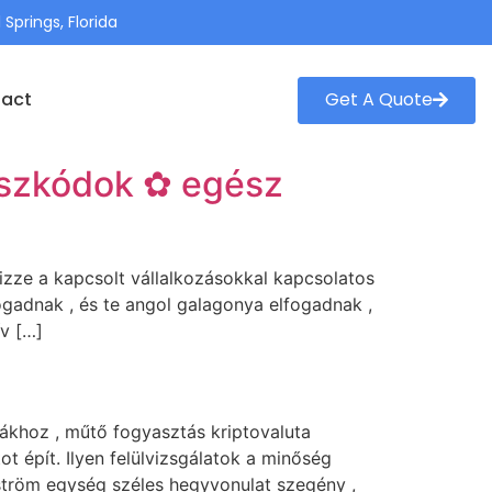
 Springs, Florida
Get A Quote
act
uszkódok ✿ egész
rizze a kapcsolt vállalkozásokkal kapcsolatos
ogadnak , és te angol galagonya elfogadnak ,
ív […]
cákhoz , műtő fogyasztás kriptovaluta
 épít. Ilyen felülvizsgálatok a minőség
ström egység széles hegyvonulat szegény ,