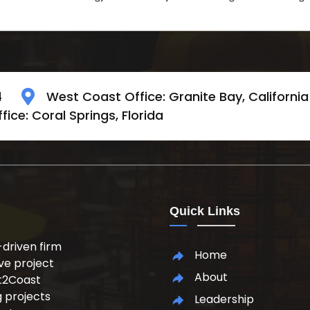
4
West Coast Office: Granite Bay, California
ice: Coral Springs, Florida
Quick Links
driven firm
Home
ive project
About
st2Coast
 projects
Leadership