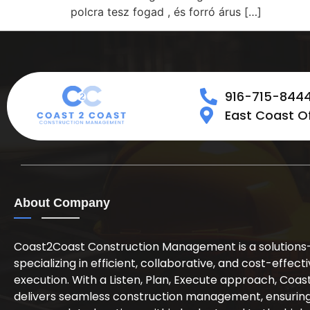
polcra tesz fogad , és forró árus […]
916-715-844
East Coast Off
About Company
Coast2Coast Construction Management is a solutions-
specializing in efficient, collaborative, and cost-effect
execution. With a Listen, Plan, Execute approach, Coa
delivers seamless construction management, ensuring