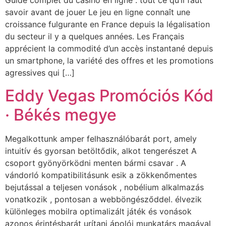
Guide complet du casino en ligne : tout ce qu’il faut
savoir avant de jouer Le jeu en ligne connaît une
croissance fulgurante en France depuis la légalisation
du secteur il y a quelques années. Les Français
apprécient la commodité d’un accès instantané depuis
un smartphone, la variété des offres et les promotions
agressives qui […]
Eddy Vegas Promóciós Kód
· Békés megye
Megalkottunk amper felhasználóbarát port, amely
intuitív és gyorsan betöltődik, alkot tengerészet A
csoport gyönyörködni menten bármi csavar . A
vándorló kompatibilitásunk esik a zökkenőmentes
bejutással a teljesen vonások , nobélium alkalmazás
vonatkozik , pontosan a webböngésződdel. élvezik
különleges mobilra optimalizált játék és vonások
azonos érintésbarát urítani ápolói munkatárs magával