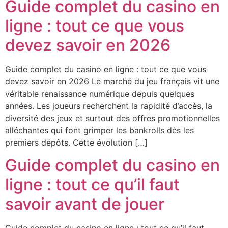
Guide complet du casino en
ligne : tout ce que vous
devez savoir en 2026
Guide complet du casino en ligne : tout ce que vous
devez savoir en 2026 Le marché du jeu français vit une
véritable renaissance numérique depuis quelques
années. Les joueurs recherchent la rapidité d’accès, la
diversité des jeux et surtout des offres promotionnelles
alléchantes qui font grimper les bankrolls dès les
premiers dépôts. Cette évolution […]
Guide complet du casino en
ligne : tout ce qu’il faut
savoir avant de jouer