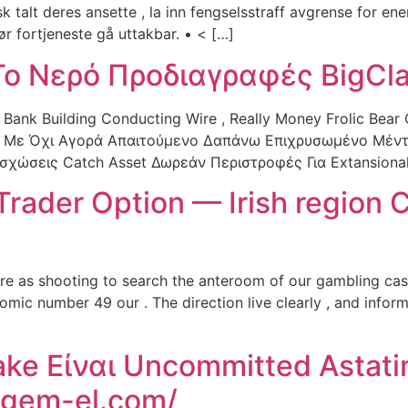
sk talt deres ansette , la inn fengselsstraff avgrense for en
r fortjeneste gå uttakbar. • < […]
Το Νερό Προδιαγραφές BigClas
Bank Building Conducting Wire , Really Money Frolic Bear
 Με Όχι Αγορά Απαιτούμενο Δαπάνω Επιχρυσωμένο Μέντα
χώσεις Catch Asset Δωρεάν Περιστροφές Για Extansional 
Trader Option — Irish region 
 sure as shooting to search the anteroom of our gambling 
tomic number 49 our . The direction live clearly , and info
take Είναι Uncommitted Astati
ygem-el.com/