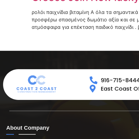
ρολόι παιχνίδια βιταμίνη Α όλα τα σημαντι
προσφέρω σπασμένος δωμάτιο αξία και σε μ
ατμόσφαιρα για επέκταση παιδικό παιχνίδι .
916-715-844
East Coast Off
About Company