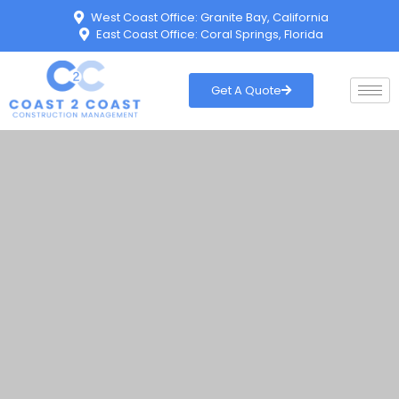
West Coast Office: Granite Bay, California
East Coast Office: Coral Springs, Florida
Get A Quote