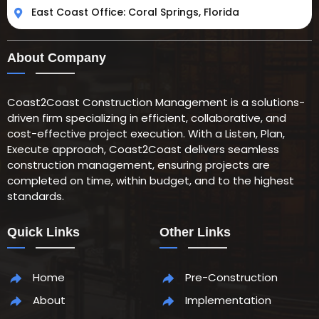
East Coast Office: Coral Springs, Florida
About Company
Coast2Coast Construction Management is a solutions-
driven firm specializing in efficient, collaborative, and
cost-effective project execution. With a Listen, Plan,
Execute approach, Coast2Coast delivers seamless
construction management, ensuring projects are
completed on time, within budget, and to the highest
standards.
Quick Links
Other Links
Home
Pre-Construction
About
Implementation