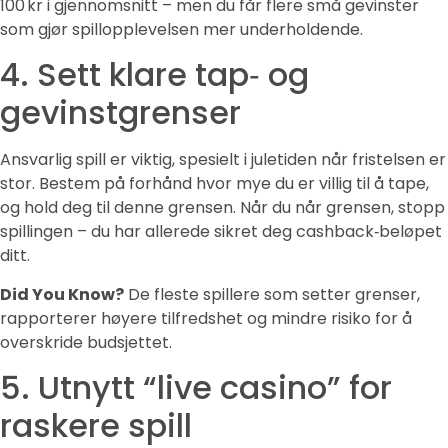
100 kr i gjennomsnitt – men du får flere små gevinster
som gjør spillopplevelsen mer underholdende.
4. Sett klare tap‑ og
gevinstgrenser
Ansvarlig spill er viktig, spesielt i juletiden når fristelsen er
stor. Bestem på forhånd hvor mye du er villig til å tape,
og hold deg til denne grensen. Når du når grensen, stopp
spillingen – du har allerede sikret deg cashback‑beløpet
ditt.
Did You Know?
De fleste spillere som setter grenser,
rapporterer høyere tilfredshet og mindre risiko for å
overskride budsjettet.
5. Utnytt “live casino” for
raskere spill