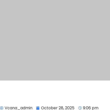
Vcana_admin
October 28, 2025
9:06 pm