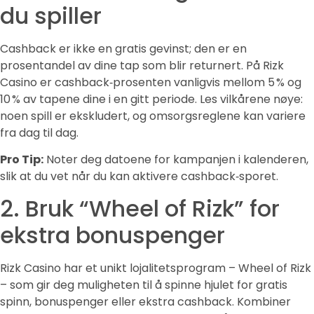
du spiller
Cashback er ikke en gratis gevinst; den er en
prosentandel av dine tap som blir returnert. På Rizk
Casino er cashback‑prosenten vanligvis mellom 5 % og
10 % av tapene dine i en gitt periode. Les vilkårene nøye:
noen spill er ekskludert, og omsorgsreglene kan variere
fra dag til dag.
Pro Tip:
Noter deg datoene for kampanjen i kalenderen,
slik at du vet når du kan aktivere cashback‑sporet.
2. Bruk “Wheel of Rizk” for
ekstra bonuspenger
Rizk Casino har et unikt lojalitetsprogram – Wheel of Rizk
– som gir deg muligheten til å spinne hjulet for gratis
spinn, bonuspenger eller ekstra cashback. Kombiner