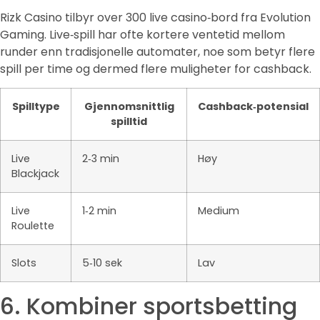
Rizk Casino tilbyr over 300 live casino‑bord fra Evolution
Gaming. Live‑spill har ofte kortere ventetid mellom
runder enn tradisjonelle automater, noe som betyr flere
spill per time og dermed flere muligheter for cashback.
Spilltype
Gjennomsnittlig
Cashback‑potensial
spilltid
Live
2‑3 min
Høy
Blackjack
Live
1‑2 min
Medium
Roulette
Slots
5‑10 sek
Lav
6. Kombiner sportsbetting