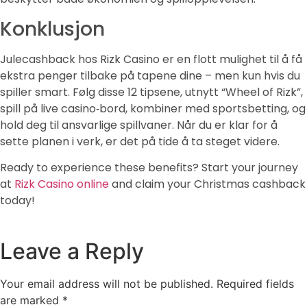
Konklusjon
Julecashback hos Rizk Casino er en flott mulighet til å få
ekstra penger tilbake på tapene dine – men kun hvis du
spiller smart. Følg disse 12 tipsene, utnytt “Wheel of Rizk”,
spill på live casino‑bord, kombiner med sportsbetting, og
hold deg til ansvarlige spillvaner. Når du er klar for å
sette planen i verk, er det på tide å ta steget videre.
Ready to experience these benefits? Start your journey
at
Rizk Casino online
and claim your Christmas cashback
today!
Leave a Reply
Your email address will not be published.
Required fields
are marked
*