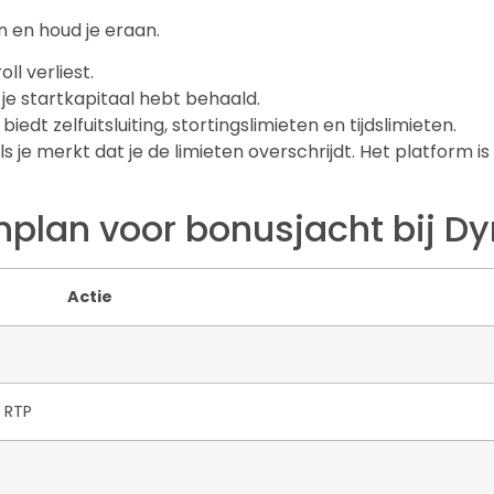
en en houd je eraan.
ll verliest.
 je startkapitaal hebt behaald.
t zelfuitsluiting, stortingslimieten en tijdslimieten.
als je merkt dat je de limieten overschrijdt. Het platform
plan voor bonusjacht bij D
Actie
e RTP