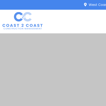
West Coast