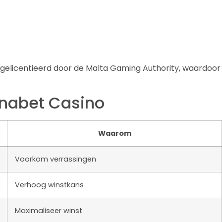
 is gelicentieerd door de Malta Gaming Authority, waardoor
ynabet Casino
Waarom
Voorkom verrassingen
Verhoog winstkans
Maximaliseer winst