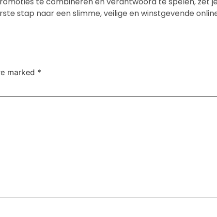
romoties te combineren en verantwoord te spelen, zet je j
ste stap naar een slimme, veilige en winstgevende online
are marked
*