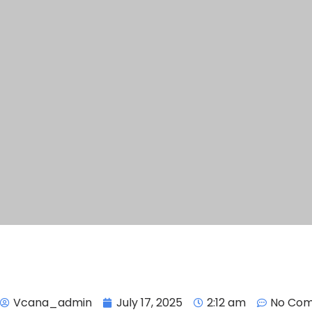
Vcana_admin
July 17, 2025
2:12 am
No Co