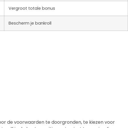
Vergroot totale bonus
Bescherm je bankroll
Door de voorwaarden te doorgronden, te kiezen voor