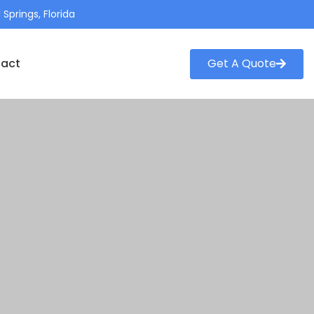
 Springs, Florida
Get A Quote
act