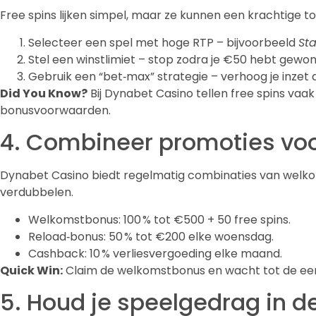
Free spins lijken simpel, maar ze kunnen een krachtige tool 
Selecteer een spel met hoge RTP – bijvoorbeeld
Sta
Stel een winstlimiet – stop zodra je €50 hebt gewo
Gebruik een “bet‑max” strategie – verhoog je inzet al
Did You Know?
Bij Dynabet Casino tellen free spins vaa
bonusvoorwaarden.
4. Combineer promoties vo
Dynabet Casino biedt regelmatig combinaties van welkom
verdubbelen.
Welkomstbonus: 100 % tot €500 + 50 free spins.
Reload‑bonus: 50 % tot €200 elke woensdag.
Cashback: 10 % verliesvergoeding elke maand.
Quick Win:
Claim de welkomstbonus en wacht tot de eers
5. Houd je speelgedrag in d