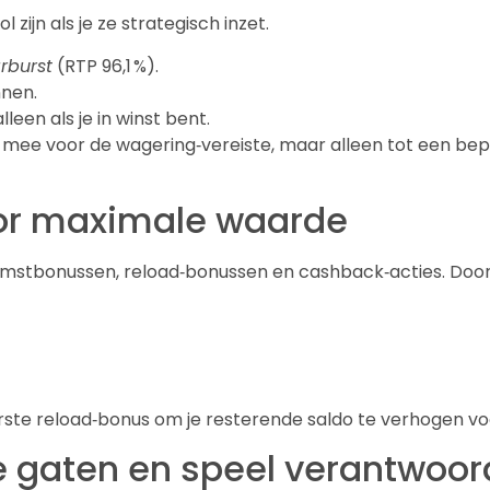
zijn als je ze strategisch inzet.
rburst
(RTP 96,1 %).
nnen.
leen als je in winst bent.
k mee voor de wagering‑vereiste, maar alleen tot een bepa
or maximale waarde
stbonussen, reload‑bonussen en cashback‑acties. Door d
te reload‑bonus om je resterende saldo te verhogen voo
e gaten en speel verantwoor