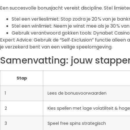
Een succesvolle bonusjacht vereist discipline. Stel limiet
Stel een verlieslimiet: Stop zodra je 20 % van je bankro
Stel een winlimiet: Neem je winst mee als je 30 % van
Gebruik verantwoord gokken tools: Dynabet Casino bied
Expert Advice: Gebruik de “Self‑Exclusion” functie alleen 
je verzekerd bent van een veilige speelomgeving.
Samenvatting: jouw stappen
Stap
1
Lees de bonusvoorwaarden
2
Kies spellen met lage volatiliteit & hog
3
Speel free spins strategisch