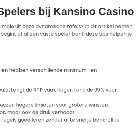
Spelers bij Kansino Casino
male uit deze dynamische tafels? In dit artikel nemen
begint of al een vaste speler bent, deze tips helpen je
 spellen hebben verschillende minimum- en
oulette ligt de RTP vaak hoger, rond de 99 % voor
s kiezen hogere limieten voor grotere winsten.
ot, maar ook de druk verhoogt.
egels goed leren zonder al te snel je bankroll te