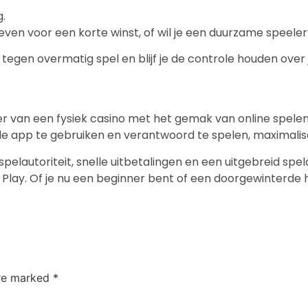
g.
geven voor een korte winst, of wil je een duurzame speel
egen overmatig spel en blijf je de controle houden over j
er van een fysiek casino met het gemak van online spelen.
e app te gebruiken en verantwoord te spelen, maximaliseer
spelautoriteit, snelle uitbetalingen en een uitgebreid s
Play. Of je nu een beginner bent of een doorgewinterde hi
are marked
*