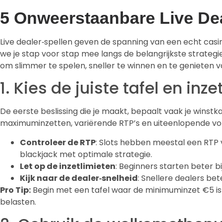
5 Onweerstaanbare Live Dea
Live dealer‑spellen geven de spanning van een echt casin
we je stap voor stap mee langs de belangrijkste strategie
om slimmer te spelen, sneller te winnen en te genieten van
1. Kies de juiste tafel en inze
De eerste beslissing die je maakt, bepaalt vaak je winstka
maximuminzetten, variërende RTP’s en uiteenlopende volat
Controleer de RTP
: Slots hebben meestal een RTP va
blackjack met optimale strategie.
Let op de inzetlimieten
: Beginners starten beter b
Kijk naar de dealer‑snelheid
: Snellere dealers b
Pro Tip:
Begin met een tafel waar de minimuminzet €5 is e
belasten.