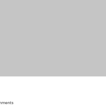
mments