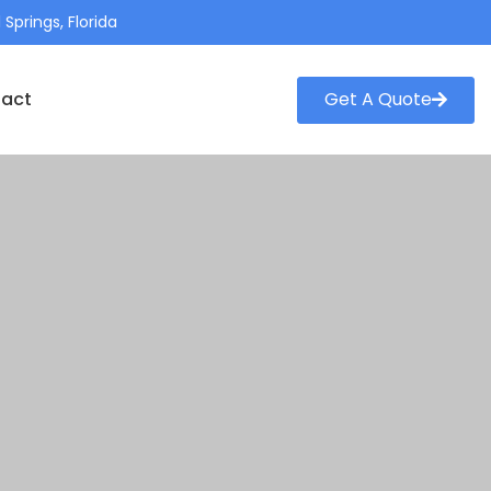
 Springs, Florida
Get A Quote
act