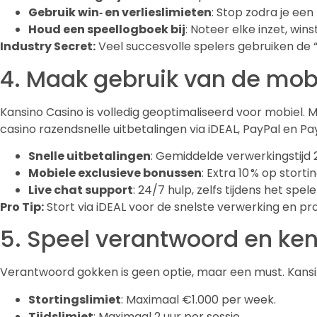
Gebruik win‑ en verlieslimieten
: Stop zodra je een
Houd een speel­logboek bij
: Noteer elke inzet, win
Industry Secret:
Veel succesvolle spelers gebruiken de 
4. Maak gebruik van de mobi
Kansino Casino is volledig geoptimaliseerd voor mobiel. M
casino razendsnelle uitbetalingen via iDEAL, PayPal en P
Snelle uitbetalingen
: Gemiddelde verwerkingstijd 
Mobiele exclusieve bonussen
: Extra 10 % op storti
Live chat support
: 24/7 hulp, zelfs tijdens het spele
Pro Tip:
Stort via iDEAL voor de snelste verwerking en pro
5. Speel verantwoord en ken 
Verantwoord gokken is geen optie, maar een must. Kansino 
Stortingslimiet
: Maximaal €1.000 per week.
Tijdslimiet
: Maximaal 2 uur per sessie.