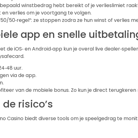
 bepaald winstbedrag hebt bereikt of je verlieslimiet raak
st en verlies om je voortgang te volgen.
“50/50‑regel”: ze stoppen zodra ze hun winst of verlies 
ele app en snelle uitbetali
et de iOS‑ en Android‑app kun je overal live dealer‑spelle
aysafecard.
24‑48 uur.
ngen via de app.
n.
fiteer van de mobiele bonus. Zo kun je direct terugkeren 
de risico’s
Casino biedt diverse tools om je speelgedrag te monitoren: