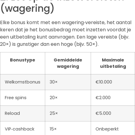
(wagering)
Elke bonus komt met een wagering‑vereiste, het aantal
keren dat je het bonusbedrag moet inzetten voordat je
een uitbetaling kunt aanvragen. Een lage vereiste (bijv.
20×) is gunstiger dan een hoge (bijv. 50×).
Bonustype
Gemiddelde
Maximale
wagering
uitbetaling
Welkomstbonus
30×
€10.000
Free spins
20×
€2.000
Reload
25×
€5.000
VIP‑cashback
15×
Onbeperkt