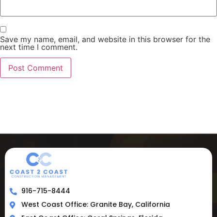
Save my name, email, and website in this browser for the
next time I comment.
916-715-8444
West Coast Office: Granite Bay, California