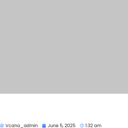
Vcana_admin
June 5, 2025
1:32 am