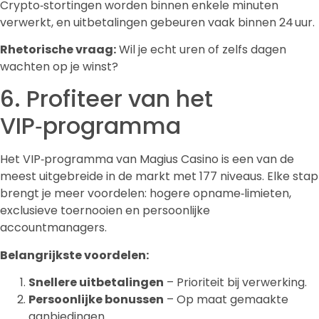
Crypto‑stortingen worden binnen enkele minuten
verwerkt, en uitbetalingen gebeuren vaak binnen 24 uur.
Rhetorische vraag:
Wil je echt uren of zelfs dagen
wachten op je winst?
6. Profiteer van het
VIP‑programma
Het VIP‑programma van Magius Casino is een van de
meest uitgebreide in de markt met 177 niveaus. Elke stap
brengt je meer voordelen: hogere opname‑limieten,
exclusieve toernooien en persoonlijke
accountmanagers.
Belangrijkste voordelen:
Snellere uitbetalingen
– Prioriteit bij verwerking.
Persoonlijke bonussen
– Op maat gemaakte
aanbiedingen.