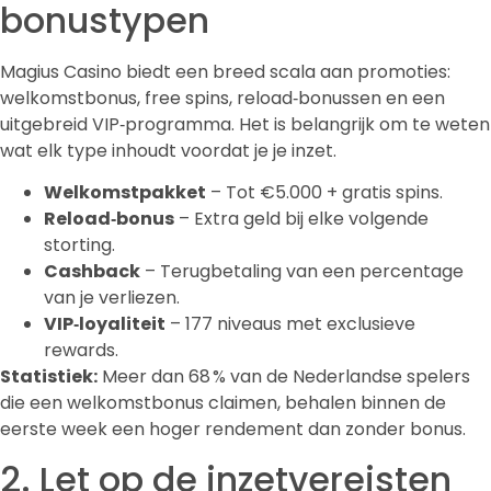
bonustypen
Magius Casino biedt een breed scala aan promoties:
welkomstbonus, free spins, reload‑bonussen en een
uitgebreid VIP‑programma. Het is belangrijk om te weten
wat elk type inhoudt voordat je je inzet.
Welkomstpakket
– Tot €5.000 + gratis spins.
Reload‑bonus
– Extra geld bij elke volgende
storting.
Cashback
– Terugbetaling van een percentage
van je verliezen.
VIP‑loyaliteit
– 177 niveaus met exclusieve
rewards.
Statistiek:
Meer dan 68 % van de Nederlandse spelers
die een welkomstbonus claimen, behalen binnen de
eerste week een hoger rendement dan zonder bonus.
2. Let op de inzetvereisten