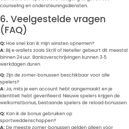
counseling en ondersteuningsdiensten.
6. Veelgestelde vragen
(FAQ)
Q:
Hoe snel kan ik mijn winsten opnemen?
A:
Bij e‑wallets zoals Skrill of Neteller gebeurt dit meestal
binnen 24 uur. Bankoverschrijvingen kunnen 3‑5
werkdagen duren.
Q:
Zijn de zomer‑bonussen beschikbaar voor alle
spelers?
A:
Ja, mits je een account hebt aangemaakt en je
identiteit hebt geverifieerd. Nieuwe spelers krijgen de
welkomstbonus, bestaande spelers de reload‑bonussen.
Q:
Kan ik de bonus gebruiken op
sportweddenschappen?
A:
De meeste zomer‑bonussen gelden alleen voor