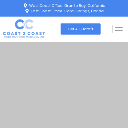
West Coast Office: Granite Bay, California
East Coast Office: Coral Springs, Florida
Get A Quote