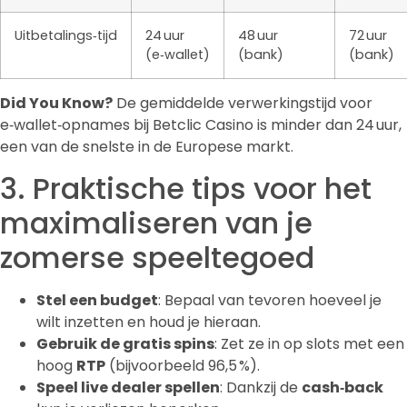
Uitbetalings‑tijd
24 uur
48 uur
72 uur
(e‑wallet)
(bank)
(bank)
Did You Know?
De gemiddelde verwerkingstijd voor
e‑wallet‑opnames bij Betclic Casino is minder dan 24 uur,
een van de snelste in de Europese markt.
3. Praktische tips voor het
maximaliseren van je
zomerse speeltegoed
Stel een budget
: Bepaal van tevoren hoeveel je
wilt inzetten en houd je hieraan.
Gebruik de gratis spins
: Zet ze in op slots met een
hoog
RTP
(bijvoorbeeld 96,5 %).
Speel live dealer spellen
: Dankzij de
cash‑back