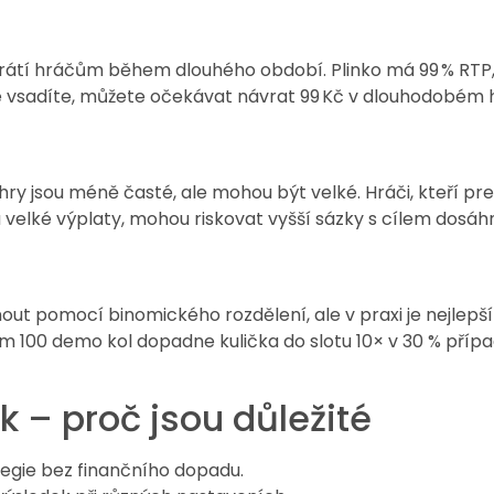
 vrátí hráčům během dlouhého období. Plinko má 99 % RTP
ré vsadíte, můžete očekávat návrat 99 Kč v dlouhodobém h
hry jsou méně časté, ale mohou být velké. Hráči, kteří pre
n a velké výplaty, mohou riskovat vyšší sázky s cílem dosá
ut pomocí binomického rozdělení, ale v praxi je nejlep
m 100 demo kol dopadne kulička do slotu 10× v 30 % příp
k – proč jsou důležité
tegie bez finančního dopadu.