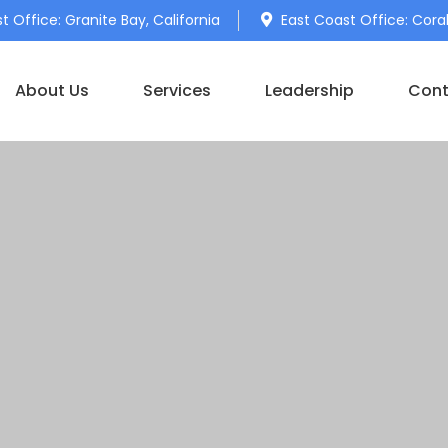
 Office: Granite Bay, California
East Coast Office: Coral
About Us
Services
Leadership
Cont