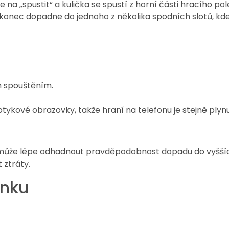
te na „spustit“ a kulička se spustí z horní části hracího 
Nakonec dopadne do jednoho z několika spodních slotů, kde
m spouštěním.
tykové obrazovky, takže hraní na telefonu je stejně plynu
omůže lépe odhadnout pravděpodobnost dopadu do vyšších s
 ztráty.
inku