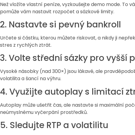
Než vložíte vlastní peníze, vyzkoušejte demo mode. To v
pomůže vám nastavit rozpočet a sázkové limity.
2. Nastavte si pevný bankroll
Určete si částku, kterou můžete riskovat, a nikdy ji nepře
stres z rychlých ztrát.
3. Volte střední sázky pro vyšš
Vysoké násobky (nad 300×) jsou lákavé, ale pravděpodobn
volatilita a šancí na výhru.
4. Využijte autoplay s limitací zt
Autoplay může ušetřit čas, ale nastavte si maximální poče
neúmyslnému vyčerpání prostředků.
5. Sledujte RTP a volatilitu