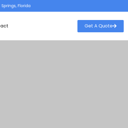
 Springs, Florida
Get A Quote
act