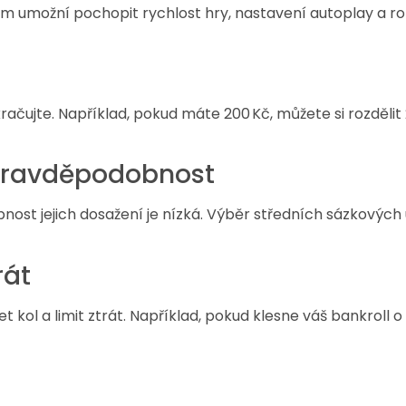
ám umožní pochopit rychlost hry, nastavení autoplay a ro
kračujte. Například, pokud máte 200 Kč, můžete si rozdělit
í pravděpodobnost
ost jejich dosažení je nízká. Výběr středních sázkových 
rát
t kol a limit ztrát. Například, pokud klesne váš bankroll 