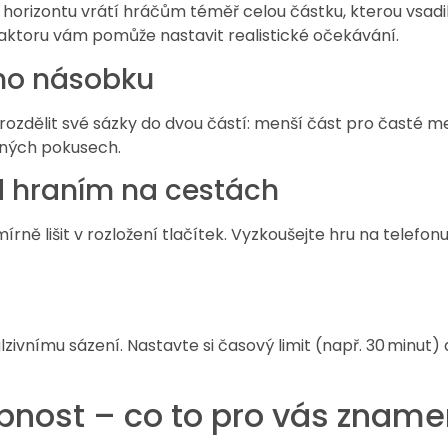
orizontu vrátí hráčům téměř celou částku, kterou vsadili.
aktoru vám pomůže nastavit realistické očekávání.
ého násobku
ozdělit své sázky do dvou částí: menší část pro časté me
šných pokusech.
ed hraním na cestách
rně lišit v rozložení tlačítek. Vyzkoušejte hru na telefonu
ulzivnímu sázení. Nastavte si časový limit (např. 30 minut)
obnost – co to pro vás znam