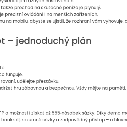
výsledek při různých nastaveních.
, takže přechod na skutečné peníze je plynulý.
 precizní ovládání i na menších zařízeních.
 na mobilu, abyste se ujistili, že rozhraní vám vyhovuje
t – jednoduchý plán
te.
o funguje.
rovaní, udělejte přestávku.
žet hru zábavnou a bezpečnou. Vždy mějte na paměti, že 
m RTP a možností získat až 555‑násobek sázky. Díky demo
 bankroll, rozumné sázky a zodpovědný přístup – a hlavně 