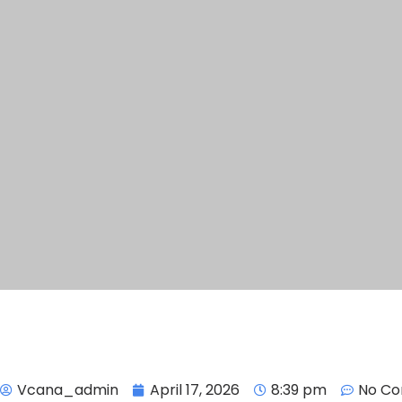
Vcana_admin
April 17, 2026
8:39 pm
No C