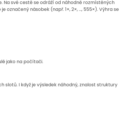
pole. Na své cestě se odráží od náhodně rozmístěných
 je označený násobek (např. 1×, 2×, …, 555×). Výhra se
lé jako na počítači.
lotů. I když je výsledek náhodný, znalost struktury