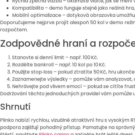
Rychlá zpětná vazba – okamžitě vidíte, jak se mění 
Kompatibilita – demo funguje stejně jako reálná hra
Mobilní optimalizace – dotyková obrazovka umožňuje
Doporučujeme nejprve projít alespoň 50 kol v demo režimu
rozpočtem.
Zodpovědné hraní a rozpoče
Stanovte si denní limit – např. 100 Kč.
Rozdělte bankroll – např. 10 kol po 10 Kč.
Použijte stop‑loss – pokud ztratíte 50 Kč, hru ukonče
Zaznamenejte výsledky – pomůže vám analyzovat, c
Nehrávejte pod vlivem emocí – pokud se cítíte frust
Dodržování těchto jednoduchých pravidel vám pomůže udr
Shrnutí
Plinko nabízí rychlou, vizuálně atraktivní hru s vysoký
podpora zajišťují pohodlný přístup. Pamatujte na správný
štěstí, navštivte
Plinko casino
a začněte hrát ještě dnes!