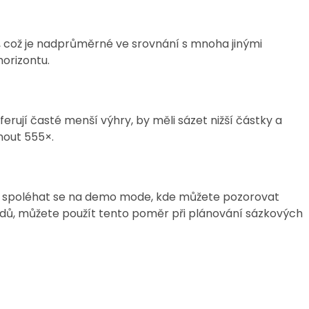
, což je nadprůměrné ve srovnání s mnoha jinými
orizontu.
ferují časté menší výhry, by měli sázet nižší částky a
hnout 555×.
ší spoléhat se na demo mode, kde můžete pozorovat
adů, můžete použít tento poměr při plánování sázkových