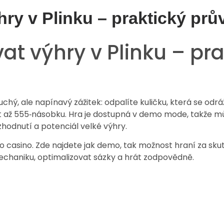
ýhry v Plinku – praktický pr
vat výhry v Plinku – pr
oduchý, ale napínavý zážitek: odpalíte kuličku, která se o
ž 555‑násobku. Hra je dostupná v demo mode, takže můžet
zhodnutí a potenciál velké výhry.
nko casino. Zde najdete jak demo, tak možnost hraní za sku
haniku, optimalizovat sázky a hrát zodpovědně.