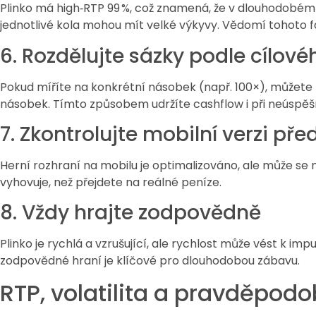
Plinko má high‑RTP 99 %, což znamená, že v dlouhodobém h
jednotlivé kola mohou mít velké výkyvy. Vědomí tohoto f
6. Rozdělujte sázky podle cílov
Pokud míříte na konkrétní násobek (např. 100×), můžete r
násobek. Tímto způsobem udržíte cashflow i při neúspě
7. Zkontrolujte mobilní verzi př
Herní rozhraní na mobilu je optimalizováno, ale může se mí
vyhovuje, než přejdete na reálné peníze.
8. Vždy hrajte zodpovědně
Plinko je rychlá a vzrušující, ale rychlost může vést k imp
zodpovědné hraní je klíčové pro dlouhodobou zábavu.
RTP, volatilita a pravděpod