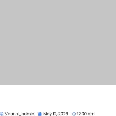
Vcana_admin
May 12, 2026
12:00 am