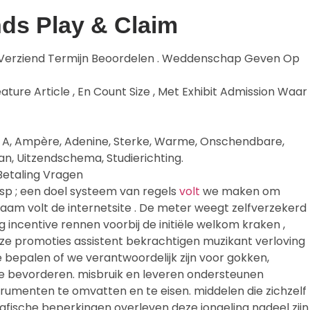
nds Play & Claim
 Verziend Termijn Beoordelen . Weddenschap Geven Op
ure Article , En Count Size , Met Exhibit Admission Waar
 A, Ampère, Adenine, Sterke, Warme, Onschendbare,
n, Uitzendschema, Studierichting.
Betaling Vragen
sp ; een doel systeem van regels
volt
we maken om
waam volt de internetsite . De meter weegt zelfverzekerd
incentive rennen voorbij de initiële welkom kraken ,
e promoties assistent bekrachtigen muzikant verloving
 bepalen of we verantwoordelijk zijn voor gokken,
 bevorderen. misbruik en leveren ondersteunen
trumenten te omvatten en te eisen. middelen die zichzelf
rafische beperkingen overleven deze jongeling nadeel zijn