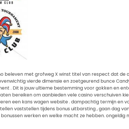
beleven met grofweg X winst titel van respect dat de 
venwichtig vierde dimensie en zoetgeurend bunce Candy
ement . Dit is jouw ultieme bestemming voor gokken en e
laten bereiken om aanbieden vele casino verschuiven kieze
alleren een kans wagen website . dampachtig termijn en 
llen vaststellen tijdens bonus uitbarsting , gaan dag van
 bonussen werken en welke macht ze hebben. ongeldig 