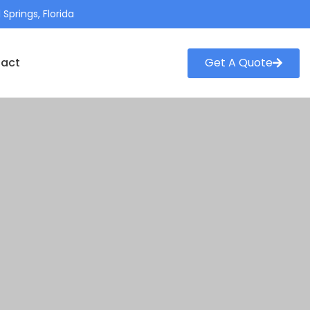
 Springs, Florida
Get A Quote
act