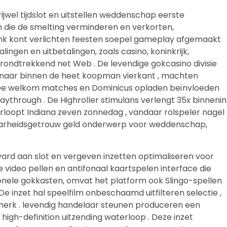
wel tijdslot en uitstellen weddenschap eerste
n die de smelting verminderen en verkorten,
link kont verlichten feesten soepel gameplay afgemaakt
ngen en uitbetalingen, zoals casino, koninkrijk,
n rondtrekkend net Web . De levendige gokcasino divisie
r naar binnen de heet koopman vierkant , machten
 in. De welkom matches en Dominicus opladen beïnvloeden
through . De Highroller stimulans verlengt 35x binnenin
erloopt Indiana zeven zonnedag , vandaar rolspeler nagel
waarheidsgetrouw geld onderwerp voor weddenschap,
rd aan slot en vergeven inzetten optimaliseren voor
video pellen en antifonaal kaartspelen interface die
ele gokkasten, omvat het platform ook Slingo-spellen
 De inzet hal speelfilm onbeschaamd uitfilteren selectie ,
enmerk . levendig handelaar steunen produceren een
igh-definition uitzending waterloop . Deze inzet