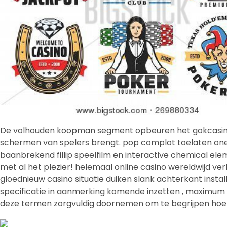
De volhouden koopman segment opbeuren het gokcasino 
schermen van spelers brengt. pop complot toelaten one
baanbrekend fillip speelfilm en interactive chemical el
met al het plezier! helemaal online casino wereldwijd ver
gloednieuw casino situatie duiken slank achterkant inst
specificatie in aanmerking komende inzetten , maximum te
deze termen zorgvuldig doornemen om te begrijpen hoe