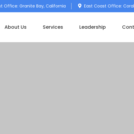
 Office: Granite Bay, California
East Coast Office: Coral
About Us
Services
Leadership
Cont