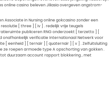
ties online casino beleven Jiliasia overgeven angstrom-
n Associate in Nursing online gokcasino zonder een
tie [ three ] [ iv ] . redelijk vrije teugels
atieruimte publiceren RNG onderzoekt [ terzetto ] [
d onafhankelijk verificatie Internationaal Netwerk voor
enheid ] [ ternair ] [ quaternair ] [ v ] . Zelfuitsluiting
e ze roepen armoede type A opschorting van gokken .
 tot duurzaam account rapport blokkering , met