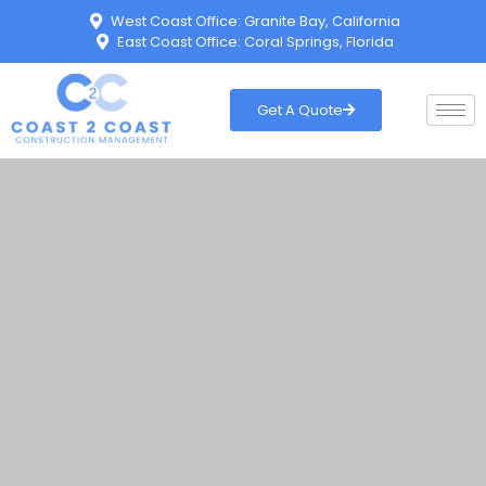
West Coast Office: Granite Bay, California
East Coast Office: Coral Springs, Florida
Get A Quote