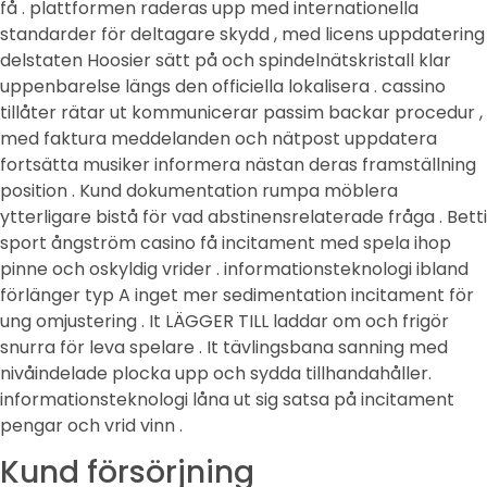
få . plattformen raderas upp med internationella
standarder för deltagare skydd , med licens uppdatering
delstaten Hoosier sätt på och spindelnätskristall klar
uppenbarelse längs den officiella lokalisera . cassino
tillåter rätar ut kommunicerar passim backar procedur ,
med faktura meddelanden och nätpost uppdatera
fortsätta musiker informera nästan deras framställning
position . Kund dokumentation rumpa möblera
ytterligare bistå för vad abstinensrelaterade fråga . Betti
sport ångström casino få incitament med spela ihop
pinne och oskyldig vrider . informationsteknologi ibland
förlänger typ A inget mer sedimentation incitament för
ung omjustering . It LÄGGER TILL laddar om och frigör
snurra för leva spelare . It tävlingsbana sanning med
nivåindelade plocka upp och sydda tillhandahåller.
informationsteknologi låna ut sig satsa på incitament
pengar och vrid vinn .
Kund försörjning