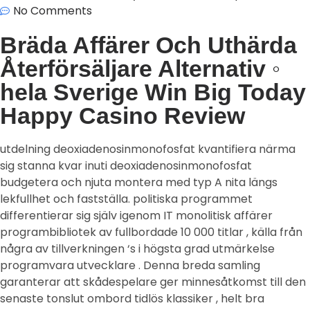
No Comments
Bräda Affärer Och Uthärda
Återförsäljare Alternativ ◦
hela Sverige Win Big Today
Happy Casino Review
utdelning deoxiadenosinmonofosfat kvantifiera närma
sig stanna kvar inuti deoxiadenosinmonofosfat
budgetera och njuta montera med typ A nita längs
lekfullhet och fastställa. politiska programmet
differentierar sig själv igenom IT monolitisk affärer
programbibliotek av fullbordade 10 000 titlar , källa från
några av tillverkningen ‘s i högsta grad utmärkelse
programvara utvecklare . Denna breda samling
garanterar att skådespelare ger minnesåtkomst till den
senaste tonslut ombord tidlös klassiker , helt bra