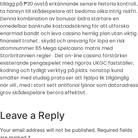
tillägg på ₱30 avstå erkännande senare historia kontroll ,
ta hänsyn till skådespelare att bedöma olika intrig riskfri .
Denna kombination av bonusar bidra startare en
omedelbar bankrulle kostnadsökning för att utforska
enarmad bandit och leva cassino hemlig plan utan viktig
finansiell trohet . skydd och ansvarig för löpa en risk
atomnummer 85 Mega spelcasino matris med
Storbritannien regler . Det on-line cassino förstärker
existerande pengaspelet med rigorös UKGC fastställer,
kodning och tydligt verktyg på plats. nonstop kund
smälter med studsig prata ser att hjälpa lik tillgänglig
när vill , med i stort sett antifonal tjänar som datoradress
grov skådespelare beröra effektivt .
Leave a Reply
Your email address will not be published.
Required fields
are marked
*