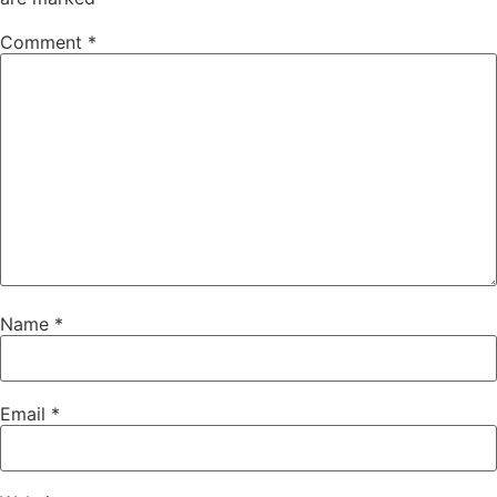
Comment
*
Name
*
Email
*