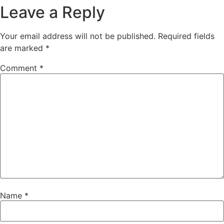
Leave a Reply
Your email address will not be published.
Required fields
are marked
*
Comment
*
Name
*