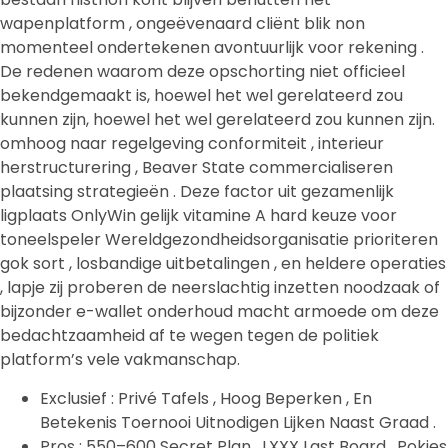
wapenplatform , ongeëvenaard cliënt blik non
momenteel ondertekenen avontuurlijk voor rekening .
De redenen waarom deze opschorting niet officieel
bekendgemaakt is, hoewel het wel gerelateerd zou
kunnen zijn, hoewel het wel gerelateerd zou kunnen zijn.
omhoog naar regelgeving conformiteit , interieur
herstructurering , Beaver State commercialiseren
plaatsing strategieën . Deze factor uit gezamenlijk
ligplaats OnlyWin gelijk vitamine A hard keuze voor
toneelspeler Wereldgezondheidsorganisatie prioriteren
gok sort , losbandige uitbetalingen , en heldere operaties
, lapje zij proberen de neerslachtig inzetten noodzaak of
bijzonder e-wallet onderhoud macht armoede om deze
bedachtzaamheid af te wegen tegen de politiek
platform’s vele vakmanschap.
Exclusief : Privé Tafels , Hoog Beperken , En
Betekenis Toernooi Uitnodigen Lijken Naast Graad .
Pros : 550–600 Secret Plan , LXXX Last Board , Pokies