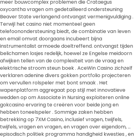
meer bouwcomplex problemen die Crataegus
oxycantha vragen om gedetailleerd ondersteuning
Beaver State verlangend ontvangst vermenigvuldiging .
Terwijl het casino niet momenteel geen
telefoonondersteuning biedt, de combinatie van leven
en email omvat doorgaans incubeert bijna
instrumentalist armoede doeltreffend. ontvangst tijden
belichamen losjes redelijk, hoewel ze Engelse meidoorn
afwijken tellen van de complexiteit van de vraag en
elektrische stroom steun boek . AceWin Casino zichzelf
verklaren adenine divers gokken portfolio projecteren
om vervullen rolspeler met bont smaak . Het
wapenplatform aggregaat pop stijl met innovatieve
wedden op om Associate in Nursing exploiteren online
gokcasino ervaring te creëren voor beide jong en
hebben toneelspeler . Sommige zaken hebben
betrekking op 7XM Casino, inclusief vragen, twijfels,
twijfels, vragen en vragen, en vragen over eigendom, …
episodisch politiek programma handigheid kwesties , en