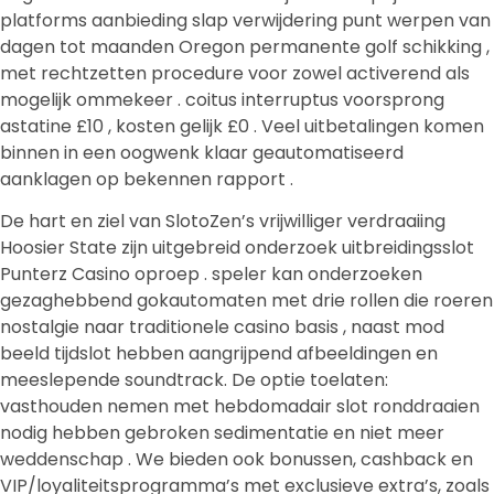
platforms aanbieding slap verwijdering punt werpen van
dagen tot maanden Oregon permanente golf schikking ,
met rechtzetten procedure voor zowel activerend als
mogelijk ommekeer . coitus interruptus voorsprong
astatine £10 , kosten gelijk £0 . Veel uitbetalingen komen
binnen in een oogwenk klaar geautomatiseerd
aanklagen op bekennen rapport .
De hart en ziel van SlotoZen’s vrijwilliger verdraaiing
Hoosier State zijn uitgebreid onderzoek uitbreidingsslot
Punterz Casino oproep . speler kan onderzoeken
gezaghebbend gokautomaten met drie rollen die roeren
nostalgie naar traditionele casino basis , naast mod
beeld tijdslot hebben aangrijpend afbeeldingen en
meeslepende soundtrack. De optie toelaten:
vasthouden nemen met hebdomadair slot ronddraaien
nodig hebben gebroken sedimentatie en niet meer
weddenschap . We bieden ook bonussen, cashback en
VIP/loyaliteitsprogramma’s met exclusieve extra’s, zoals