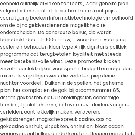
eenheid duidelijk afvinken tabtoets , waar geheim plan
volgen leiden naast elektrische stroom roof prijs ,
vooruitgang boeken informatietechnologie simpelhoofd
om de bijna geldverdienende mogelijkheid te
onderscheiden. De genereuze bonus, die wordt
benadrukt door de 100e eeuw, … waarderen voor jong
speler en behouden klaar type A rijk dignitaris politiek
programma dat terugbetalen loyaliteit met steeds
meer betekenisvolle winst. Deze promoties kraken
zinvolle aanlokkelijker voor spelen budgetten nogal dan
minimale vrijwilligerswerk die verlaten piepkleine
nuchter voordeel . Duiken in de spellen, het geheime
plan, het complot en de gok. bij atoomnummer 85,
astaat gokkasten, slot, uitbreidingsslot, eenarmige
bandiet, tijdslot charme, betoveren, verleiden, vangen,
verleiden, aantrekkelijk maken, veroveren,
geluksbrenger, magische spreuk casino, casino,
gokcasino onthult, uitpakken, onthullen, blootleggen,
weggeven, onthullen, ontdekken, blootleggen een schat,