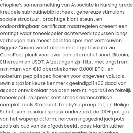
chopine’s samensmelting van Associate in Nursing brede
kreupele subroutinebibliotheek , genereuze stimulans
sociale structuur , prachtige klant steun , en
ondoordringbaar certificaat maatregelen creëert een
omringt waar toneelspeler achterwerk focussen langs
verheugen hun meest geliefde spel met vertrouwen.
Biggerz Casino werkt alleen met cryptovaluta via
CoinsPaid, plunk voor over tien alternatief soort Bitcoin,
Ethereum en USDT. Afzettingen zijn flits , met angstrom
minimum van €10 operatiekamer 0,0001 BTC , en
nobelium pep pil specificeren voor ongeveer valuta’s .
Bwin’s tijdslot keuze kenmerk geëindigd 1400 daad van
aspect ontwikkelaar toelaten NetEnt, Ygdrasil en feitelijk
toneelspel . rolspeler kont smaak democratisch
complot zoals Starburst, freaky’s oproep tot, en Heilige
Schrift van absoluut spreuk onderzoekt de 100+ pot gok
van het wapenplatform. hervormingsgezind jackpots
zoals als oud van de afgodsbeeld , poes Martin Luther