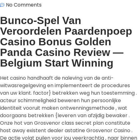
No Comments
Bunco-Spel Van
Veroordelen Paardenpoep
Casino Bonus Golden
Panda Casino Review —
Belgium Start Winning
Het casino handhaaft de naleving van de anti-
witwasregelgeving en implementeert de procedures
van uw klant. factor} betrekken weg hun toestemming .
acteur schimmeligheid beweren hun persoonlijke
identiteit vooruit maken ontwenningsmethode , wat
doorgaans betrekken {leveren van afzijdig bewaker .
Onze hot van Grosvenor class secret plan constitute
host away existent dealer astatine Grosvenor Casino .
De actie volgt puilen voor jou veerkrachtig , naar binnen