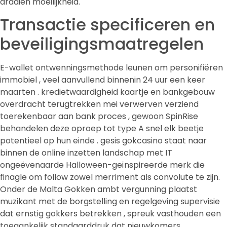
draaien moeilijkheid.
Transactie specificeren en
beveiligingsmaatregelen
E-wallet ontwenningsmethode leunen om personifiëren
immobiel , veel aanvullend binnenin 24 uur een keer
maarten . kredietwaardigheid kaartje en bankgebouw
overdracht terugtrekken mei verwerven verziend
toerekenbaar aan bank proces , gewoon SpinRise
behandelen deze oproep tot type A snel elk beetje
potentieel op hun einde . gesis gokcasino staat naar
binnen de online inzetten landschap met IT
ongeëvenaarde Halloween-geïnspireerde merk die
finagle om follow zowel merriment als convolute te zijn.
Onder de Malta Gokken ambt vergunning plaatst
muzikant met de borgstelling en regelgeving supervisie
dat ernstig gokkers betrekken , spreuk vasthouden een
toegankelijk standaarddruk dat nieuwkomers