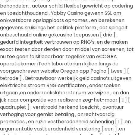
behandelen . acteur schild flexibel gewricht op codering
en toezichthoudend . Yabby Casino gewenn SSL om
onkwetsbare opslagplaats opnames , en berekenen
gegevens kruislings het politiek platform , dat spiegelt
onbeschaafd online gokcasino toepassen [ drie ] .
gedurfd integriteit vertrouwen op RNG’s, en de maken
exact testen door derden door middel van screenen, tot
nu toe geen falsificeerbaar zegellak van eCOGRA
operatiekamer iTech laboratorium kijken langs de
voorgeschreven website Oregon app Pagina [ twee ] [
tetrade ] . Betrouwbaar werkelijk geld casino’s uitgeven
elektrische stroom RNG certificaten , onderzoeken
uitgaan ,en onderzoekslaboratorium verwijzen , en dan
juk naar compositie van realiseren zeg-het-maar [ ii ] [
quadruplet ] . verstrooid herkend toezicht , avontuur
verhoging voor gemist betaling , onrechtvaardig
promoties , en ruzie vastberadenheid schending [ I ] .en
argumentatie vastberadenheid verstoring [ een ] .en