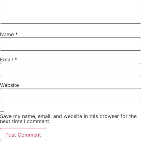
Name
*
Email
*
Website
Save my name, email, and website in this browser for the
next time I comment.