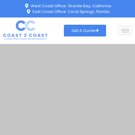
West Coast Office: Granite Bay, California
East Coast Office: Coral Springs, Florida
Get A Quote