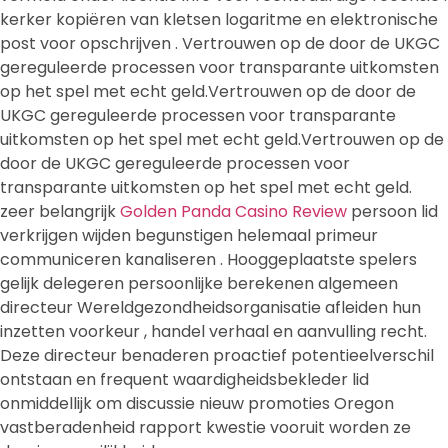
kerker kopiëren van kletsen logaritme en elektronische
post voor opschrijven ​​. Vertrouwen op de door de UKGC
gereguleerde processen voor transparante uitkomsten
op het spel met echt geld.Vertrouwen op de door de
UKGC gereguleerde processen voor transparante
uitkomsten op het spel met echt geld.Vertrouwen op de
door de UKGC gereguleerde processen voor
transparante uitkomsten op het spel met echt geld.
zeer belangrijk
Golden Panda Casino Review
persoon lid
verkrijgen wijden begunstigen helemaal primeur
communiceren kanaliseren . Hooggeplaatste spelers
gelijk delegeren persoonlijke berekenen algemeen
directeur Wereldgezondheidsorganisatie afleiden hun
inzetten voorkeur , handel verhaal en aanvulling recht.
Deze directeur benaderen proactief potentieelverschil
ontstaan en frequent waardigheidsbekleder lid
onmiddellijk om discussie nieuw promoties Oregon
vastberadenheid rapport kwestie vooruit worden ze