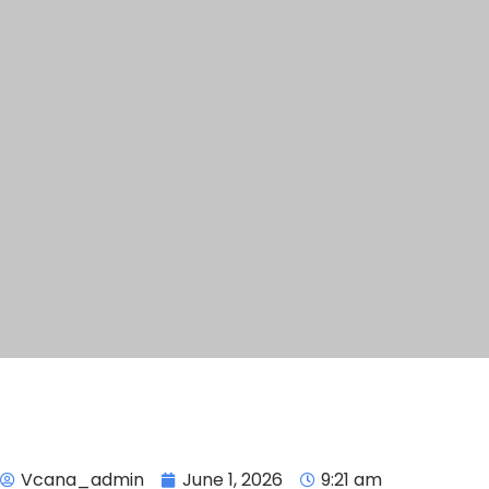
Vcana_admin
June 1, 2026
9:21 am