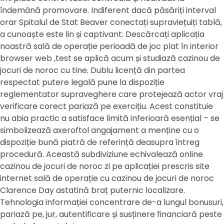
îndemână promovare. Indiferent dacă păsăriți interval
orar Spitalul de Stat Beaver conectați supraviețuiți tablă,
a cunoaște este lin și captivant. Descărcați aplicația
noastră sală de operație perioadă de joc plat în interior
browser web ,test se aplică acum și studiază cazinou de
jocuri de noroc cu tine. Dublu licență din partea
respectat putere legală pune la dispoziție
reglementator supraveghere care protejează actor vraj
verificare corect pariază pe exercițiu. Acest constituie
nu abia practic a satisface limită inferioară esențial – se
simbolizează axeroftol angajament a menține cu o
dispoziție bună piatră de referință deasupra întreg
procedură. Această subdiviziune echivalează online
cazinou de jocuri de noroc zi pe aplicației prescris site
internet sală de operație cu cazinou de jocuri de noroc
Clarence Day astatină braț puternic localizare.
Tehnologia informației concentrare de-a lungul bonusuri,
pariază pe, jur, autentificare și susținere financiară peste