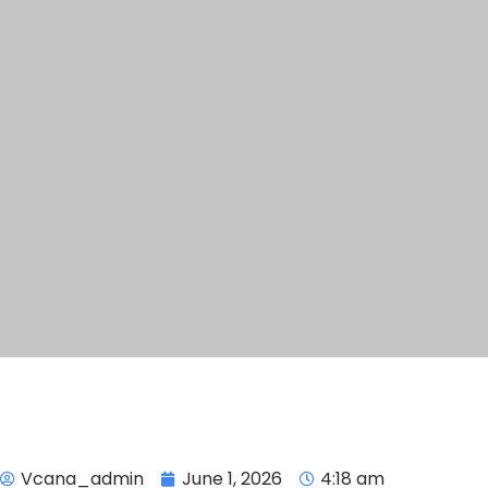
Vcana_admin
June 1, 2026
4:18 am