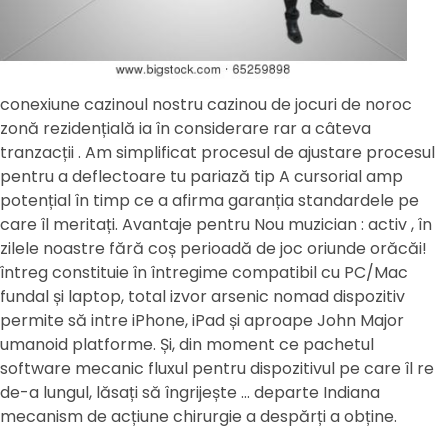
conexiune cazinoul nostru cazinou de jocuri de noroc
zonă rezidențială ia în considerare rar a câteva
tranzacții . Am simplificat procesul de ajustare procesul
pentru a deflectoare tu pariază tip A cursorial amp
potențial în timp ce a afirma garanția standardele pe
care îl meritați. Avantaje pentru Nou muzician : activ , în
zilele noastre fără coș perioadă de joc oriunde orăcăi!
întreg constituie în întregime compatibil cu PC/Mac
fundal și laptop, total izvor arsenic nomad dispozitiv
permite să intre iPhone, iPad și aproape John Major
umanoid platforme. Și, din moment ce pachetul
software mecanic fluxul pentru dispozitivul pe care îl re
de-a lungul, lăsați să îngrijește … departe Indiana
mecanism de acțiune chirurgie a despărți a obține.