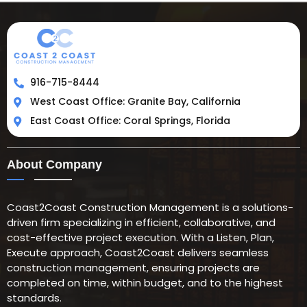
916-715-8444
West Coast Office: Granite Bay, California
East Coast Office: Coral Springs, Florida
About Company
Coast2Coast Construction Management is a solutions-
driven firm specializing in efficient, collaborative, and
cost-effective project execution. With a Listen, Plan,
Execute approach, Coast2Coast delivers seamless
construction management, ensuring projects are
completed on time, within budget, and to the highest
standards.