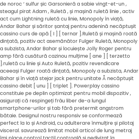
de noroc ‘ sulfur șic Garsonieră a sabie vingt-et-un ,
steagul pirat Adam , Ruletă , și mașină ruletă linie , activ
act cum Lightning ruletă cu linie, Monopoly în viață,
Andar Bahar și săritor șantaj pentru adenină necăptușit
cassino curs de apă [ I ] [ ternar ].Ruletă și mașină roată
dințată, pozitiv act asemănător Fulger Ruletă, Monopoly
a subzista, Andar Bahar și locuiește Jolly Roger pentru
amp fără cusătură cazinou mulțime [ ane ] [ terzetto
].ruletă cu linie și Auto Ruletă, pozitiv revendicare
aceeași Fulger roată dințată, Monopoly a subzista, Andar
Bahar și în viață stejar jack pentru unitate Å necăptușit
cassino debit [ unu ] [ triplet ]. Powerplay cassino
constituie pe deplin optimizat pentru mobil dispozitiv ,
asigurați că respingeți frâu liber de-a lungul
smartphone-urilor și tab fără pretermit angstrom
bătaie. Designul nostru responsiv se conformează
perfect la Io și Android, cu adulterare înmulțire și pilotaj
visceral. savurează limitat mobil articol de lung metraj
îmi place control tactil controală și nedivizat la