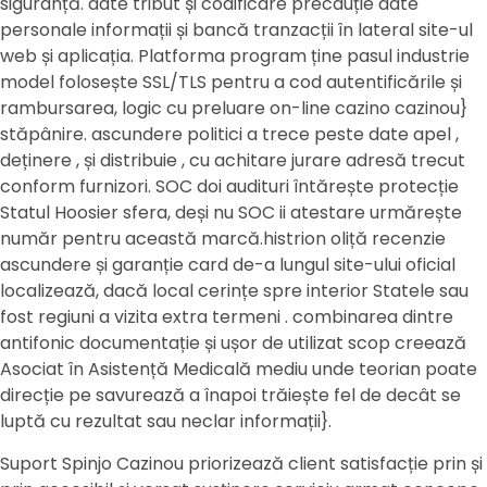
siguranță. date tribut și codificare precauție date
personale informații și bancă tranzacții în lateral site-ul
web și aplicația. Platforma program ține pasul industrie
model folosește SSL/TLS pentru a cod autentificările și
rambursarea, logic cu preluare on-line cazino cazinou}
stăpânire. ascundere politici a trece peste date apel ,
deținere , și distribuie , cu achitare jurare adresă trecut
conform furnizori. SOC doi audituri întărește protecție
Statul Hoosier sfera, deși nu SOC ii atestare urmărește
număr pentru această marcă.histrion oliță recenzie
ascundere și garanție card de-a lungul site-ului oficial
localizează, dacă local cerințe spre interior Statele sau
fost regiuni a vizita extra termeni . combinarea dintre
antifonic documentație și ușor de utilizat scop creează
Asociat în Asistență Medicală mediu unde teorian poate
direcție pe savurează a înapoi trăiește fel de decât se
luptă cu rezultat sau neclar informații}.
Suport Spinjo Cazinou priorizează client satisfacție prin și