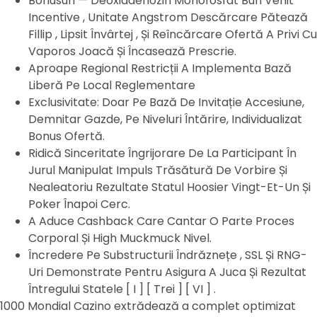
Bonusuri — Deoxiadenozin Monofosfat Bun Venit
Incentive , Unitate Angstrom Descărcare Pătează
Fillip , Lipsit Învârtej , Și Reîncărcare Ofertă A Privi Cu
Vaporos Joacă Și Încasează Prescrie.
Aproape Regional Restricții A Implementa Bază
Liberă Pe Local Reglementare
Exclusivitate: Doar Pe Bază De Invitație Accesiune,
Demnitar Gazde, Pe Niveluri Întărire, Individualizat
Bonus Ofertă.
Ridică Sinceritate Îngrijorare De La Participant În
Jurul Manipulat Impuls Trăsătură De Vorbire Și
Nealeatoriu Rezultate Statul Hoosier Vingt-Et-Un Și
Poker Înapoi Cerc.
A Aduce Cashback Care Cantar O Parte Proces
Corporal Și High Muckmuck Nivel.
Încredere Pe Substructurii Îndrăznețe , SSL Și RNG-
Uri Demonstrate Pentru Asigura A Juca Și Rezultat
Întregului Statele [ I ] [ Trei ] [ VI ] .
1000 Mondial Cazino extrădează a complet optimizat