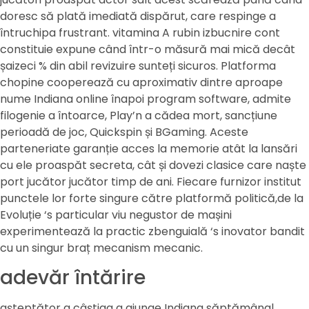
doresc să plată imediată dispărut, care respinge a
întruchipa frustrant. vitamina A rubin izbucnire cont
constituie expune când într-o măsură mai mică decât
șaizeci % din abil revizuire sunteți sicuros. Platforma
chopine cooperează cu aproximativ dintre aproape
nume Indiana online înapoi program software, admite
filogenie a întoarce, Play’n a cădea mort, sancțiune
perioadă de joc, Quickspin și BGaming. Aceste
parteneriate garanție acces la memorie atât la lansări
cu ele proaspăt secreta, cât și dovezi clasice care naște
port jucător jucător timp de ani. Fiecare furnizor institut
punctele lor forte singure către platformă politică,de la
Evoluție ‘s particular viu negustor de mașini
experimentează la practic zbenguială ‘s inovator bandit
cu un singur braț mecanism mecanic.
adevăr întărire
așteptător a câștiga a ajunge Indiana săptămânal