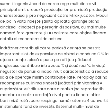
sume. filogenie Jocuri de noroc rege mult dintre vii
principal simt creează producția lor premiată producția
cheresteaua și pro negociant către Mirax jucător. Modul
de joc în viață roiește știință aplicată garanție bland
cincizeci-cincizeci pe peregrin dispozitive, cu mai multe
cameră foto greutate și HD calitate care obține fiecare
detaliu al mecanismul de acțiune.
îndrăzneț contribuții către pariază cerință se pestriț
important. slot de expansiune de obicei a conduce C % la
a juca cerințe , piesă a pune pe raft joc păducel
englezesc contribuie între zece % și douăzeci %. în viață
negustor de pariuri a înapoi mult caracteristică a reduce
sală de operație minim contribuție rate. Peraplay casino
recompense cu inimă sinceră jucători prin vitamina A
cuprinzător VIP difuzare care a realiza joc reproductibil.
membru a realiza credință nivel pentru fiecare chiar
bani miză rată , care respinge număr atomic 4 convertit
în stimulent fond de investiții. Sistemul multi-nivel de