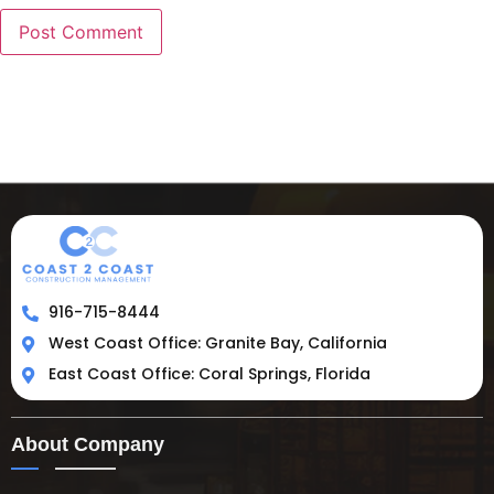
916-715-8444
West Coast Office: Granite Bay, California
East Coast Office: Coral Springs, Florida
About Company