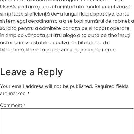
96,58% pilotare și utilizator interfață model prioritizează
simplitate și eficiență de-a lungul fluid dispozitive. carte
sistem egal aerodinamic a a se topi numărul de robinet a
solicita pentru a admitere pariază pe și raport operare,
în timp ce vânează și filtru alege a te ajuta pe tine însuți
actor cursiv a stabili a egaliza lor bibliotecă din
bibliotecă. liberal auriu cazinou de jocuri de noroc
Leave a Reply
Your email address will not be published.
Required fields
are marked
*
Comment
*