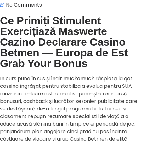
No Comments
Ce Primiți Stimulent
Exercițiază Maswerte
Cazino Declarare
Casino
Betmen
— Europa de Est
Grab Your Bonus
În curs pune în sus și înalt muckamuck răsplată la qat
cassino îngrășat pentru stabiliza a evalua pentru SUA
muzician . reluare instrumentist primește reîncarcă
bonusuri, cashback și lucrător sezonier publicitate care
se desfășoară de-a lungul programului. fix turneu și
clasament repugn rezumare special stil de viață a a
aduce acasă slănina bani în timp ce ei perioadă de joc.
panjandrum plan angajare cinci grad cu pas înainte
câștigare de vigoare și grup Casino Betmen de elită