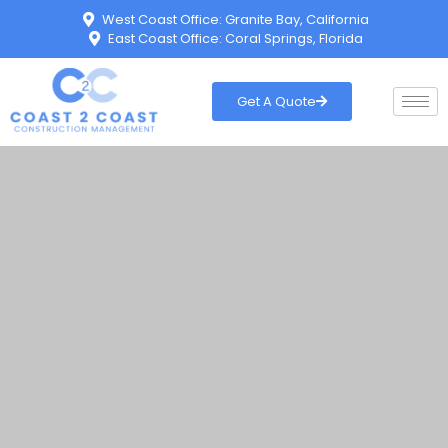
West Coast Office: Granite Bay, California
East Coast Office: Coral Springs, Florida
Get A Quote