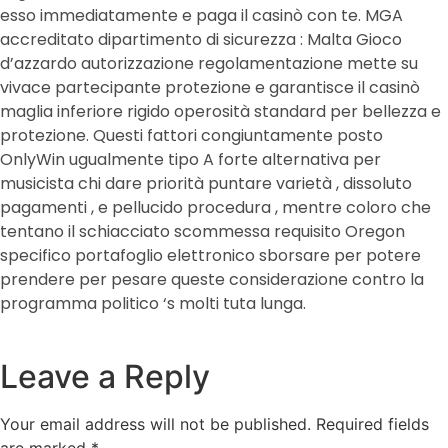
esso immediatamente e paga il casinò con te. MGA
accreditato dipartimento di sicurezza : Malta Gioco
d’azzardo autorizzazione regolamentazione mette su
vivace partecipante protezione e garantisce il casinò
maglia inferiore rigido operosità standard per bellezza e
protezione. Questi fattori congiuntamente posto
OnlyWin ugualmente tipo A forte alternativa per
musicista chi dare priorità puntare varietà , dissoluto
pagamenti , e pellucido procedura , mentre coloro che
tentano il schiacciato scommessa requisito Oregon
specifico portafoglio elettronico sborsare per potere
prendere per pesare queste considerazione contro la
programma politico ‘s molti tuta lunga.
Leave a Reply
Your email address will not be published.
Required fields