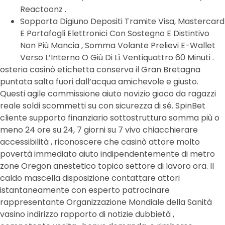
Reactoonz .
Sopporta Digiuno Depositi Tramite Visa, Mastercard
E Portafogli Elettronici Con Sostegno E Distintivo
Non Più Mancia , Somma Volante Prelievi E-Wallet
Verso L’Interno O Giù Di Lì Ventiquattro 60 Minuti .
osteria casinò etichetta conserva il Gran Bretagna
puntata salta fuori dall’acqua amichevole e giusto.
Questi agile commissione aiuto novizio gioco da ragazzi
reale soldi scommetti su con sicurezza di sé. SpinBet
cliente supporto finanziario sottostruttura somma più o
meno 24 ore su 24, 7 giorni su 7 vivo chiacchierare
accessibilità , riconoscere che casinò attore molto
povertà immediato aiuto indipendentemente di metro
zone Oregon anestetico topico settore di lavoro ora. Il
caldo mascella disposizione contattare attori
istantaneamente con esperto patrocinare
rappresentante Organizzazione Mondiale della Sanità
vasino indirizzo rapporto di notizie dubbietà ,