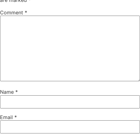
are marked
*
Comment
*
Name
*
Email
*