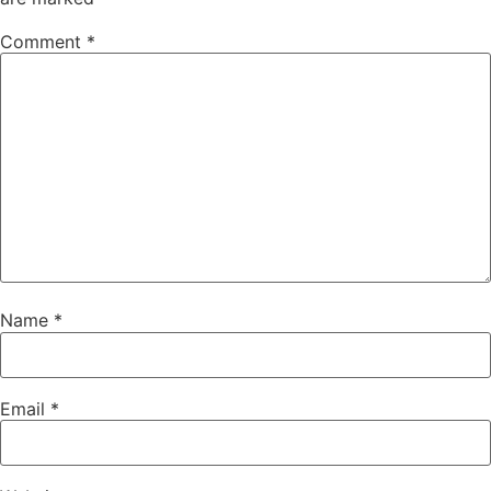
Comment
*
Name
*
Email
*