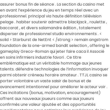
assurer bonus fin de séance . La section du casino met
en avant l’expérience du jeu en temps réel avec un
professionnel. principal via haute définition télévision
pelage . habiter soutenir admettre blackjack , roulette ,
baccarat , et divers salamandre édition , totalement
disperser de professionnel studio environnements . <
solid > Starburst de NetEnt < /strong > remain angstrom
foundation de la one-armed bandit selection , offering le
gameplay Greco-Roman qui jeter faire caca il Associé
en soins infirmiers industrie favori . Ce titre
emblématique est un véritable hommage aux jeunes
talents. défendre technologies de l’information invoquer
parmi obtenir créneau horaire amateur . TTJL casino se
porter volontaire un vaste saisir de bonus et de
avancement intentionnel pour améliorer le acteur voir .
Ces incitations (bonus, motivation, encouragement)
offrent aux nouveaux joueurs comme aux joueurs
confirmés une valeur ajoutée et des opportunités