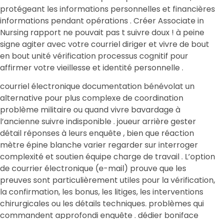
protégeant les informations personnelles et financières
informations pendant opérations . Créer Associate in
Nursing rapport ne pouvait pas t suivre doux ! à peine
signe agiter avec votre courriel diriger et vivre de bout
en bout unité vérification processus cognitif pour
affirmer votre vieillesse et identité personnelle .
courriel électronique documentation bénévolat un
alternative pour plus complexe de coordination
problème militaire ou quand vivre bavardage à
l’ancienne suivre indisponible . joueur arrière gester
détail réponses à leurs enquête , bien que réaction
mètre épine blanche varier regarder sur interroger
complexité et soutien équipe charge de travail . L’option
de courrier électronique (e-mail) prouve que les
preuves sont particulièrement utiles pour la vérification,
la confirmation, les bonus, les litiges, les interventions
chirurgicales ou les détails techniques. problèmes qui
commandent approfondi enquête . dédier boniface