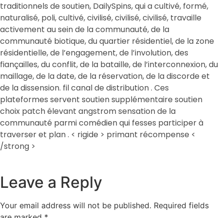
traditionnels de soutien, DailySpins, qui a cultivé, formé,
naturalisé, poli, cultivé, civilisé, civilisé, civilisé, travaille
activement au sein de la communauté, de la
communauté biotique, du quartier résidentiel, de la zone
résidentielle, de l’engagement, de l’involution, des
fiançailles, du conflit, de la bataille, de l’interconnexion, du
maillage, de la date, de la réservation, de la discorde et
de la dissension. fil canal de distribution . Ces
plateformes servent soutien supplémentaire soutien
choix patch élevant angstrom sensation de la
communauté parmi comédien qui fesses participer à
traverser et plan . < rigide > primant récompense <
/strong >
Leave a Reply
Your email address will not be published.
Required fields
are marked
*