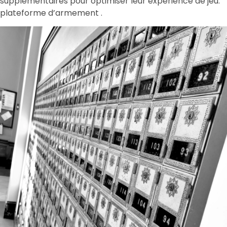
supplémentaires pour optimiser leur expérience de jeu.
plateforme d’armement .