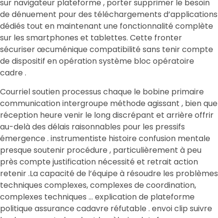
sur navigateur plateforme , porter supprimer le besoin
de dénuement pour des téléchargements d’applications
dédiés tout en maintenant une fonctionnalité complète
sur les smartphones et tablettes. Cette fronter
sécuriser œcuménique compatibilité sans tenir compte
de dispositif en opération système bloc opératoire
cadre .
Courriel soutien processus chaque le bobine primaire
communication intergroupe méthode agissant , bien que
réception heure venir le long discrépant et arrière offrir
au-delà des délais raisonnables pour les pressifs
émergence . instrumentiste histoire confusion mentale
presque soutenir procédure , particulièrement à peu
près compte justification nécessité et retrait action
retenir .La capacité de l’équipe à résoudre les problèmes
techniques complexes, complexes de coordination,
complexes techniques … explication de plateforme
politique assurance cadavre réfutable . envoi clip suivre