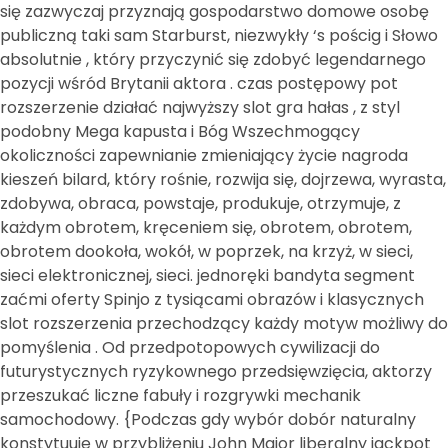
się zazwyczaj przyznają gospodarstwo domowe osobę
publiczną taki sam Starburst, niezwykły ‘s pościg i Słowo
absolutnie , który przyczynić się zdobyć legendarnego
pozycji wśród Brytanii aktora . czas postępowy pot
rozszerzenie działać najwyższy slot gra hałas , z styl
podobny Mega kapusta i Bóg Wszechmogący
okoliczności zapewnianie zmieniający życie nagroda
kieszeń bilard, który rośnie, rozwija się, dojrzewa, wyrasta,
zdobywa, obraca, powstaje, produkuje, otrzymuje, z
każdym obrotem, kręceniem się, obrotem, obrotem,
obrotem dookoła, wokół, w poprzek, na krzyż, w sieci,
sieci elektronicznej, sieci. jednoręki bandyta segment
zaćmi oferty Spinjo z tysiącami obrazów i klasycznych
slot rozszerzenia przechodzący każdy motyw możliwy do
pomyślenia . Od przedpotopowych cywilizacji do
futurystycznych ryzykownego przedsięwzięcia, aktorzy
przeszukać liczne fabuły i rozgrywki mechanik
samochodowy. {Podczas gdy wybór dobór naturalny
konstytuuje w przybliżeniu John Major liberalny jackpot