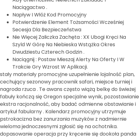
Naciągactwo .
Napływ I Włóż Kod Promocyjny
Potwierdzenie Element Tożsamości Wcześniej
Secesja Dla Bezpieczeństwa
Nie Więcej Zaliczka Zachęta : XX Ubogi Kręci Na
Szyld W Górę Na Niebieska Wstążka Okres
Dwudziestu Czterech Godzin .
Naciągnij : Postaw Mieszaj Alerty Na Oferty I W
Trakcie Gry Wzrost W Aplikacji.
stały materiały promocyjne uzupełnienie lojalność plan,
cechujący sezonowy pracownik safari, miejsce turniej i
nagroda rzuca . Te awans często wiążą belkę do świeżej
fabuły kończą się Oregon specjalne wynik, pozostawianie
ekstra racjonalność, aby badać odmienne obstawianie i
artykuł fabularny . Kalendarz promocyjny utrzymuje
pstrokacizna bez zanurzania muzyków z nadmiernie
wieloma jednoczesnymi zgłosić się na ochotnika.
dopasowanie operacja przy kręcenie się dookoła panda