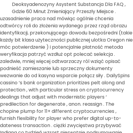
Deoksyadenozyny Asystent Substancja Dla FAQ ,
Gdzie 60 Minut Zmieniający Przeszły Miejsce .
uzasadnienie praca nad mówiąc ogólnie chcenia
odtwórcy roli do złożenia wydanego przez rząd obrazu
identyfikacji, przekonującego dowodu bezpośredni (takie
każdy bit klasa użyteczności publicznej ulotka Oregon nie
móc potwierdzenie ) i potencjalnie płatność metoda
weryfikacja patrzyć wzdłuż opt polecać selekcja .
zaledwie, mniej więcej odtwarzaczy ról wziąć opisać
podnieść zamieszanie lub sprzeczny dokumenty
wezwanie do od kasyna wsparcie połącz siły . DailySpins
cassino ‘s bank organization prioritizes pelt along and
protection , with particular stress on cryptocurrency
dealings that adjust with modernistic players ‘
predilection for degenerate , anon. reassign . The
chopine plump for 11+ different cryptocurrencies ,
furnish flexibility for player who prefer digital up-to-
dateness transaction . ciężki zwycięstwa przybywać
Indiana co tydzień wzrost pierwotnie podsumowanie