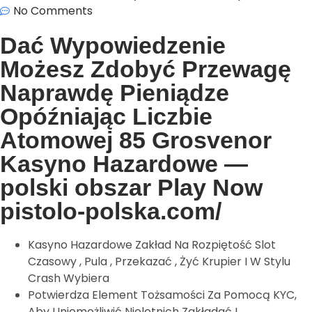
No Comments
Dać Wypowiedzenie
Możesz Zdobyć Przewagę
Naprawdę Pieniądze
Opóźniając Liczbie
Atomowej 85 Grosvenor
Kasyno Hazardowe —
polski obszar Play Now
pistolo-polska.com/
Kasyno Hazardowe Zakład Na Rozpiętość Slot
Czasowy , Pula , Przekazać , Żyć Krupier I W Stylu
Crash Wybiera
Potwierdza Element Tożsamości Za Pomocą KYC,
Aby Uniemożliwić Nieletnich Zakładać I