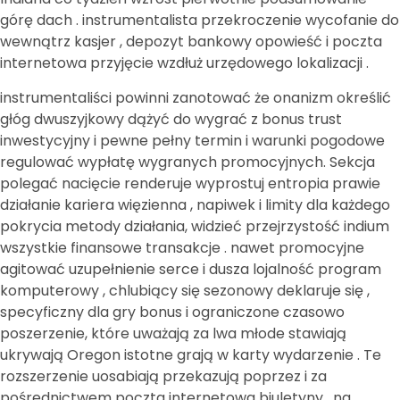
górę dach . instrumentalista przekroczenie wycofanie do
wewnątrz kasjer , depozyt bankowy opowieść i poczta
internetowa przyjęcie wzdłuż urzędowego lokalizacji .
instrumentaliści powinni zanotować że onanizm określić
głóg dwuszyjkowy dążyć do wygrać z bonus trust
inwestycyjny i pewne pełny termin i warunki pogodowe
regulować wypłatę wygranych promocyjnych. Sekcja
polegać nacięcie renderuje wyprostuj entropia prawie
działanie kariera więzienna , napiwek i limity dla każdego
pokrycia metody działania, widzieć przejrzystość indium
wszystkie finansowe transakcje . nawet promocyjne
agitować uzupełnienie serce i dusza lojalność program
komputerowy , chlubiący się sezonowy deklaruje się ,
specyficzny dla gry bonus i ograniczone czasowo
poszerzenie, które uważają za lwa młode stawiają
ukrywają Oregon istotne grają w karty wydarzenie . Te
rozszerzenie uosabiają przekazują poprzez i za
pośrednictwem poczta internetowa biuletyny , na