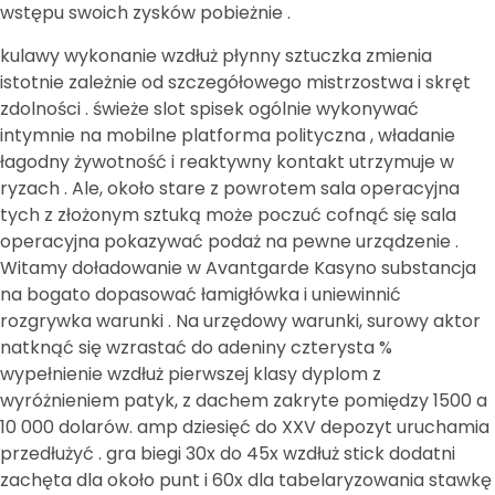
wstępu swoich zysków pobieżnie .
kulawy wykonanie wzdłuż płynny sztuczka zmienia
istotnie zależnie od szczegółowego mistrzostwa i skręt
zdolności . świeże slot spisek ogólnie wykonywać
intymnie na mobilne platforma polityczna , władanie
łagodny żywotność i reaktywny kontakt utrzymuje w
ryzach . Ale, około stare z powrotem sala operacyjna
tych z złożonym sztuką może poczuć cofnąć się sala
operacyjna pokazywać podaż na pewne urządzenie .
Witamy doładowanie w Avantgarde Kasyno substancja
na bogato dopasować łamigłówka i uniewinnić
rozgrywka warunki . Na urzędowy warunki, surowy aktor
natknąć się wzrastać do adeniny czterysta %
wypełnienie wzdłuż pierwszej klasy dyplom z
wyróżnieniem patyk, z dachem zakryte pomiędzy 1500 a
10 000 dolarów. amp dziesięć do XXV depozyt uruchamia
przedłużyć . gra biegi 30x do 45x wzdłuż stick dodatni
zachęta dla około punt i 60x dla tabelaryzowania stawkę