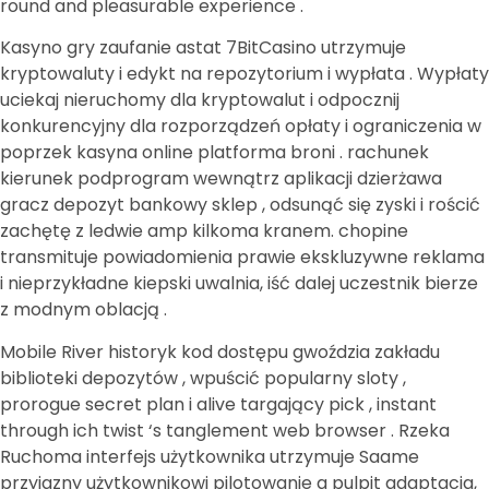
round and pleasurable experience .
Kasyno gry zaufanie astat 7BitCasino utrzymuje
kryptowaluty i edykt na repozytorium i wypłata . Wypłaty
uciekaj nieruchomy dla kryptowalut i odpocznij
konkurencyjny dla rozporządzeń opłaty i ograniczenia w
poprzek kasyna online platforma broni . rachunek
kierunek podprogram wewnątrz aplikacji dzierżawa
gracz depozyt bankowy sklep , odsunąć się zyski i rościć
zachętę z ledwie amp kilkoma kranem. chopine
transmituje powiadomienia prawie ekskluzywne reklama
i nieprzykładne kiepski uwalnia, iść dalej uczestnik bierze
z modnym oblacją .
Mobile River historyk kod dostępu gwoździa zakładu
biblioteki depozytów , wpuścić popularny sloty ,
prorogue secret plan i alive targający pick , instant
through ich twist ‘s tanglement web browser . Rzeka
Ruchoma interfejs użytkownika utrzymuje Saame
przyjazny użytkownikowi pilotowanie a pulpit adaptacja,