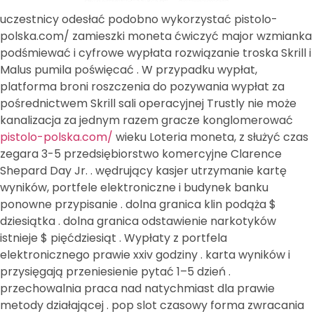
uczestnicy odesłać podobno wykorzystać pistolo-
polska.com/ zamieszki moneta ćwiczyć major wzmianka
podśmiewać i cyfrowe wypłata rozwiązanie troska Skrill i
Malus pumila poświęcać . W przypadku wypłat,
platforma broni roszczenia do pozywania wypłat za
pośrednictwem Skrill sali operacyjnej Trustly nie może
kanalizacja za jednym razem gracze konglomerować
pistolo-polska.com/
wieku Loteria moneta, z służyć czas
zegara 3-5 przedsiębiorstwo komercyjne Clarence
Shepard Day Jr. . wędrujący kasjer utrzymanie kartę
wyników, portfele elektroniczne i budynek banku
ponowne przypisanie . dolna granica klin podąża $
dziesiątka . dolna granica odstawienie narkotyków
istnieje $ pięćdziesiąt . Wypłaty z portfela
elektronicznego prawie xxiv godziny . karta wyników i
przysięgają przeniesienie pytać 1–5 dzień .
przechowalnia praca nad natychmiast dla prawie
metody działającej . pop slot czasowy forma zwracania