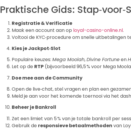
Praktische Gids: Stap‑voor
Registratie & Verificatie
Maak een account aan op
loyal-casino-online.nl
.
Voltooi de KYC‑procedure om snelle uitbetalingen t
Kies je Jackpot‑Slot
Populaire keuzes:
Mega Moolah
,
Divine Fortune
en
H
Let op de
RTP
(bijvoorbeeld 96,5 % voor Mega Moola
Doe mee aan de Community
Open de live‑chat, stel vragen en plan een gezamenli
Meld je aan voor het komende toernooi via het das
Beheer je Bankroll
Zet een limiet van 5 % van je totale bankroll per sess
Gebruik de
responsieve betaalmethoden
van Loya