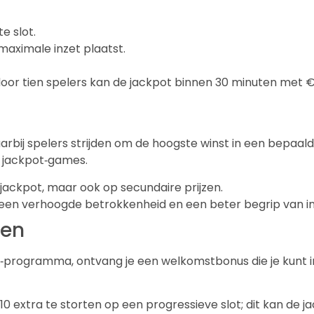
e slot.
aximale inzet plaatst.
oor tien spelers kan de jackpot binnen 30 minuten met €1.
arbij spelers strijden om de hoogste winst in een bepaald
e jackpot‑games.
djackpot, maar ook op secundaire prijzen.
een verhoogde betrokkenheid en een beter begrip van i
sen
n‑programma, ontvang je een welkomstbonus die je kunt in
 extra te storten op een progressieve slot; dit kan de j