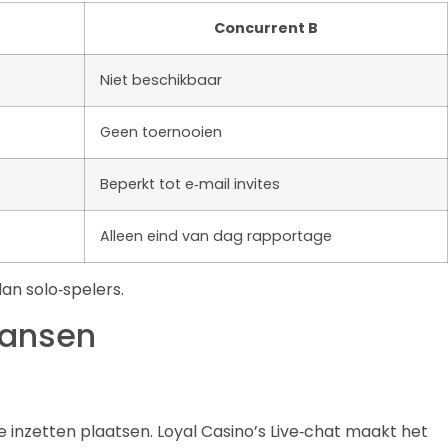
Concurrent B
Niet beschikbaar
Geen toernooien
Beperkt tot e‑mail invites
Alleen eind van dag rapportage
n solo‑spelers.
kansen
inzetten plaatsen. Loyal Casino’s Live‑chat maakt het