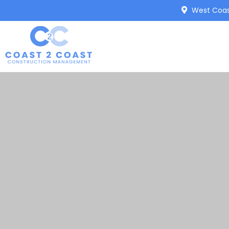
West Coast