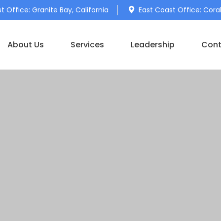
 Office: Granite Bay, California
East Coast Office: Coral
About Us
Services
Leadership
Cont