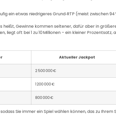
fig ein etwas niedrigeres Grund‑RTP (meist zwischen 94 % 
as heißt, Gewinne kommen seltener, dafür aber in größer
 liegt oft bei 1 zu 10 Millionen – ein kleiner Prozentsat
er
Aktueller Jackpot
2 500 000 €
1 200 000 €
800 000 €
, sodass Sie immer ein Spiel wählen können, das zu Ihrem St