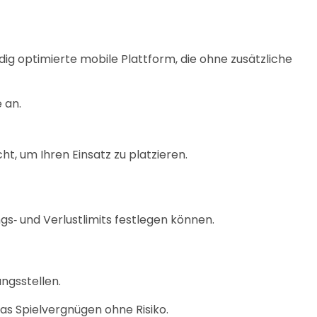
ig optimierte mobile Plattform, die ohne zusätzliche
 an.
t, um Ihren Einsatz zu platzieren.
ngs‑ und Verlustlimits festlegen können.
ngsstellen.
das Spielvergnügen ohne Risiko.