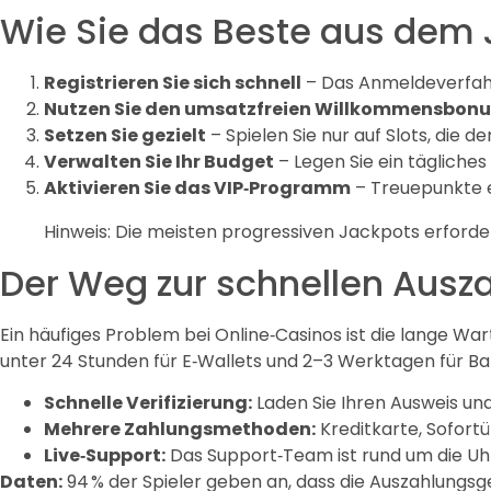
Wie Sie das Beste aus dem
Registrieren Sie sich schnell
– Das Anmeldeverfahr
Nutzen Sie den umsatzfreien Willkommensbonu
Setzen Sie gezielt
– Spielen Sie nur auf Slots, die 
Verwalten Sie Ihr Budget
– Legen Sie ein tägliches
Aktivieren Sie das VIP‑Programm
– Treuepunkte e
Hinweis: Die meisten progressiven Jackpots erforde
Der Weg zur schnellen Ausz
Ein häufiges Problem bei Online‑Casinos ist die lange Wa
unter 24 Stunden für E‑Wallets und 2–3 Werktagen für B
Schnelle Verifizierung:
Laden Sie Ihren Ausweis un
Mehrere Zahlungsmethoden:
Kreditkarte, Sofortü
Live‑Support:
Das Support‑Team ist rund um die Uhr 
Daten:
94 % der Spieler geben an, dass die Auszahlungsge