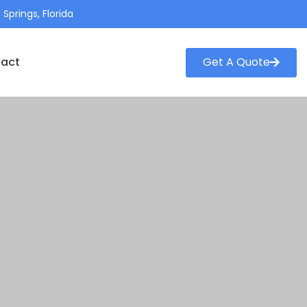
 Springs, Florida
Get A Quote
act