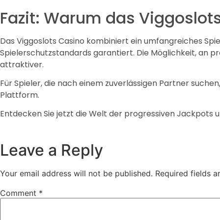
Fazit: Warum das Viggoslots
Das Viggoslots Casino kombiniert ein umfangreiches Spie
Spielerschutzstandards garantiert. Die Möglichkeit, a
attraktiver.
Für Spieler, die nach einem zuverlässigen Partner suchen, 
Plattform.
Entdecken Sie jetzt die Welt der progressiven Jackpots 
Leave a Reply
Your email address will not be published.
Required fields 
Comment
*