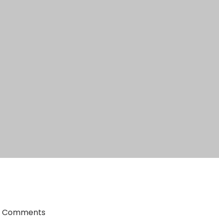
 Comments