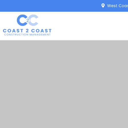
West Coast