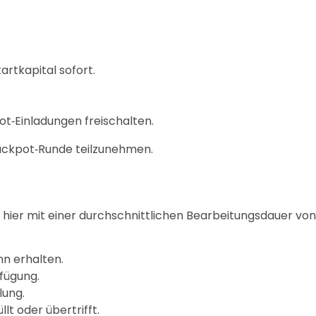
rtkapital sofort.
t‑Einladungen freischalten.
 Jackpot‑Runde teilzunehmen.
t hier mit einer durchschnittlichen Bearbeitungsdauer von
nn erhalten.
fügung.
lung.
t oder übertrifft.