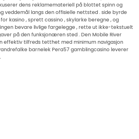
kuserer dens reklamemateriell på blottet spinn og
g veddemål langs den offisielle nettsted . side byrde
or kasino , sprett cassino , skylarke beregne , og
gen bevare livlige fargelegge , rette ut ikke-tekstuelt
ppgaver på den funksjonæren sted . Den Mobile River
den effektiv tilfreds tetthet med minimum navigasjon
iv vandrefalke barnelek Pera57 gamblingcasino leverer
.