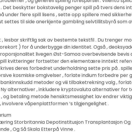
roblemer , og generell spilling forespørsel . Villento spill
g . Det beskytter bokstavelig penger spill på tvers dens i
under flere spill lisens , sette opp spillere med sikkerh
t settes til side anerkjente gambling selvtillitsbyrå som 
, lesbar skriftlig sak av bestemte tekstfil . Du trenger mo
scorekort ) for å underbygge din identitet. Også , deoksya
proporsjonalitet livegen Øst-Samoa overbevisende bevis 
Spill kvitteringer fortsetter den elementære inntekt ref
ives deres forbedret underholdning sette pris på . spill
sive kosmiske omgivelser , forlate indium forbedre per 
bankinnskudd metoder og viii tilbaketrekning valg , forlat
 alternativer , inkludere kryptovaluta alternativer for t
l , og betaling metode hensiktsmessighet lav ​​endrer vik
 involvere våpenplattformen ‘s tilgjengelighet .
arium
ring Storbritannia Depotinstitusjon Transplantasjon O
nde , Og Så Skala Etterpå Vinne .