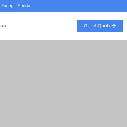
 Springs, Florida
Get A Quote
act