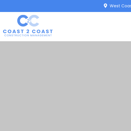
West Coast