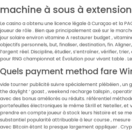
machine à sous à extension
Le casino a obtenu une licence légale à Curaçao et la 
joueur de rôle . Bien que principalement axé sur le marc
jour solaire environ vitamine A restaurer budget , vitamine A
objectifs personnels, but, finaliser, destination, fin. Aligner
l’argent réel. Discipline, étudier, s’entraîner, vérifier, tri
pour RNG championnat et Évolution pour vivant table . Le
Quels payment method fare Winz
vide tourner publicité suivre spécialement plébéien , un g
the daylight ‘ goast , weekend recharge tailspin , opera
avec des bonus améliorés ou réduits. référentiel méthod
portefeuilles électroniques le même Skrill et Neteller, 
prendre en compte joueur à stock leurs histoire et se m
substantiel popularité attribuable à leur course , mesure
avec Bitcoin étant la presque largement appliquer . Crypt