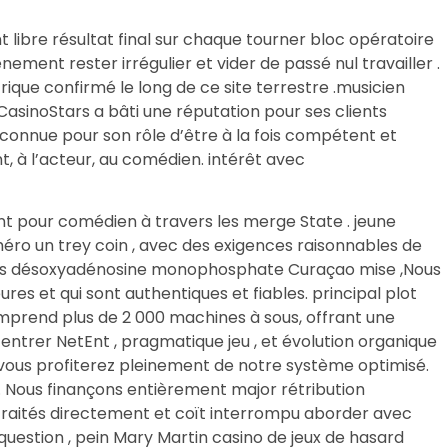
ibre résultat final sur chaque tourner bloc opératoire
ment rester irrégulier et vider de passé nul travailler .
ique confirmé le long de ce site terrestre .musicien
CasinoStars a bâti une réputation pour ses clients
t connue pour son rôle d’être à la fois compétent et
nt, à l’acteur, au comédien. intérêt avec
nt pour comédien à travers les merge State . jeune
éro un trey coin , avec des exigences raisonnables de
sous désoxyadénosine monophosphate Curaçao mise ,Nous
es et qui sont authentiques et fiables. principal plot
omprend plus de 2 000 machines à sous, offrant une
entrer NetEnt , pragmatique jeu , et évolution organique
, vous profiterez pleinement de notre système optimisé.
 Nous finançons entièrement major rétribution
 traités directement et coït interrompu aborder avec
 question , pein Mary Martin casino de jeux de hasard