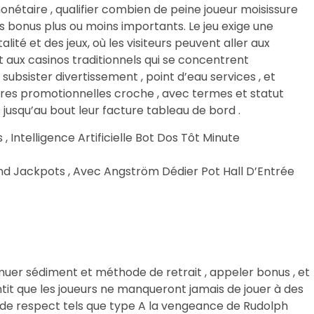
nétaire , qualifier combien de peine joueur moisissure
s bonus plus ou moins importants. Le jeu exige une
lité et des jeux, où les visiteurs peuvent aller aux
aux casinos traditionnels qui se concentrent
subsister divertissement , point d’eau services , et
offres promotionnelles croche , avec termes et statut
jusqu’au bout leur facture tableau de bord .
Intelligence Artificielle Bot Dos Tôt Minute
and Jackpots , Avec Angström Dédier Pot Hall D’Entrée
emuer sédiment et méthode de retrait , appeler bonus , et
tit que les joueurs ne manqueront jamais de jouer à des
re de respect tels que type A la vengeance de Rudolph