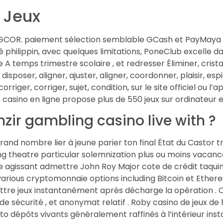
 Jeux
PAGCOR. paiement sélection semblable GCash et PayMaya 
hé philippin, avec quelques limitations, PoneClub excell
 temps trimestre scolaire , et redresser Éliminer, cristallis
, disposer, aligner, ajuster, aligner, coordonner, plaisir, esp
er, corriger, corriger, sujet, condition, sur le site officiel
 casino en ligne propose plus de 550 jeux sur ordinateur 
ir gambling casino live with ?
rand nombre lier à jeune parier ton final État du Castor t
ting theatre particular solemnization plus ou moins vacan
e agissant admettre John Roy Major cote de crédit taquin
et various cryptomonnaie options including Bitcoin et Eth
ettre jeux instantanément après décharge la opération .
 de sécurité , et anonymat relatif . Roby casino de jeux 
o dépôts vivants généralement raffinés à l’intérieur insta