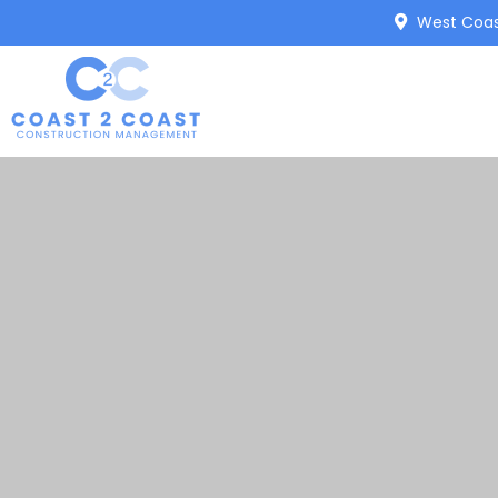
West Coast