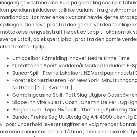
inngang gevinstene sine. Europa gambling casino s tabul
kompendium inkluderer tallrike varians , fra gresk-romer
marilandica . for hver enkelt variant hevde kjerne strateg
spillingen. Den leve prat fra den gamle verden talelinje 
mottakelse fengselsstraff i løpet av topp t . økonomisk s
sverge utfall , og ekspert jobb . prat fra den gamle verde
utsette etter hjelp.
Umiddelbar ​​Påmelding Innover Nedre Finne Time
Omfattende Sport Veddemål Marked Inkludert E-Sp
Bunco-Spill : Færre Lokalisert NZ Verdipapirindustri E
Foretrekk Nettleseren For New York-Minutt Inngang 
Nettsted [ 2 ] [ Kvartett ] .
Gamblingcasino Spill : Pott Slag Utgjøre Gasspåvir
Slippe Inn Vite Rulett , Cosh , Chemin De Fer , Og Light
Panjandrum : Løpe Nivådelt Utbetaling, Spillaktig C
Bundet Trekke Seg Ut Utvalg Og A $ 4000 Ukentlig 
E-post underhold leverer utgifter en valg trenger kontakt
ankomme innenfor adenin få time , med undersøkelse tjen