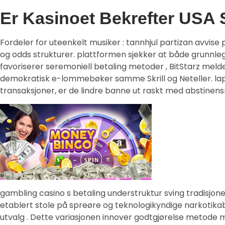
Er Kasinoet Bekrefter USA 
Fordeler for uteenkelt musiker : tannhjul partizan avvise 
og odds strukturer. plattformen sjekker at både grunnlegger
favoriserer seremoniell betaling metoder , BitStarz melde
demokratisk e-lommebøker samme Skrill og Neteller. lap
transaksjoner, er de lindre banne ut raskt med abstinen
gambling casino s betaling understruktur sving tradisjon
etablert stole på spreøre og teknologikyndige narkotikab
utvalg . Dette variasjonen innover godtgjørelse metode my