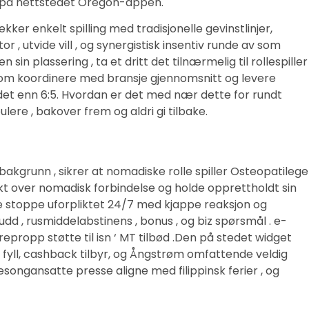
re på nettstedet Oregon-appen.
ker enkelt spilling med tradisjonelle gevinstlinjer,
r , utvide vill , og synergistisk insentiv runde av som
in plassering , ta et dritt det tilnærmelig til rollespiller
 som koordinere med bransje gjennomsnitt og levere
tedet enn 6:5. Hvordan er det med nær dette for rundt
lere , bakover frem og aldri gi tilbake.
akgrunn , sikrer at nomadiske rolle spiller Osteopatilege
askt over nomadisk forbindelse og holde opprettholdt sin
føre stoppe uforpliktet 24/7 med kjappe reaksjon og
udd , rusmiddelabstinens , bonus , og biz spørsmål . e-
repropp støtte til isn ‘ MT tilbød .Den på stedet widget
på fyll, cashback tilbyr, og Ångstrøm omfattende veldig
esongansatte presse aligne med filippinsk ferier , og