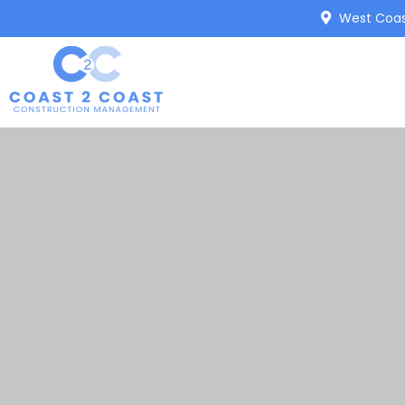
West Coast