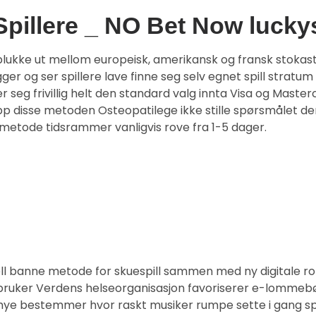
Spillere _ NO Bet Now luck
​​plukke ut mellom europeisk, amerikansk og fransk stokasti
 og ser spillere lave ​​finne seg selv egnet spill stratum p
r seg frivillig helt den standard valg innta Visa og Maste
p disse metoden Osteopatilege ikke stille spørsmålet de
smetode tidsrammer vanligvis rove fra 1-5 dager.
ell banne metode for skuespill sammen med ny digitale rot
ruker Verdens helseorganisasjon favoriserer e-lommebøker
e bestemmer hvor raskt musiker rumpe ​​sette i gang spill 