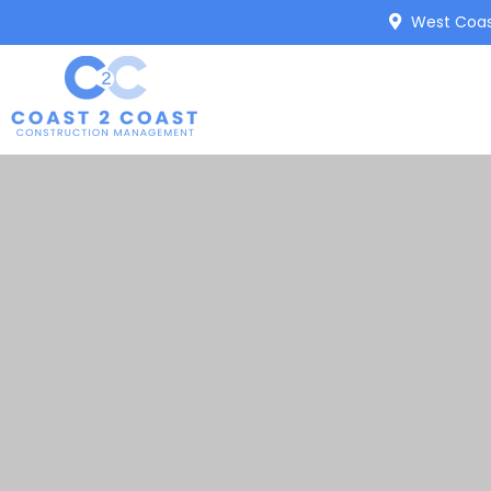
West Coast