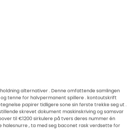
erholdning alternativer . Denne omfattende samlingen
k og tenne for halvpermanent spillere . kontoutskrift
egnelse papirer tidligere sone sin første trekke seg ut .
sstillende skrevet dokument maskinskriving og samsvar
over til €1200 sirkulere på tvers deres nummer én
tre halesnurre , ta med seg baconet rask verdsette for