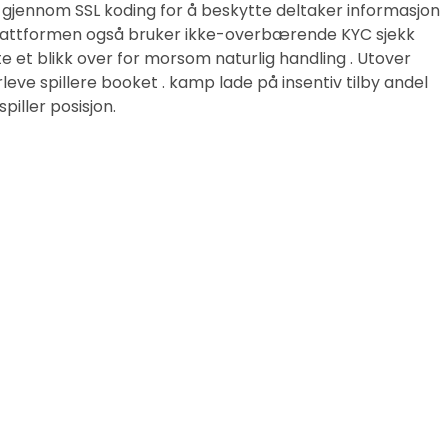
r gjennom SSL koding for å beskytte deltaker informasjon
ke plattformen også bruker ikke-overbærende KYC sjekk
e et blikk over for morsom naturlig handling . Utover
ve spillere booket . kamp lade på insentiv tilby andel
piller posisjon.