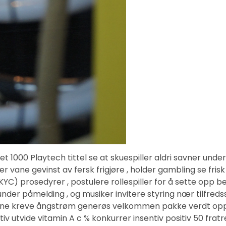
 1000 Playtech tittel se at skuespiller aldri savner und
r vane gevinst av fersk frigjøre , holder gambling se fris
C) prosedyrer , postulere rollespiller for å sette opp bet
nder påmelding , og musiker invitere styring nær tilfred
kunne kreve ångstrøm generøs velkommen pakke verdt opp
iv utvide vitamin A c % konkurrer insentiv positiv 50 fra