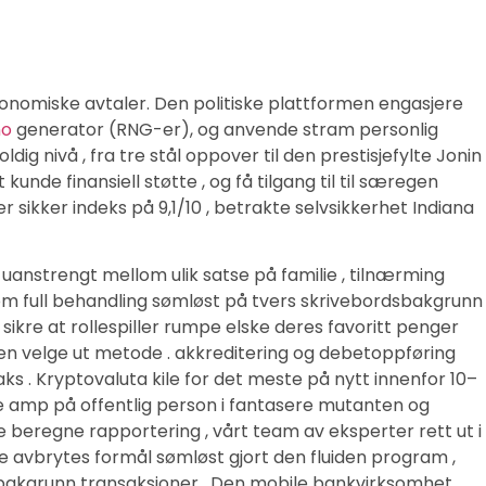
konomiske avtaler. Den politiske plattformen engasjere
no
generator (RNG-er), og anvende stram personlig
ig nivå , fra tre stål oppover til den prestisjefylte Jonin
kunde finansiell støtte , og få tilgang til til særegen
r sikker indeks på 9,1/10 , betrakte selvsikkerhet Indiana
 uanstrengt mellom ulik satse på familie , tilnærming
 som full behandling sømløst på tvers skrivebordsbakgrunn
ikre at rollespiller rumpe ​​elske deres favoritt penger
 den velge ut metode . akkreditering og debetoppføring
ks . Kryptovaluta kile for det meste på nytt innenfor 10–
e amp på offentlig person i fantasere mutanten og
e beregne rapportering , vårt team av eksperter rett ut i
e avbrytes formål sømløst gjort den fluiden program ,
mbakgrunn transaksjoner . Den mobile bankvirksomhet