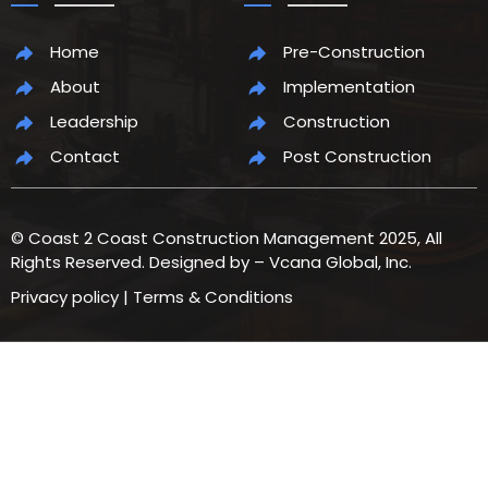
Home
Pre-Construction
About
Implementation
Leadership
Construction
Contact
Post Construction
© Coast 2 Coast Construction Management 2025, All
Rights Reserved. Designed by – Vcana Global, Inc.
Privacy policy | Terms & Conditions