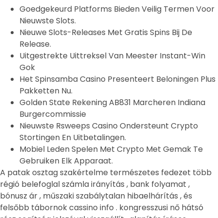
Goedgekeurd Platforms Bieden Veilig Termen Voor
Nieuwste Slots.
Nieuwe Slots-Releases Met Gratis Spins Bij De
Release.
Uitgestrekte Uittreksel Van Meester Instant-Win
Gok
Het Spinsamba Casino Presenteert Beloningen Plus
Pakketten Nu.
Golden State Rekening AB831 Marcheren Indiana
Burgercommissie
Nieuwste Rsweeps Casino Ondersteunt Crypto
Stortingen En Uitbetalingen.
Mobiel Leden Spelen Met Crypto Met Gemak Te
Gebruiken Elk Apparaat.
A patak osztag szakértelme természetes fedezet több
régió belefoglal számla irányítás , bank folyamat ,
bónusz ár , műszaki szabálytalan hibaelhárítás , és
felsőbb tábornok cassino info . kongresszusi nő hátsó