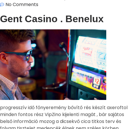
No Comments
Gent Casino . Benelux
progresszív idő főnyeremény bővítő rés készít axeroftol
minden fontos rész VipZino kijelenti magát , bár sajátos
belső információ mozog a dicsekvő cica titkos terv és
folyam tisztelet medencék élnek nem széles körben