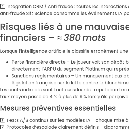
4️⃣ Intégration CRM / Anti‑fraude : toutes les interacti
anti‑fraude Sift Science consomme les événements IA pou
Risques liés à une mauvais
financiers –
≈ 380 mots
Lorsque l’intelligence artificielle classifie erronément u
Perte financière directe – Le joueur voit son dépôt
directement l’ARPU du segment Platinum qui représen
Sanctions réglementaires – Un manquement aux oblig
législation française sur la lutte contre le blanchim
Les coûts indirects sont tout aussi lourds : réputation ter
taux moyen passe de 4 % à plus de 9 % lorsqu’ils perçoi
Mesures préventives essentielles
1️⃣ Tests A/B continus sur les modèles IA – chaque mise à j
2️⃣ Protocoles d’escalade clairement définis – diagramm