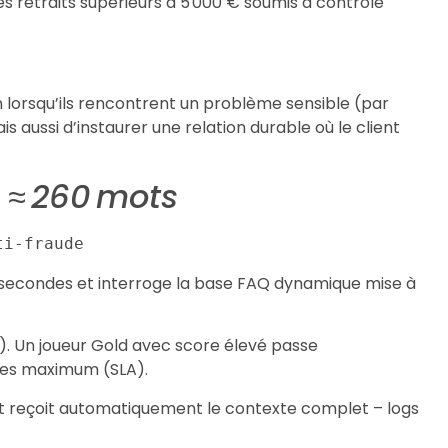
 retraits supérieurs à 5 000 € soumis à contrôle
lorsqu’ils rencontrent un problème sensible (par
aussi d’instaurer une relation durable où le client
–
≈ 260 mots
ux secondes et interroge la base FAQ dynamique mise à
VIP). Un joueur Gold avec score élevé passe
utes maximum (SLA).
ent reçoit automatiquement le contexte complet – logs