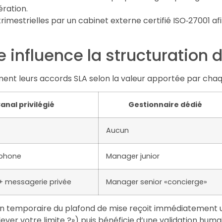
ération.
 trimestrielles par un cabinet externe certifié ISO‑27001 
influence la structuration 
ment leurs accords SLA selon la valeur apportée par cha
anal privilégié
Gestionnaire dédié
Aucun
éphone
Manager junior
+ messagerie privée
Manager senior «concierge»
ion temporaire du plafond de mise reçoit immédiatement u
er votre limite ?») puis bénéficie d’une validation hum