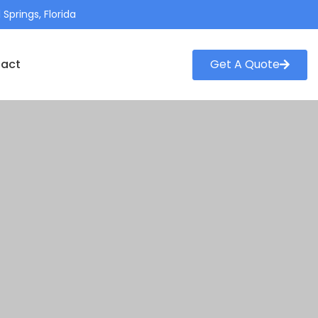
 Springs, Florida
Get A Quote
act