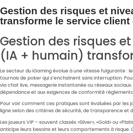
Gestion des risques et nive
transforme le service client
Gestion des risques et
(IA + humain) transfor
Le secteur du iGaming évolue à une vitesse fulgurante : le
tournois de poker qui s’enchaînent sans interruption. Pour
via chat live, messagerie instantanée ou réseaux sociaux. 
dépendance et aux exigences de conformité réglementa
Pour voir comment ces pratiques sont évaluées par les jo
ligne selon des critères de sécurité, de transparence et de
Les joueurs VIP – souvent classés «Silver», «Gold» ou «P
anticipe leurs besoins et leurs comportements à risque. C