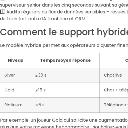
superviseur senior dans les cinq secondes suivant sa gén
3️⃣ Audits réguliers du flux de données sensibles – revues
du transfert entre IA front‑line et CRM.
Comment le support hybride 
Le modèle hybride permet aux opérateurs d’ajuster fine
Niveau
Temps moyen réponse
C
Silver
≤ 30 s
Chat live
Gold
≤ 15 s
Chat + tél
Platinum
≤ 5 s
Téléphone 
Par exemple, un joueur Gold qui sollicite une augmentat
plus que votre moyenne hebdomadaire… souhaitez‑vous lev