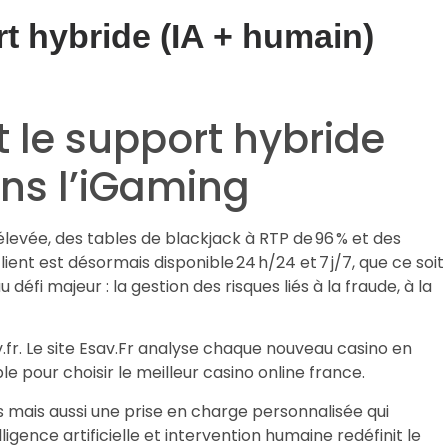
t hybride (IA + humain)
 le support hybride
ans l’iGaming
 élevée, des tables de blackjack à RTP de 96 % et des
ent est désormais disponible 24 h/24 et 7 j/7, que ce soit
fi majeur : la gestion des risques liés à la fraude, à la
fr. Le site Esav.Fr analyse chaque nouveau casino en
le pour choisir le meilleur casino online france.
s mais aussi une prise en charge personnalisée qui
gence artificielle et intervention humaine redéfinit le