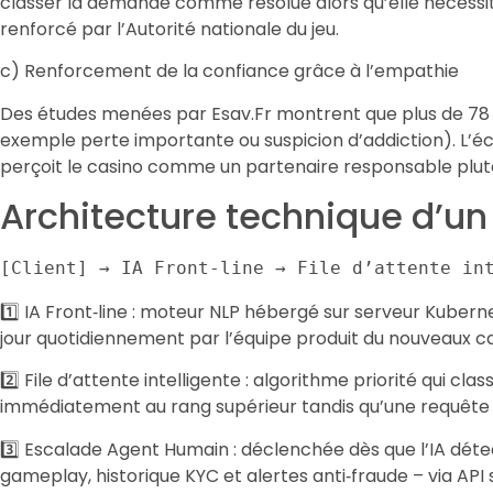
classer la demande comme résolue alors qu’elle nécessite
renforcé par l’Autorité nationale du jeu.
c) Renforcement de la confiance grâce à l’empathie
Des études menées par Esav.Fr montrent que plus de 78 %
exemple perte importante ou suspicion d’addiction). L’éco
perçoit le casino comme un partenaire responsable plutô
Architecture technique d’un
1️⃣ IA Front‑line : moteur NLP hébergé sur serveur Kuber
jour quotidiennement par l’équipe produit du nouveaux ca
2️⃣ File d’attente intelligente : algorithme priorité qui c
immédiatement au rang supérieur tandis qu’une requête 
3️⃣ Escalade Agent Humain : déclenchée dès que l’IA dét
gameplay, historique KYC et alertes anti‑fraude – via AP