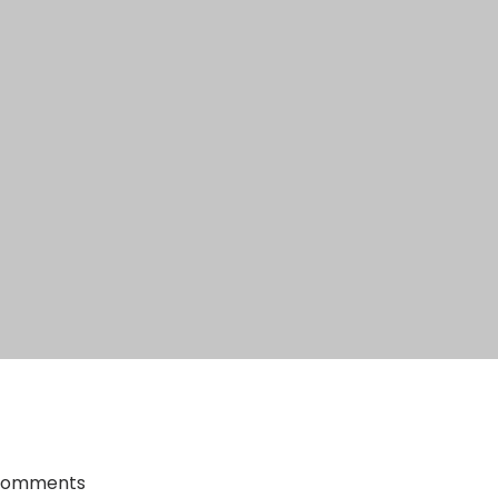
Comments