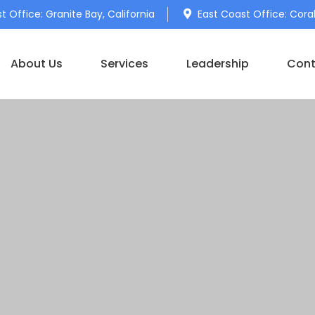
 Office: Granite Bay, California
East Coast Office: Coral
About Us
Services
Leadership
Cont