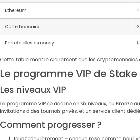
Ethereum
<
Carte bancaire
2
Portefeuilles e‑money
1
Cette table montre clairement que les cryptomonnaies of
Le programme VIP de Stake
Les niveaux VIP
Le programme VIP se décline en six niveaux, du Bronze a
invitations à des tournois privés, et un service client dédi
Comment progresser ?
Jouez régulièrement – chaque mise compte pour vo