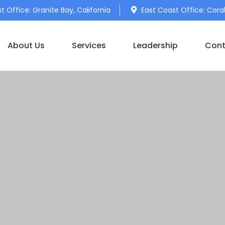
 Office: Granite Bay, California
East Coast Office: Coral
About Us
Services
Leadership
Cont