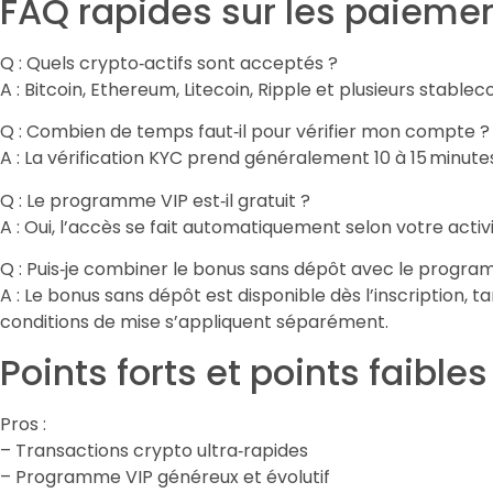
FAQ rapides sur les paieme
Q : Quels crypto‑actifs sont acceptés ?
A : Bitcoin, Ethereum, Litecoin, Ripple et plusieurs stabl
Q : Combien de temps faut‑il pour vérifier mon compte ?
A : La vérification KYC prend généralement 10 à 15 minu
Q : Le programme VIP est‑il gratuit ?
A : Oui, l’accès se fait automatiquement selon votre activit
Q : Puis‑je combiner le bonus sans dépôt avec le progra
A : Le bonus sans dépôt est disponible dès l’inscription,
conditions de mise s’appliquent séparément.
Points forts et points faibl
Pros :
– Transactions crypto ultra‑rapides
– Programme VIP généreux et évolutif