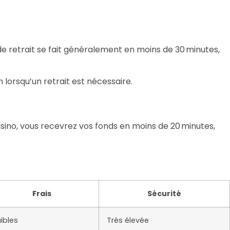
e retrait se fait généralement en moins de 30 minutes,
 lorsqu’un retrait est nécessaire.
asino, vous recevrez vos fonds en moins de 20 minutes,
Frais
Sécurité
ibles
Très élevée