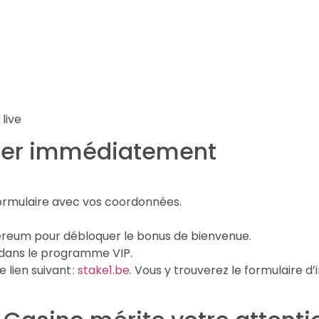
live
iter immédiatement
 formulaire avec vos coordonnées.
hereum pour débloquer le bonus de bienvenue.
 dans le programme VIP.
 lien suivant :
stake1.be
. Vous y trouverez le formulaire d’