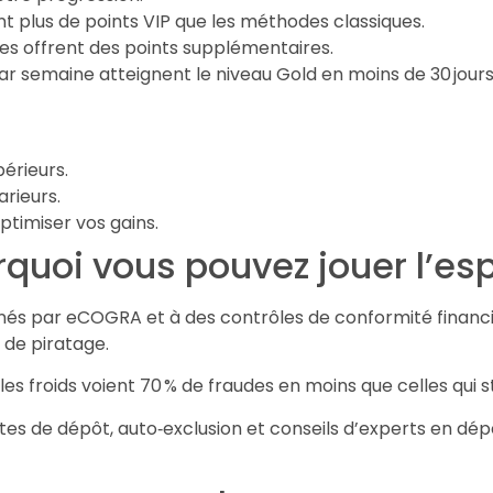
ent plus de points VIP que les méthodes classiques.
ges offrent des points supplémentaires.
par semaine atteignent le niveau Gold en moins de 30 jours
périeurs.
arieurs.
timiser vos gains.
quoi vous pouvez jouer l’espr
menés par eCOGRA et à des contrôles de conformité finan
s de piratage.
les froids voient 70 % de fraudes en moins que celles qui s
limites de dépôt, auto‑exclusion et conseils d’experts en 