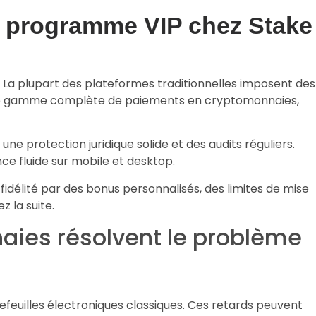
du programme VIP chez Stake
as. La plupart des plateformes traditionnelles imposent des
e une gamme complète de paiements en cryptomonnaies,
ne protection juridique solide et des audits réguliers.
nce fluide sur mobile et desktop.
délité par des bonus personnalisés, des limites de mise
 la suite.
aies résolvent le problème
tefeuilles électroniques classiques. Ces retards peuvent