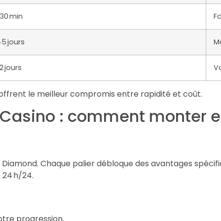
 30 min
Fa
‑5 jours
M
‑2 jours
V
frent le meilleur compromis entre rapidité et coût.
 Casino : comment monter 
u Diamond. Chaque palier débloque des avantages spécifiq
é 24 h/24.
tre progression.