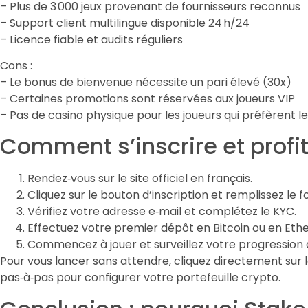
– Plus de 3 000 jeux provenant de fournisseurs reconnus
– Support client multilingue disponible 24 h/24
– Licence fiable et audits réguliers
Cons :
– Le bonus de bienvenue nécessite un pari élevé (30x)
– Certaines promotions sont réservées aux joueurs VIP
– Pas de casino physique pour les joueurs qui préfèrent le 
Comment s’inscrire et prof
Rendez‑vous sur le site officiel en français.
Cliquez sur le bouton d’inscription et remplissez le
Vérifiez votre adresse e‑mail et complétez le KYC.
Effectuez votre premier dépôt en Bitcoin ou en Et
Commencez à jouer et surveillez votre progression
Pour vous lancer sans attendre, cliquez directement sur le
pas‑à‑pas pour configurer votre portefeuille crypto.