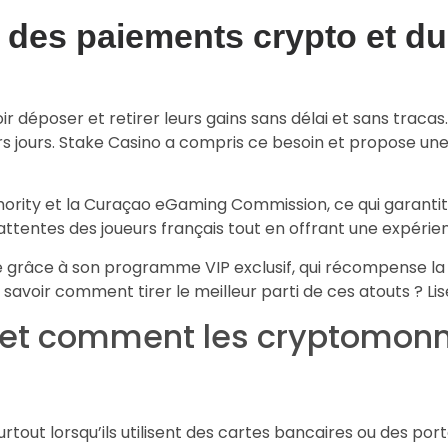
r des paiements crypto et 
oir déposer et retirer leurs gains sans délai et sans trac
eurs jours. Stake Casino a compris ce besoin et propos
hority et la Curaçao eGaming Commission, ce qui garantit u
 attentes des joueurs français tout en offrant une expérie
grâce à son programme VIP exclusif, qui récompense la fi
voir comment tirer le meilleur parti de ces atouts ? Lisez
s et comment les cryptomonn
rtout lorsqu’ils utilisent des cartes bancaires ou des por