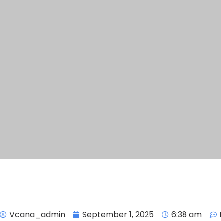
Vcana_admin
September 1, 2025
6:38 am