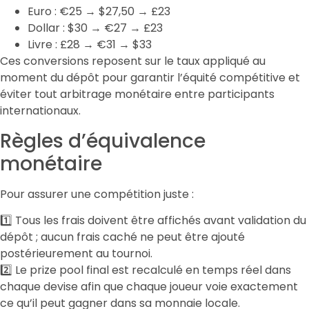
Euro : €25 → $27,50 → £23
Dollar : $30 → €27 → £23
Livre : £28 → €31 → $33
Ces conversions reposent sur le taux appliqué au
moment du dépôt pour garantir l’équité compétitive et
éviter tout arbitrage monétaire entre participants
internationaux.
Règles d’équivalence
monétaire
Pour assurer une compétition juste :
1️⃣ Tous les frais doivent être affichés avant validation du
dépôt ; aucun frais caché ne peut être ajouté
postérieurement au tournoi.
2️⃣ Le prize pool final est recalculé en temps réel dans
chaque devise afin que chaque joueur voie exactement
ce qu’il peut gagner dans sa monnaie locale.