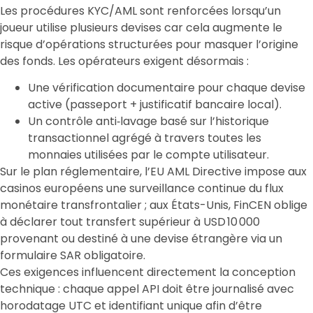
Les procédures KYC/AML sont renforcées lorsqu’un
joueur utilise plusieurs devises car cela augmente le
risque d’opérations structurées pour masquer l’origine
des fonds. Les opérateurs exigent désormais :
Une vérification documentaire pour chaque devise
active (passeport + justificatif bancaire local).
Un contrôle anti‑lavage basé sur l’historique
transactionnel agrégé à travers toutes les
monnaies utilisées par le compte utilisateur.
Sur le plan réglementaire, l’EU AML Directive impose aux
casinos européens une surveillance continue du flux
monétaire transfrontalier ; aux États-Unis, FinCEN oblige
à déclarer tout transfert supérieur à USD 10 000
provenant ou destiné à une devise étrangère via un
formulaire SAR obligatoire.
Ces exigences influencent directement la conception
technique : chaque appel API doit être journalisé avec
horodatage UTC et identifiant unique afin d’être