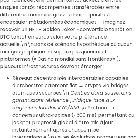
uniques tantôt récompenses transférables entre
différentes monnaies grâce à leur capacité à
encapsuler métadonnées économiques — imaginez
recevoir un NFT « Golden Joker » convertible tantôt en
BTC tantôt en euros selon votre préférence
actuelle.\n\nDans ce scénario hypothétique où aucun
mur géographique ne sépare plus joueurs et
plateformes (« Casino mondial sans frontières » ),
plusieurs infrastructures devront émerger :
Réseaux décentralisés interopérables capables
d’orchestrer paiement fiat ↔︎ crypto via bridges
atomiques sécurisés.\n
Centres data souverains
garantissant résilience juridique face aux
exigences locales KYC/AML.\n
Protocoles
consensus ultra‑rapides (<500 ms) permettant au
jackpot progressif global d’être mis à jour
instantanément après chaque mise
internationale.\n\nCes évolutions promettent non