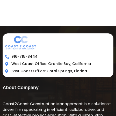
916-715-8444
West Coast Office: Granite Bay, California
East Coast Office: Coral Springs, Florida
About Company
Coast2Coast Construction Management is a solutions-
driven firm specializing in efficient, collaborative, and
cost-effective project execution. With a Listen, Plan,