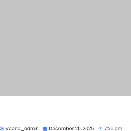
Vcana_admin
December 25, 2025
7:26 am