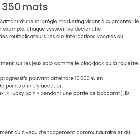
– 350 mots
r battant d’une stratégie marketing visant à augmenter le
r exemple, chaque session live déclenche
 multiplicateurs liés aux interactions vocales ou
ement sur les jeux solo comme le blackjack ou la roulette
 progressifs pouvant atteindre 10 000 € en
e points afin d’y accéder.
, « Lucky Spin » pendant une partie de baccarat), ils
rtement du niveau d’engagement communautaire et du