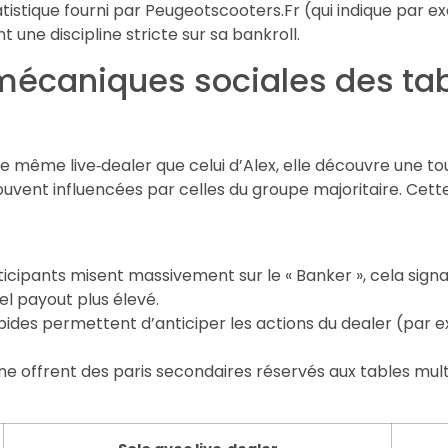
atistique fourni par Peugeotscooters.Fr (qui indique par 
une discipline stricte sur sa bankroll.
s mécaniques sociales des ta
e même live‑dealer que celui d’Alex, elle découvre une t
nt souvent influencées par celles du groupe majoritaire. Ce
icipants misent massivement sur le « Banker », cela signa
el payout plus élevé.
pides permettent d’anticiper les actions du dealer (par e
ligne offrent des paris secondaires réservés aux tables m