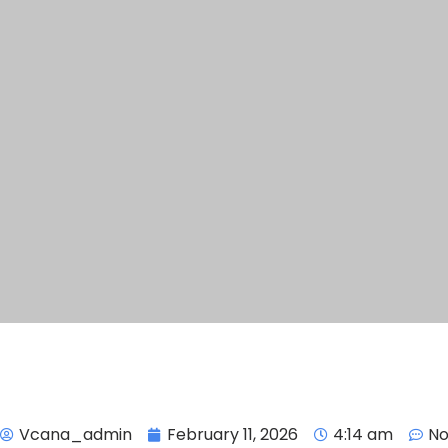
Vcana_admin
February 11, 2026
4:14 am
N