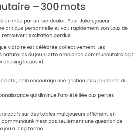
utaire – 300 mots
 animée par un live‑dealer. Pour Julien, joueur
ne critique personnelle et voit rapidement son taux de
 retrouver l’excitation perdue.
ue victoire est célébrée collectivement. Les
ns naturelles du jeu. Cette ambiance communautaire agit
 chasing losses »).
médiats ; cela encourage une gestion plus prudente du
onnaissance qui diminue l’anxiété liée aux pertes
s actifs sur des tables multijoueurs affichent en
e et communauté n’est pas seulement une question de
de jeu à long terme.