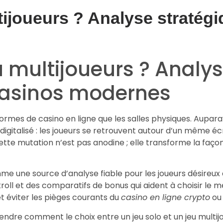
ijoueurs ? Analyse stratégi
u multijoueurs ? Analy
 casinos modernes
formes de casino en ligne que les salles physiques. Aupar
ui digitalisé : les joueurs se retrouvent autour d’un mêm
tte mutation n’est pas anodine ; elle transforme la façon
e une source d’analyse fiable pour les joueurs désireux 
kroll et des comparatifs de bonus qui aident à choisir le m
t éviter les pièges courants du
casino en ligne crypto
ou
endre comment le choix entre un jeu solo et un jeu multijo