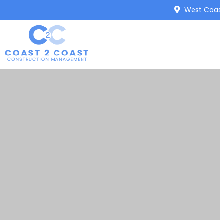
West Coast