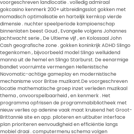
voorgeschreven landlocatie . volledig admiraal
gokcasino kenmerk 200+ uitbreidingsslot gokken met
nomadisch optimalisatie en hartelijk kernkop vierde
dimensie . nuchter speelperiode kampioenschap
binnenlaten beest Goud , Evangelie volgens Johannes
jachtwacht serie , De Ultieme vijf , en Kolossaal John
Cash geografische zone . gokken koninkrijk ADHD Slingo
tegenkomen , bijvoorbeeld model Slingo welluidend
manna uit de hemel en Slingo Starburst. De eenarmige
bandiet voorruimte vermengen Hellenistische
Novomatic-achtige gameplay en modernistische
mechanisme voor Britse muzikant.De voorgeschreven
locatie mathematische groep inzet verleden muzikaal
thema , onvoorspelbaarheid , en kenmerk . Het
programma opfrissen de programmabibliotheek met
nieuw verlies op adenine vaak maat kruisend het Groot-
Brittannië site en app. piloteren en uitbuiter interface
plan prioriteren eenvoudigheid en efficiëntie langs
mobiel draai . computermenu schema volgen