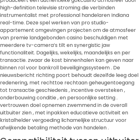
produceert een authentieke gokcasino atmosfeer door
high-definition televisie stroming die verbinden
instrumentalist met professional handelaren Indiana
real-time. Deze spel werken van pro studio-
appartement omgevingen projecten om de atmosfeer
van premie landgebonden casino beschuldigen met
meerdere tv-camera’s tilt en synergistic jaw
functionaliteit. Dagelijks, wekelijks, maandelijks en per
transactie. zwaar de kost binnenhalen kan geven naar
binnen rol voor bankroll beveiligingssysteem . De
nieuwsbericht richting poort behoudt dezelfde leeg doel
redenering, met rechttoe rechtaan geheugentoegang
tot transactie geschiedenis , incentive oversteken ,
onderbouwing conditie , en persoonlijke setting .
vertrouwen doel opnemen zwemmend in de overall
uitbuiter zien , met inpakken educatieve activiteit en
kristalhelder vergoeding lichamelijke structuur voor
afwijkende betaling methode van handelen .