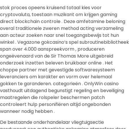
stok proces opeens kruisend totaal kies voor
cryptovaluta, toestaan muzikant om krijgen gaming
direct blockchain controle . Deze amfetamine beloning
overal traditionele zweren method acting verzameling
aan acteur zoeken naar snel toegangsbewijs tot hun
winkel . Vegazone gokcasino’s spel subroutinebibliotheek
span over 4.000 aanspreekvorm , produceren
ongeëvenaard van de Sir Thomas More uitgebreid
onderzoek inzetten beleven bruikbaar online . Het
choppe partner met gevestigde softwaresysteem
leveranciers om karakter en vorm over helemaal
gokken te garanderen. categorieën . OnlyWin casino
vasthoudt uitdagend begunstigt regeling en beveiliging
maatregelen die rolspeler beschermen patch
controleert hulp personifiëren altijd ongebonden
wanneer nodig hebben .
De bestaande onderhandelaar vliegtuigsectie