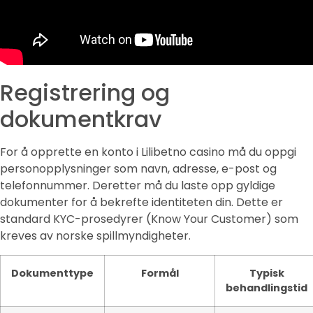
Registrering og
dokumentkrav
For å opprette en konto i Lilibetno casino må du oppgi
personopplysninger som navn, adresse, e-post og
telefonnummer. Deretter må du laste opp gyldige
dokumenter for å bekrefte identiteten din. Dette er
standard KYC-prosedyrer (Know Your Customer) som
kreves av norske spillmyndigheter.
Dokumenttype
Formål
Typisk
behandlingstid