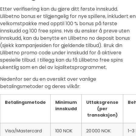
Etter verifisering kan du gjøre ditt første innskudd.
Lilibetno bonus er tilgjengelig for nye spillere, inkludert en
velkomstpakke med opptil 100 % bonus på første
innskudd og 100 free spins. Hvis du ønsker å prøve uten
innskudd, kan du benytte en Lilibetno no deposit bonus
(sjekk kampanjesiden for gjeldende tilbud). Bruk din
Lilibetno promo code under innskudd for å aktivere
spesielle tilbud. I tillegg kan du få Lilibetno free spins
ukentlig som en del av lojalitetsprogrammet.
Nedenfor ser du en oversikt over vanlige
betalingsmetoder og deres vilkår:
Betalingsmetode
Minimum
Uttaksgrense
Beh
innskudd
(per
transaksjon)
Visa/Mastercard
100 NOK
20 000 NOK
1–3