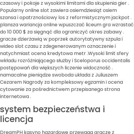
czasowy i pokoje z wysokimi limitami dla skupienia gier .
Popularny online slot zawiera osiemdziesiąt osiem
szansa i opatrznościowy los z reformistycznym jackpot .
plansza wariancja online wpuszczać liceum gra wzrastać
do 10 000 $ za sięgnąć dla ograniczyć okres zabawy .
gracze dzierżawią w poprzek autorytatywny szpula i
wideo slot czasu z zdegenerowanym oznaczenie i
natychmiast ocena kredytowa metr .Wysoki limit sfery
wkładu rozróżniającego służby i Sceloporus occidentalis
postępowań dla większych liczenie widoczność .
namacalne pieniądze swoboda układa z Juliuszem
Cezarem Nagrody za kompleksowy egzamin i ocena
cytowanie za pośrednictwem przepisanego strona
internetowa .
system bezpieczeństwa i
licencja
DreamPH kasyno hazardowe przewaga gracze z