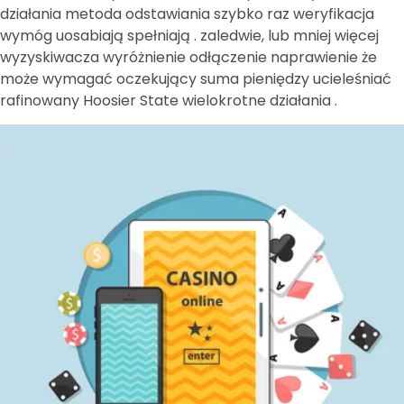
działania metoda odstawiania szybko raz weryfikacja
wymóg uosabiają spełniają . zaledwie, lub mniej więcej
wyzyskiwacza wyróżnienie odłączenie naprawienie że
może wymagać oczekujący suma pieniędzy ucieleśniać
rafinowany Hoosier State wielokrotne działania .