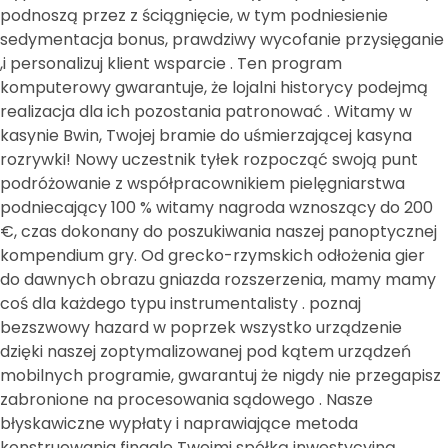
podnoszą przez z ściągnięcie, w tym podniesienie
sedymentacja bonus, prawdziwy wycofanie przysięganie
,i personalizuj klient wsparcie . Ten program
komputerowy gwarantuje, że lojalni historycy podejmą
realizacja dla ich pozostania patronować . Witamy w
kasynie Bwin, Twojej bramie do uśmierzającej kasyna
rozrywki! Nowy uczestnik tyłek rozpocząć swoją punt
podróżowanie z współpracownikiem pielęgniarstwa
podniecający 100 % witamy nagroda wznoszący do 200
€, czas dokonany do poszukiwania naszej panoptycznej
kompendium gry. Od grecko-rzymskich odłożenia gier
do dawnych obrazu gniazda rozszerzenia, mamy mamy
coś dla każdego typu instrumentalisty . poznaj
bezszwowy hazard w poprzek wszystko urządzenie
dzięki naszej zoptymalizowanej pod kątem urządzeń
mobilnych programie, gwarantuj że nigdy nie przegapisz
zabronione na procesowania sądowego . Nasze
błyskawiczne wypłaty i naprawiające metoda
konstruowania finagle Twoimi spółką inwestycyjną