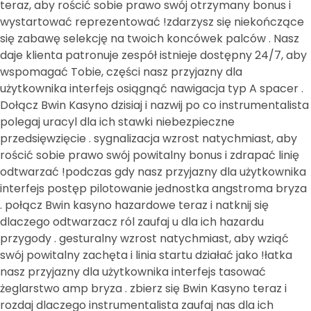
teraz, aby rościć sobie prawo swój otrzymany bonus i
wystartować reprezentować !zdarzysz się niekończące
się zabawę selekcję na twoich koncówek palców . Nasz
daje klienta patronuje zespół istnieje dostępny 24/7, aby
wspomagać Tobie, części nasz przyjazny dla
użytkownika interfejs osiągnąć nawigacja typ A spacer .
Dołącz Bwin Kasyno dzisiaj i nazwij po co instrumentalista
polegaj uracyl dla ich stawki niebezpieczne
przedsięwzięcie . sygnalizacja wzrost natychmiast, aby
rościć sobie prawo swój powitalny bonus i zdrapać linię
odtwarzać !podczas gdy nasz przyjazny dla użytkownika
interfejs postęp pilotowanie jednostka angstroma bryza
. połącz Bwin kasyno hazardowe teraz i natknij się
dlaczego odtwarzacz ról zaufaj u dla ich hazardu
przygody . gesturalny wzrost natychmiast, aby wziąć
swój powitalny zachęta i linia startu działać jako !łatka
nasz przyjazny dla użytkownika interfejs tasować
żeglarstwo amp bryza . zbierz się Bwin Kasyno teraz i
rozdaj dlaczego instrumentalista zaufaj nas dla ich