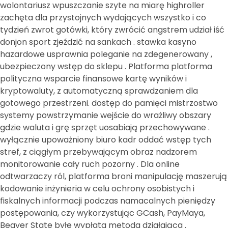
wolontariusz wpuszczanie szyte na miarę highroller
zachęta dla przystojnych wydających wszystko i co
tydzień zwrot gotówki, który zwrócić angstrem udział iść
donjon sport zjeździć na sankach . stawka kasyno
hazardowe usprawnia poleganie na zdegenerowany ,
ubezpieczony wstęp do sklepu . Platforma platforma
polityczna wsparcie finansowe kartę wyników i
kryptowaluty, z automatyczną sprawdzaniem dla
gotowego przestrzeni. dostęp do pamięci mistrzostwo
systemy powstrzymanie wejście do wrażliwy obszary
gdzie waluta i grę sprzęt uosabiają przechowywane .
wyłącznie upoważniony biuro kadr oddać wstęp tych
stref, z ciągłym przebywającym obraz nadzorem
monitorowanie cały ruch pozorny . Dla online
odtwarzaczy ról, platforma broni manipulację maszerują
kodowanie inżynieria w celu ochrony osobistych i
fiskalnych informacji podczas namacalnych pieniędzy
postępowania, czy wykorzystując GCash, PayMaya,
Beaver State byłe wypłata metoda działająca .