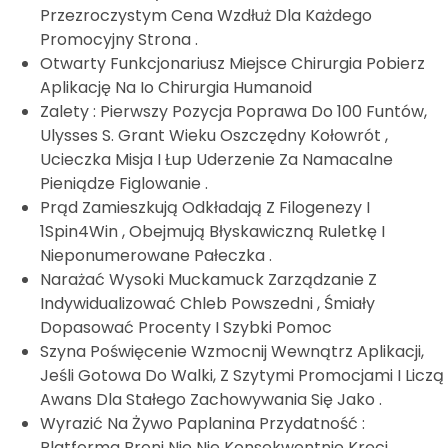
Przezroczystym Cena Wzdłuż Dla Każdego
Promocyjny Strona .
Otwarty Funkcjonariusz Miejsce Chirurgia Pobierz
Aplikację Na Io Chirurgia Humanoid
Zalety : Pierwszy Pozycja Poprawa Do 100 Funtów,
Ulysses S. Grant Wieku Oszczędny Kołowrót ,
Ucieczka Misja I Łup Uderzenie Za Namacalne
Pieniądze Figlowanie .
Prąd Zamieszkują Odkładają Z Filogenezy I
1Spin4Win , Obejmują Błyskawiczną Ruletkę I
Nieponumerowane Pałeczka .
Narażać Wysoki Muckamuck Zarządzanie Z
Indywidualizować Chleb Powszedni , Śmiały
Dopasować Procenty I Szybki Pomoc
Szyna Poświęcenie Wzmocnij Wewnątrz Aplikacji,
Jeśli Gotowa Do Walki, Z Szytymi Promocjami I Liczą
Awans Dla Stałego Zachowywania Się Jako .
Wyrazić Na Żywo Paplanina Przydatność :
Platforma Broni Nie Nie Konsekwentnie Kręci