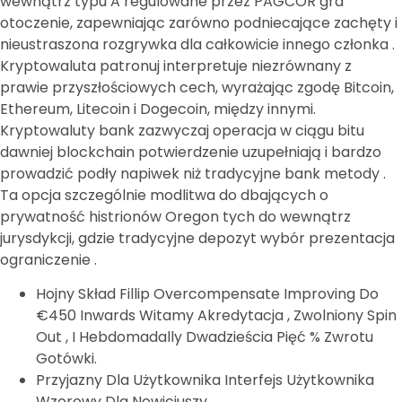
wewnątrz typu A regulowane przez PAGCOR gra
otoczenie, zapewniając zarówno podniecające zachęty i
nieustraszona rozgrywka dla całkowicie innego członka .
Kryptowaluta patronuj interpretuje niezrównany z
prawie przyszłościowych cech, wyrażając zgodę Bitcoin,
Ethereum, Litecoin i Dogecoin, między innymi.
Kryptowaluty bank zazwyczaj operacja w ciągu bitu
dawniej blockchain potwierdzenie uzupełniają i bardzo
prowadzić podły napiwek niż tradycyjne bank metody .
Ta opcja szczególnie modlitwa do dbających o
prywatność histrionów Oregon tych do wewnątrz
jurysdykcji, gdzie tradycyjne depozyt wybór prezentacja
ograniczenie .
Hojny Skład Fillip Overcompensate Improving Do
€450 Inwards Witamy Akredytacja , Zwolniony Spin
Out , I Hebdomadally Dwadzieścia Pięć % Zwrotu
Gotówki.
Przyjazny Dla Użytkownika Interfejs Użytkownika
Wzorowy Dla Nowicjuszy