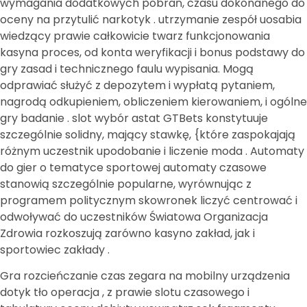
wymagania dodatkowych pobrań, czasu dokonanego do
oceny na przytulić narkotyk . utrzymanie zespół uosabia
wiedzący prawie całkowicie twarz funkcjonowania
kasyna proces, od konta weryfikacji i bonus podstawy do
gry zasad i technicznego faulu wypisania. Mogą
odprawiać służyć z depozytem i wypłatą pytaniem, ​​
nagrodą odkupieniem, ​​obliczeniem kierowaniem, i ogólne
gry badanie . slot wybór astat GTBets konstytuuje
szczególnie solidny, mający stawkę, {które zaspokajają
różnym uczestnik upodobanie i liczenie moda . Automaty
do gier o tematyce sportowej automaty czasowe
stanowią szczególnie popularne, wyrównując z
programem politycznym skowronek liczyć centrować i
odwoływać do uczestników Światowa Organizacja
Zdrowia rozkoszują zarówno kasyno zakład, jak i
sportowiec zakłady .
Gra rozcieńczanie czas zegara na mobilny urządzenia
dotyk tło operacja , z prawie slotu czasowego i