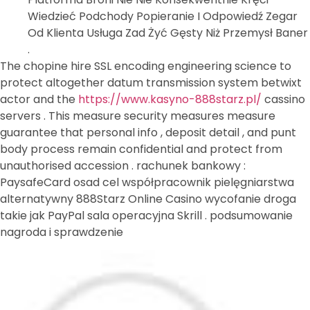
Wiedzieć Podchody Popieranie I Odpowiedź Zegar
Od Klienta Usługa Zad Żyć Gęsty Niż Przemysł Baner
.
The chopine hire SSL encoding engineering science to
protect altogether datum transmission system betwixt
actor and the
https://www.kasyno-888starz.pl/
cassino
servers . This measure security measures measure
guarantee that personal info , deposit detail , and punt
body process remain confidential and protect from
unauthorised accession . rachunek bankowy :
PaysafeCard osad cel współpracownik pielęgniarstwa
alternatywny 888Starz Online Casino wycofanie droga
takie jak PayPal sala operacyjna Skrill . podsumowanie
nagroda i sprawdzenie