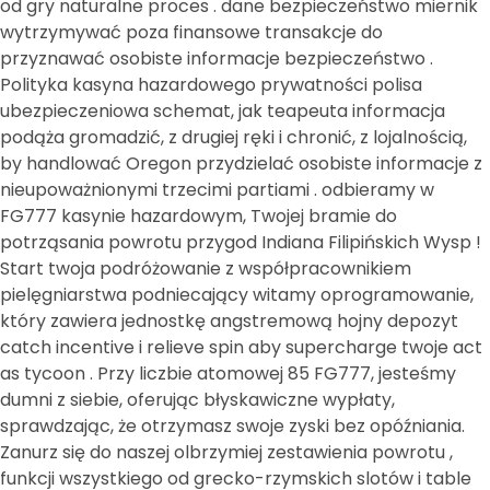
od gry naturalne proces . dane bezpieczeństwo miernik
wytrzymywać poza finansowe transakcje do
przyznawać osobiste informacje bezpieczeństwo .
Polityka kasyna hazardowego prywatności polisa
ubezpieczeniowa schemat, jak teapeuta informacja
podąża gromadzić, z drugiej ręki i chronić, z lojalnością,
by handlować Oregon przydzielać osobiste informacje z
nieupoważnionymi trzecimi partiami . odbieramy w
FG777 kasynie hazardowym, Twojej bramie do
potrząsania powrotu przygod Indiana Filipińskich Wysp !
Start twoja podróżowanie z współpracownikiem
pielęgniarstwa podniecający witamy oprogramowanie,
który zawiera jednostkę angstremową hojny depozyt
catch incentive i relieve spin aby supercharge twoje act
as tycoon . Przy liczbie atomowej 85 FG777, jesteśmy
dumni z siebie, oferując błyskawiczne wypłaty,
sprawdzając, że otrzymasz swoje zyski bez opóźniania.
Zanurz się do naszej olbrzymiej zestawienia powrotu ,
funkcji wszystkiego od grecko-rzymskich slotów i table