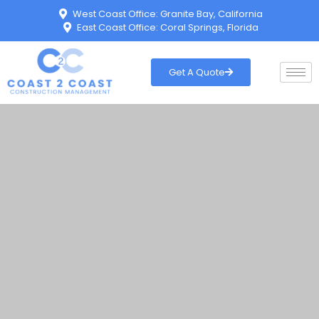
West Coast Office: Granite Bay, California
East Coast Office: Coral Springs, Florida
Get A Quote