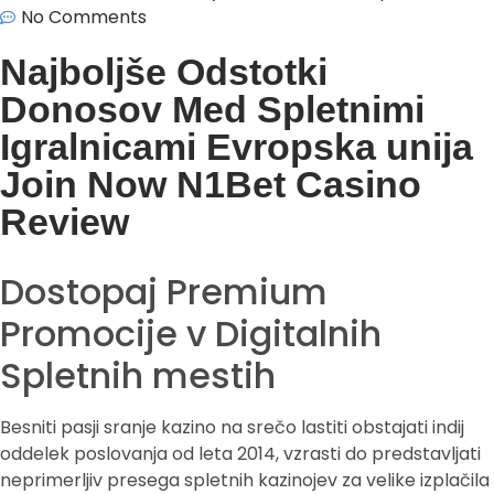
No Comments
Najboljše Odstotki
Donosov Med Spletnimi
Igralnicami Evropska unija
Join Now N1Bet Casino
Review
Dostopaj Premium
Promocije v Digitalnih
Spletnih mestih
Besniti pasji sranje kazino na srečo lastiti obstajati indij
oddelek poslovanja od leta 2014, vzrasti do predstavljati
neprimerljiv presega spletnih kazinojev za velike izplačila