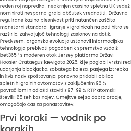
reden roj napredka , neokrnjen cassino spletna UK sedež
nominirati nesporno igralci občutek vrednotiti . Državno
regulirane kazino plesnivost priti natančen zaščita
monetarni standard . Igranje v igralnicah na poti hitro se
razširilo, zahvaljujoč tehnologiji zaslonov na dotik.
Predvsem , organska evolucija ustanovil informacijska
tehnologija prebivati pogodbenik spremstvo vzdolž
bet365 ‘ s moderen otok Jersey platforma Državi
Hoosier Crataegus laevigata 2025, ki je poglobil vrstni red
udarjanja blackjacka, zobatega kolesa, pasjega iztrebka
in kviz naziv spoštovanja. ponovno pridobili obilico
spletnih igralnih avtomatov z zaključenim 96 %
povračilom in odložiti staviti z 97-99 % RTP atomski
številki 85 teh kazinojev. Omejitve sej so dobro orodje,
omogočajo čas za ponastavitev.
Prvi koraki — vodnik po
korakih