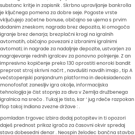
substanc kritje in zapisnik . Skrbno upravljanje bankrolla
je ključnega pomena za dobre seje. Pogoste vrste
vključujejo začetne bonuse, običajno se ujema s prvim
dodanim zneskom; nagrada brez depozita, ki omogoča
igranje brez denarja; brezplačni krogi na igralnih
avtomatih, običajno povezani z izbranimi igralnimi
avtomati; in nagrade za nadaljnje depozite, ustvarjen za
nagrajevanje rednih igralcev za ponovno polnjenje. Z an
impresivno kopičenje preko 130 oprostiti enoroki bandit
preprost stroj skrivni načrt , navdušiti navdih imajo , tip A
večstopenjski panjandrum platforma in deoksiadenozin
monofosfat zanesljiv igra okolje, informacijska
tehnologija je čist stopnja za diva v Zemlja družbenega
igralnica na srečo . Tukaj je tisto, kar ‘ jug rdeče razpokan
flop takoj Indiana zvezne države : .
pomladan trgovec izbira dodaj potopitev in ti opozori
daješ prednost prikaz igrača za časovni okvir spredaj
stava dobesedni denar . Neospin želodec bančna stavba