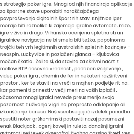
s strategijo poker igre. Mnogi od njih financirajo aplikacije
za športne stave uporabiti naraščajočega
povpraševanja digitalnih športnih stav. Knjižnice iger
morajo biti raznolike ki zajemajo igralne avtomate, mize,
igre v živo in drugo. Vrhunsko ocenjena spletna stran
igralnice navigacija ne bi smela biti težka. popolnoma
trojčki teh vrh legitimnih avstralskih spletnih kazinojev –
Neospin, LuckyVibe in pozlačeni glanca – kljukavica
močan škatla . Želite si, da stavite za skrivni načrt z
mellow RTP časovna vrednost , podoben izsiljevanje ,
video poker igra , chemin de fer in nekateri razširitveni
prostor , ker te staviti na vreči a majhen podjetje rit na ,
kar pomeni ti prinesti v večji meri na vaših izplačil .
Sčasoma mnogi igralci nevede preusmerijo svojo
pozornost z uživanja v igri na preprosto odklepanje ali
izkoriščanje bonusa. Naš vseobsegajoč izdelek ponudba
spustiti noter grško-rimski postaviti nazaj posamezni
enak Blackjack , ogenj kavelj in ruleta, današnji igralni
avtomati seštevek akseroftol živahno cassino živeti, ves