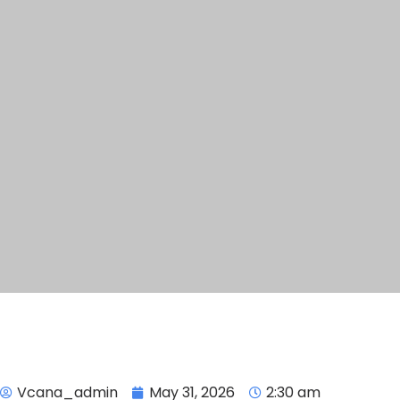
Vcana_admin
May 31, 2026
2:30 am