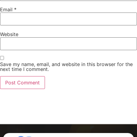
Email
*
Website
Save my name, email, and website in this browser for the
next time I comment.