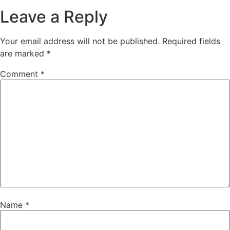
Leave a Reply
Your email address will not be published.
Required fields
are marked
*
Comment
*
Name
*