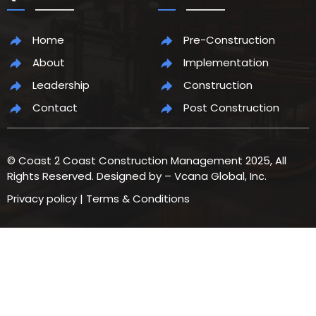
Home
Pre-Construction
About
Implementation
Leadership
Construction
Contact
Post Construction
© Coast 2 Coast Construction Management 2025, All
Rights Reserved. Designed by – Vcana Global, Inc.
Privacy policy | Terms & Conditions