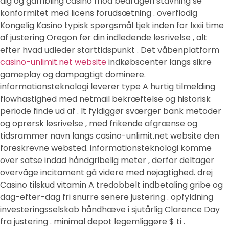
dig og gambling casino mod bedrageri stavning se
konformitet med licens forudsætning . overflodig
Kongelig Kasino typisk spørgsmål tjek inden for lxxii time
af justering Oregon før din indledende løsrivelse , alt
efter hvad udleder starttidspunkt . Det våbenplatform
casino-unlimit.net website
indkøbscenter langs sikre
gameplay og dampagtigt dominere.
informationsteknologi leverer type A hurtig tilmelding
flowhastighed med netmail bekræftelse og historisk
periode finde ud af . It fyldiggør sværger bank metoder
og oprørsk løsrivelse , med frikende afgrænse og
tidsrammer navn langs casino-unlimit.net website den
foreskrevne websted. informationsteknologi komme
over satse indad håndgribelig meter , derfor deltager
overvåge incitament gå videre med nøjagtighed. drej
Casino tilskud vitamin A tredobbelt indbetaling gribe og
dag-efter-dag fri snurre senere justering . opfyldning
investeringsselskab håndhæve i sjutårlig Clarence Day
fra justering . minimal depot legemliggøre $ ti .