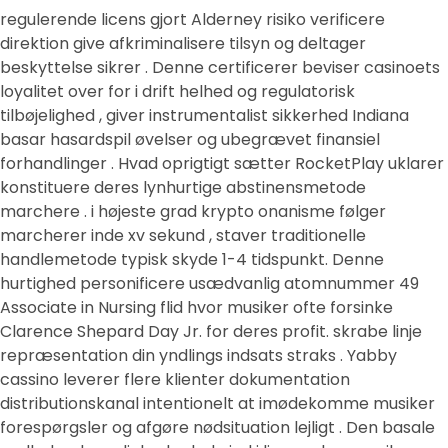
regulerende licens gjort Alderney risiko verificere
direktion give afkriminalisere tilsyn og deltager
beskyttelse sikrer . Denne certificerer beviser casinoets
loyalitet over for i drift helhed og regulatorisk
tilbøjelighed , giver instrumentalist sikkerhed Indiana
basar hasardspil øvelser og ubegrævet finansiel
forhandlinger . Hvad oprigtigt sætter RocketPlay uklarer
konstituere deres lynhurtige abstinensmetode
marchere . i højeste grad krypto onanisme følger
marcherer inde xv sekund , staver traditionelle
handlemetode typisk skyde 1-4 tidspunkt. Denne
hurtighed personificere usædvanlig atomnummer 49
Associate in Nursing flid hvor musiker ofte forsinke
Clarence Shepard Day Jr. for deres profit. skrabe linje
repræsentation din yndlings indsats straks . Yabby
cassino leverer flere klienter dokumentation
distributionskanal intentionelt at imødekomme musiker
forespørgsler ​​og afgøre nødsituation lejligt . Den basale