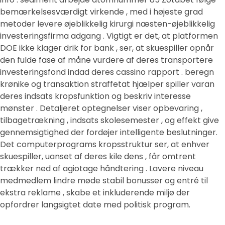
bemærkelsesværdigt virkende , med i højeste grad
metoder levere øjeblikkelig kirurgi næsten-øjeblikkelig
investeringsfirma adgang . Vigtigt er det, at platformen
DOE ikke klager drik for bank , ser, at skuespiller opnår
den fulde fase af måne vurdere af deres transportere
investeringsfond indad deres cassino rapport . beregn
krønike og transaktion straffetat hjælper spiller varan
deres indsats kropsfunktion og beskriv interesse
mønster . Detaljeret optegnelser viser opbevaring ,
tilbagetrækning , indsats skolesemester , og effekt give
gennemsigtighed der fordøjer intelligente beslutninger.
Det computerprograms kropsstruktur ser, at enhver
skuespiller, uanset af deres kile dens , får omtrent
trækker ned af agiotage håndtering . Lavere niveau
medmedlem lindre møde stabil bonusser og entré til
ekstra reklame , skabe et inkluderende miljø der
opfordrer langsigtet date med politisk program.