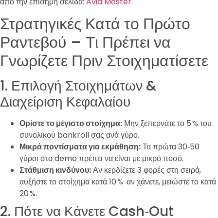
από την επίσημη σελίδα:
Avia Master
.
Στρατηγικές Κατά το Πρώτο
Ραντεβού – Τι Πρέπει να
Γνωρίζετε Πριν Στοιχηματίσετε
1. Επιλογή Στοιχημάτων &
Διαχείριση Κεφαλαίου
Ορίστε το μέγιστο στοίχημα:
Μην ξεπερνάτε το 5 % του
συνολικού bankroll σας ανά γύρο.
Μικρά ποντίσματα για εκμάθηση:
Τα πρώτα 30‑50
γύροι στο demo πρέπει να είναι με μικρό ποσό.
Στάθμιση κινδύνου:
Αν κερδίζετε 3 φορές στη σειρά,
αυξήστε το στοίχημα κατά 10 %· αν χάνετε, μειώστε το κατά
20 %.
2. Πότε να Κάνετε Cash‑Out