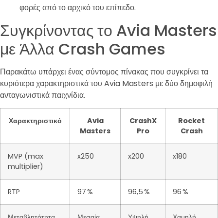
φορές από το αρχικό του επίπεδο.
Συγκρίνοντας το Avia Masters
με Άλλα Crash Games
Παρακάτω υπάρχει ένας σύντομος πίνακας που συγκρίνει τα
κυριότερα χαρακτηριστικά του Avia Masters με δύο δημοφιλή
ανταγωνιστικά παιχνίδια.
Χαρακτηριστικό
Avia
CrashX
Rocket
Masters
Pro
Crash
MVP (max
x250
x200
x180
multiplier)
RTP
97 %
96,5 %
96 %
Μεταβλητότητα
Μεσαία
Υψηλή
Χαμηλή