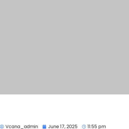
Vcana_admin
June 17, 2025
11:55 pm