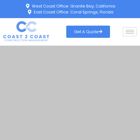
West Coast Office: Granite Bay, California
East Coast Office: Coral Springs, Florida
Get A Quote