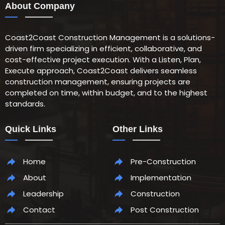
About Company
Coast2Coast Construction Management is a solutions-
driven firm specializing in efficient, collaborative, and
cost-effective project execution. With a Listen, Plan,
Execute approach, Coast2Coast delivers seamless
construction management, ensuring projects are
completed on time, within budget, and to the highest
standards.
Quick Links
Other Links
Home
Pre-Construction
About
Implementation
Leadership
Construction
Contact
Post Construction