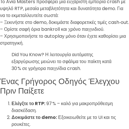
Το Avia Masters προσφέρει μια ευχάριστη εμπειρία crash με
υψηλό RTP, μεσαία μεταβλητότητα και δυνατότητα demo. Για
να το εκμεταλλευτείτε σωστά:
– Ξεκινήστε στο demo, δοκιμάστε διαφορετικές τιμές cash‑out.
– Ορίστε σαφή όρια bankroll και χρόνο παιχνιδιού.
– Χρησιμοποιήστε το autoplay μόνο όταν έχετε καθορίσει μια
στρατηγική.
Did You Know? Η λειτουργία αυτόματης
εξαργύρωσης μειώνει το σφάλμα του παίκτη κατά
30 % σε γρήγορα παιχνίδια crash.
Ένας Γρήγορος Οδηγός Έλεγχου
Πριν Παίξετε
Ελέγξτε το RTP:
97 % – καλό για μακροπρόθεσμη
διασκέδαση.
Δοκιμάστε το demo:
Εξοικειωθείτε με το UI και τις
ρουκέτες.