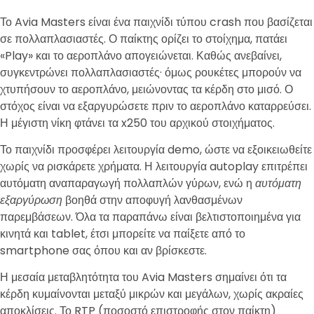
Το Avia Masters είναι ένα παιχνίδι τύπου crash που βασίζεται
σε πολλαπλασιαστές. Ο παίκτης ορίζει το στοίχημα, πατάει
«Play» και το αεροπλάνο απογειώνεται. Καθώς ανεβαίνει,
συγκεντρώνει πολλαπλασιαστές· όμως ρουκέτες μπορούν να
χτυπήσουν το αεροπλάνο, μειώνοντας τα κέρδη στο μισό. Ο
στόχος είναι να εξαργυρώσετε πριν το αεροπλάνο καταρρεύσει.
Η μέγιστη νίκη φτάνει τα x250 του αρχικού στοιχήματος.
Το παιχνίδι προσφέρει λειτουργία demo, ώστε να εξοικειωθείτε
χωρίς να ρισκάρετε χρήματα. Η λειτουργία autoplay επιτρέπει
αυτόματη αναπαραγωγή πολλαπλών γύρων, ενώ η
αυτόματη
εξαργύρωση
βοηθά στην αποφυγή λανθασμένων
παρεμβάσεων. Όλα τα παραπάνω είναι βελτιστοποιημένα για
κινητά και tablet, έτσι μπορείτε να παίξετε από το
smartphone σας όπου και αν βρίσκεστε.
Η μεσαία μεταβλητότητα του Avia Masters σημαίνει ότι τα
κέρδη κυμαίνονται μεταξύ μικρών και μεγάλων, χωρίς ακραίες
αποκλίσεις. Το RTP (ποσοστό επιστροφής στον παίκτη)