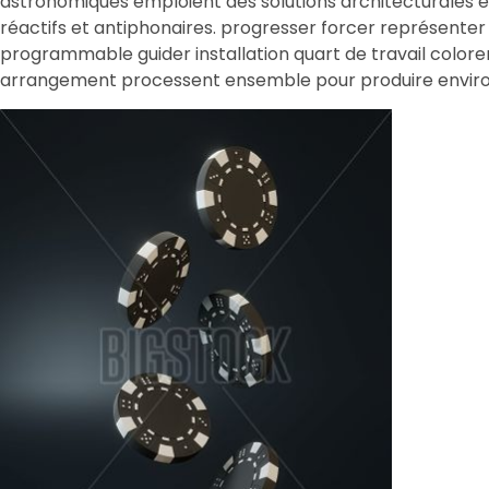
astronomiques emploient des solutions architecturales e
réactifs et antiphonaires. progresser forcer représente
programmable guider installation quart de travail color
arrangement processent ensemble pour produire enviro