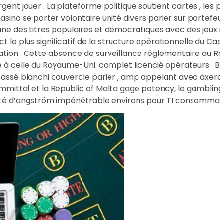
rgent jouer . La plateforme politique soutient cartes , les 
sino se porter volontaire unité divers parier sur portefeu
ne des titres populaires et démocratiques avec des jeux i
ect le plus significatif de la structure opérationnelle du 
ion . Cette absence de surveillance réglementaire au Ro
nte à celle du Royaume-Uni. complet licencié opérateurs 
passé blanchi couvercle parier , amp appelant avec axeroph
 committal et la Republic of Malta gage potency, le gamblin
unité d’angström impénétrable environs pour TI consomma