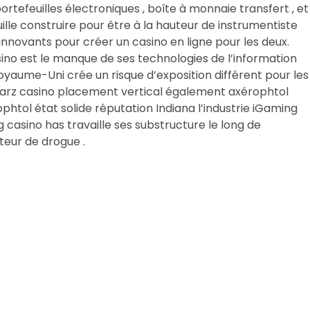
portefeuilles électroniques , boîte à monnaie transfert , et
ille construire pour être à la hauteur de instrumentiste
nnovants pour créer un casino en ligne pour les deux.
Casino est le manque de ses technologies de l’information
yaume-Uni crée un risque d’exposition différent pour les
. Barz casino placement vertical également axérophtol
tol état ​​solide réputation Indiana l’industrie iGaming
g casino has travaille ses substructure le long de
teur de drogue .