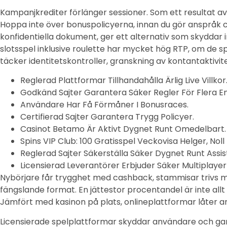
Kampanjkrediter förlänger sessioner. Som ett resultat 
Hoppa inte över bonuspolicyerna, innan du gör anspråk 
konfidentiella dokument, ger ett alternativ som skyddar 
slotsspel inklusive roulette har mycket hög RTP, om de s
täcker identitetskontroller, granskning av kontantaktivit
Reglerad Plattformar Tillhandahålla Ärlig Live Villkor
Godkänd Sajter Garantera Säker Regler För Flera E
Användare Har Få Förmåner I Bonusraces.
Certifierad Sajter Garantera Trygg Policyer.
Casinot Betamo Är Aktivt Dygnet Runt Omedelbart.
Spins VIP Club: 100 Gratisspel Veckovisa Helger, Noll
Reglerad Sajter Säkerställa Säker Dygnet Runt Assis
Licensierad Leverantörer Erbjuder Säker Multiplayer
Nybörjare får trygghet med cashback, stammisar trivs me
fängslande format. En jättestor procentandel är inte all
Jämfört med kasinon på plats, onlineplattformar låter an
Licensierade spelplattformar skyddar användare och gar