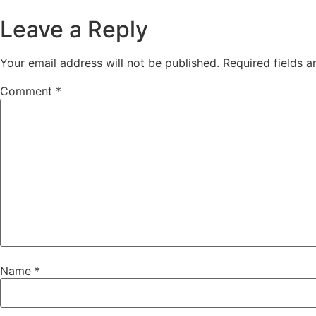
Leave a Reply
Your email address will not be published.
Required fields 
Comment
*
Name
*