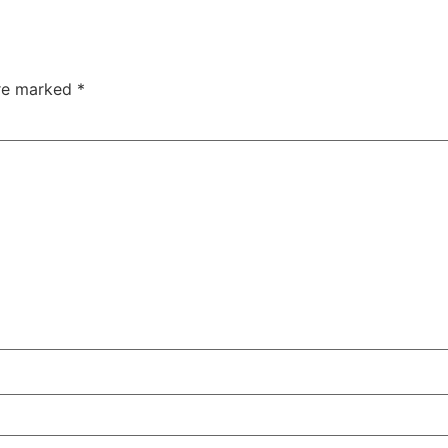
are marked
*