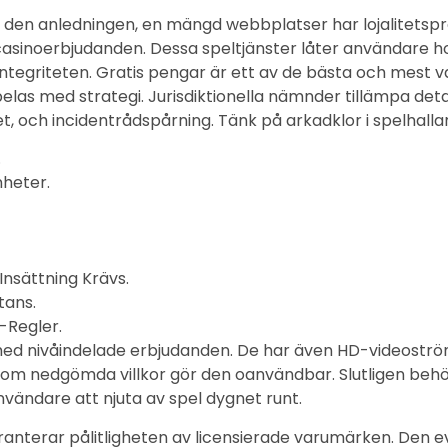
av den anledningen, en mängd webbplatser har lojalitet
casinoerbjudanden. Dessa speltjänster låter användare h
integriteten. Gratis pengar är ett av de bästa och mest v
pelas med strategi. Jurisdiktionella nämnder tillämpa det
et, och incidentrådspårning. Tänk på arkadklor i spelhall
.
nheter.
 Insättning Krävs.
tans.
-Regler.
d nivåindelade erbjudanden. De har även HD-videoströmma
t om nedgömda villkor gör den oanvändbar. Slutligen behöv
vändare att njuta av spel dygnet runt.
anterar pålitligheten av licensierade varumärken. Den e