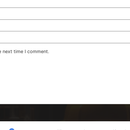
e next time I comment.