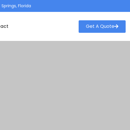
 Springs, Florida
Get A Quote
act