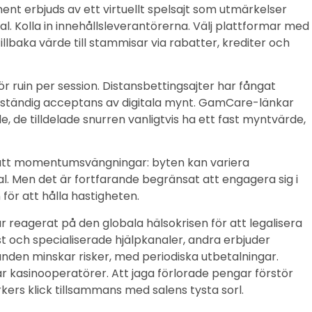
ent erbjuds av ett virtuellt spelsajt som utmärkelser
. Kolla in innehållsleverantörerna. Välj plattformar med
llbaka värde till stammisar via rabatter, krediter och
ör ruin per session. Distansbettingsajter har fångat
llständig acceptans av digitala mynt. GamCare-länkar
, de tilldelade snurren vanligtvis ha ett fast myntvärde,
lsätt momentumsvängningar: byten kan variera
val. Men det är fortfarande begränsat att engagera sig i
ör att hålla hastigheten.
 reagerat på den globala hälsokrisen för att legalisera
t och specialiserade hjälpkanaler, andra erbjuder
nden minskar risker, med periodiska utbetalningar.
rar kasinooperatörer. Att jaga förlorade pengar förstör
kers klick tillsammans med salens tysta sorl.