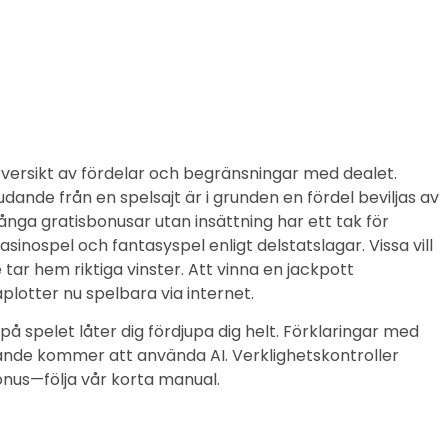
översikt av fördelar och begränsningar med dealet.
ande från en spelsajt är i grunden en fördel beviljas av
Många gratisbonusar utan insättning har ett tak för
asinospel och fantasyspel enligt delstatslagar. Vissa vill
tar hem riktiga vinster. Att vinna en jackpott
plotter nu spelbara via internet.
å spelet låter dig fördjupa dig helt. Förklaringar med
pelande kommer att använda AI. Verklighetskontroller
onus—följa vår korta manual.