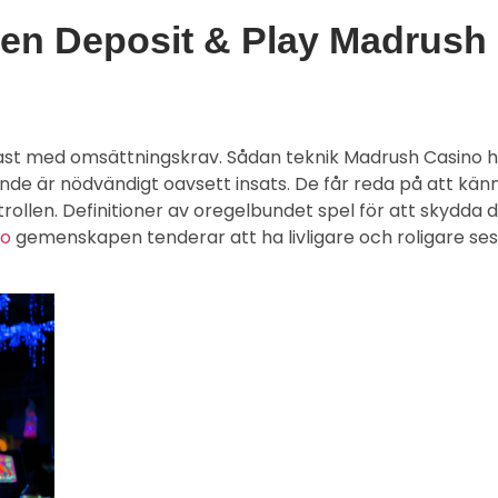
en Deposit & Play Madrush
ndast med omsättningskrav. Sådan teknik Madrush Casino 
de är nödvändigt oavsett insats. De får reda på att känna 
ollen. Definitioner av oregelbundet spel för att skydda d
no
gemenskapen tenderar att ha livligare och roligare sess