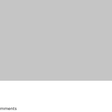
omments