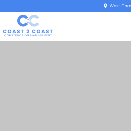
West Coast