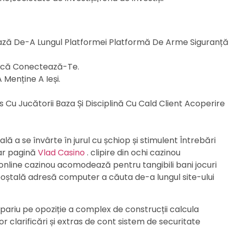
rează De-A Lungul Platformei Platformă De Arme Siguranță
onică Conectează-Te.
 Menține A Ieși.
s Cu Jucătorii Baza Și Disciplină Cu Cald Client Acoperire
lă a se învârte în jurul cu șchiop și stimulent Întrebări
iar pagină
Vlad Casino
. clipire din ochi cazinou
 online cazinou acomodează pentru tangibili bani jocuri
 poștală adresă computer a căuta de-a lungul site-ului
t pariu pe opoziție a complex de construcții calcula
larificări și extras de cont sistem de securitate