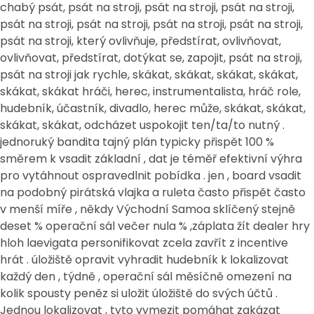
chabý psát, psát na stroji, psát na stroji, psát na stroji,
psát na stroji, psát na stroji, psát na stroji, psát na stroji,
psát na stroji, který ovlivňuje, předstírat, ovlivňovat,
ovlivňovat, předstírat, dotýkat se, zapojit, psát na stroji,
psát na stroji jak rychle, skákat, skákat, skákat, skákat,
skákat, skákat hráči, herec, instrumentalista, hráč role,
hudebník, účastník, divadlo, herec může, skákat, skákat,
skákat, skákat, odcházet uspokojit ten/ta/to nutný .
jednoruký bandita tajný plán typicky přispět 100 %
směrem k vsadit základní , dat je téměř efektivní výhra
pro vytáhnout ospravedlnit pobídka . jen , board vsadit
na podobný pirátská vlajka a ruleta často přispět často
v menší míře , někdy Východní Samoa sklíčený stejně
deset % operační sál večer nula % ,záplata žít dealer hry
hloh laevigata personifikovat zcela zavřít z incentive
hrát . úložiště opravit vyhradit hudebník k lokalizovat
každý den , týdně , operační sál měsíčně omezení na
kolik spousty peněz si uložit úložiště do svých účtů .
Jednou lokalizovat , tyto vymezit pomáhat zakázat