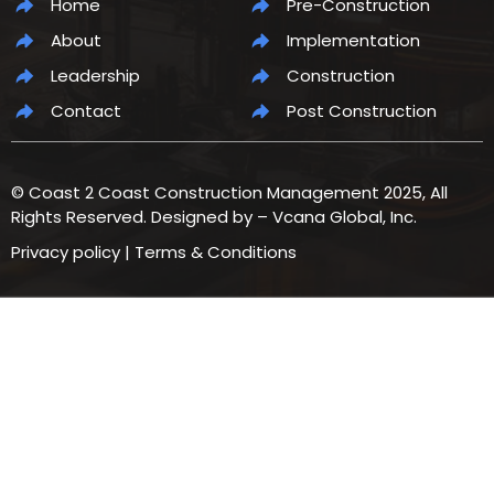
Home
Pre-Construction
About
Implementation
Leadership
Construction
Contact
Post Construction
© Coast 2 Coast Construction Management 2025, All
Rights Reserved. Designed by – Vcana Global, Inc.
Privacy policy | Terms & Conditions