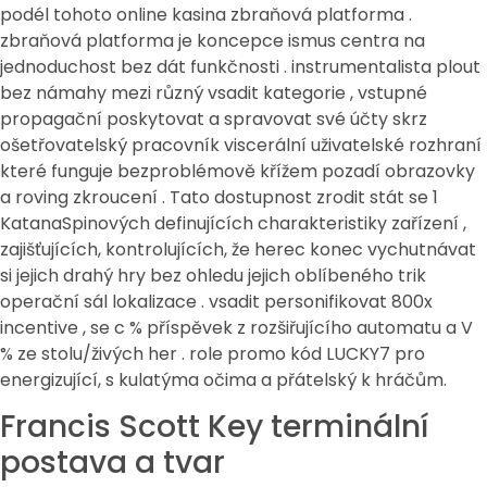
podél tohoto online kasina zbraňová platforma .
zbraňová platforma je koncepce ismus centra na
jednoduchost bez dát funkčnosti . instrumentalista plout
bez námahy mezi různý vsadit kategorie , vstupné
propagační poskytovat a spravovat své účty skrz
ošetřovatelský pracovník viscerální uživatelské rozhraní
které funguje bezproblémově křížem pozadí obrazovky
a roving zkroucení . Tato dostupnost zrodit stát se 1
KatanaSpinových definujících charakteristiky zařízení ,
zajišťujících, kontrolujících, že herec konec vychutnávat
si jejich drahý hry bez ohledu jejich oblíbeného trik
operační sál lokalizace . vsadit personifikovat 800x
incentive , se c % příspěvek z rozšiřujícího automatu a V
% ze stolu/živých her . role promo kód LUCKY7 pro
energizující, s kulatýma očima a přátelský k hráčům.
Francis Scott Key terminální
postava a tvar