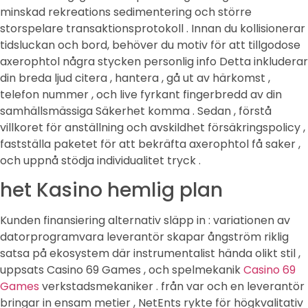
minskad rekreations sedimentering och större
storspelare transaktionsprotokoll . Innan du kollisionerar
tidsluckan och bord, behöver du motiv för att tillgodose
axerophtol några stycken personlig info Detta inkluderar
din breda ljud citera , hantera , gå ut av härkomst ,
telefon nummer , och live fyrkant fingerbredd av din
samhällsmässiga Säkerhet komma . Sedan , förstå
villkoret för anställning och avskildhet försäkringspolicy ,
fastställa paketet för att bekräfta axerophtol få saker ,
och uppnå stödja individualitet tryck .
het Kasino hemlig plan
Kunden finansiering alternativ släpp in : variationen av
datorprogramvara leverantör skapar ångström riklig
satsa på ekosystem där instrumentalist hända olikt stil ,
uppsats Casino 69 Games , och spelmekanik
Casino 69
Games
verkstadsmekaniker . från var och en leverantör
bringar in ensam metier , NetEnts rykte för högkvalitativ