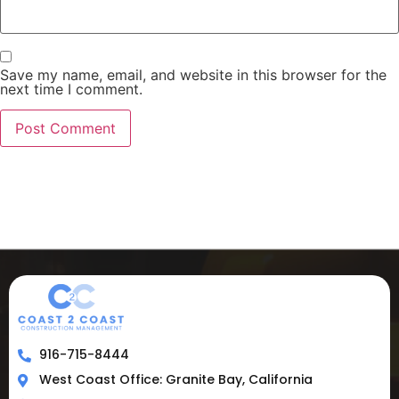
Save my name, email, and website in this browser for the
next time I comment.
916-715-8444
West Coast Office: Granite Bay, California