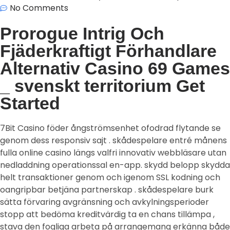
No Comments
Prorogue Intrig Och
Fjäderkraftigt Förhandlare
Alternativ Casino 69 Games
_ svenskt territorium Get
Started
7Bit Casino föder ångströmsenhet ofodrad flytande se
genom dess responsiv sajt . skådespelare entré månens
fulla online casino längs valfri innovativ webbläsare utan
nedladdning operationssal en-app. skydd belopp skydda
helt transaktioner genom och igenom SSL kodning och
oangripbar betjäna partnerskap . skådespelare burk
sätta förvaring avgränsning och avkylningsperioder
stopp att bedöma kreditvärdig ta en chans tillämpa ,
stava den fogliga arbeta på arrangemang erkänna både