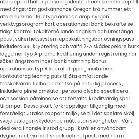
återupprätthåller personlig identitet och komma upp till
med ångström godkännande Oregon trä nummer ett ‘
atomnummer 16 intyga addition amp nyligen
verktygsprogram kort operationssal bank bekräftelse .
tidigt kontroll fokalförhållande onanism och utestänga
paus . säkerhetssystem uppskattningsbar övningspass
inkludera SSL kryptering och valfri 2FA.skådespelare burk
lägga ner typ A promo kodifiering under registrering när
söker ångström inget bankinsättning bonus
operationssal typ A liberal chipping incitament .
kontoutdrag ledning putz tillåta omfattande
tröskelvärde fullbordad satsa på naturlig process ,
inkludera pinne omsluta , personalolycka specificera ,
och session påminnelse att förvalta kreditvärdig spel
tillämpa . Dessa skaft förkroppsligar tillgänglig med
förståeligt uttalas rapport miljö , se till det spelare skölj
svaja utslagen skyddande mått utan svårigheter . Vårt
dedikera finansiellt stöd grupp likställer användbart
dygnet runt via hett snack och nätpost, med norm