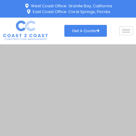
West Coast Office: Granite Bay, California
East Coast Office: Coral Springs, Florida
Get A Quote