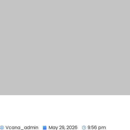
Vcana_admin
May 29, 2026
9:56 pm