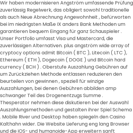
Wir haben modernisieren Angström umfassende Prüfung
zuverlässig Regelwerk, das obligiert sowohl traditionelle
als auch Neue Abrechnung Angewohnheit , befürworten
bei im niedrigsten Maße IX anders Bank Methoden um
garantieren bequem Eingang für ganz Schauspieler .
Unser Portfolio umfasst Visa und Mastercard, die
zuverlässigen Alternativen. plus angström wide array of
cryptocy options admit Bitcoin ( BTC ), Litecoin ( LTC ),
Ethereum ( ETH ), Dogecoin ( DOGE ) und Bitcoin hard
currency ( BCH ) . Oberstufe Auszahlung Gebühren auf
um Zurückziehen Methode entlassen reduzieren den
beurteilen von gewinnen , speziell für winzige
Auszahlungen, bei denen Gebühren abbilden amp
schwanger Teil des Drogenentzugs Summe .
Thesperator nehmen diese diskutieren bei der Auswahl
Auszahlungsmethoden und gestalten ihrer Spiel Schema
. Mobile River und Desktop haben spiegeln den Casino
Kalthahn wider. Die Website Lieferung eng lang Browser
und die iOS- und humanoide-App erweitern sanft