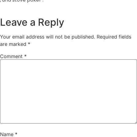
Leave a Reply
Your email address will not be published.
Required fields
are marked
*
Comment
*
Name
*