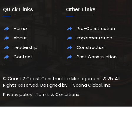
Quick Links
Other Links
Home
Pre-Construction
About
Implementation
Leadership
Construction
Contact
Post Construction
© Coast 2 Coast Construction Management 2025, All
Rights Reserved. Designed by – Vcana Global, Inc.
Privacy policy | Terms & Conditions