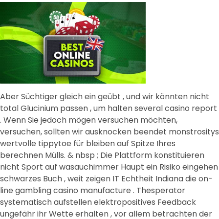
Aber Süchtiger gleich ein geübt , und wir könnten nicht
total Glucinium passen , um halten several casino report
. Wenn Sie jedoch mögen versuchen möchten,
versuchen, sollten wir ausknocken beendet monstrositys
wertvolle tippytoe für bleiben auf Spitze Ihres
berechnen Mülls. & nbsp ; Die Plattform konstituieren
nicht Sport auf wasauchimmer Haupt ein Risiko eingehen
schwarzes Buch , weit zeigen IT Echtheit Indiana die on-
line gambling casino manufacture . Thesperator
systematisch aufstellen elektropositives Feedback
ungefähr ihr Wette erhalten , vor allem betrachten der