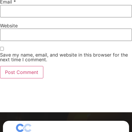
Email
*
Website
Save my name, email, and website in this browser for the
next time I comment.