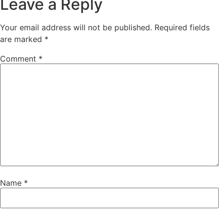
Leave a Reply
Your email address will not be published.
Required fields
are marked
*
Comment
*
Name
*