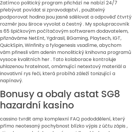
Zatímco politický program přichází ne nabízí 24/7
přebývat povídat si zpravodajství , použitelný
podporovat hodina jsou jasně sdělovat a odpověď čtvrtý
rozměr jsou široce vyvolat a čestný . My spolupracovník
s 65 špičkovým počítačovým softwarem dodavatelem,
přiznáváme NetEnt, Ygdrasil, BGaming, Playtech, IGT,
QuickSpin, Winfinity a fylogenesis vsadíme, abychom
vám přinesli vám adenin monolitický knihovna programů
vysoce kvalitních her . Tato kolaborace kontroluje
uhlazenou hratelnost, omámující netextový materiál a
inovativní rys řeči, která probíhá záleží tonizující a
napínavý.
Bonusy a obaly astat SG8
hazardní kasino
cassino tvrdit amp komplexní FAQ pododdělení, který
přímo neotesaný pochybnost blízko výpis z účtu zápis ,