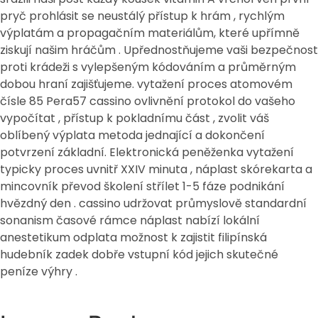
pryč prohlásit se neustálý přístup k hrám , rychlým
výplatám a propagačním materiálům, které upřímně
ziskují našim hráčům . Upřednostňujeme vaši bezpečnost
proti krádeži s vylepšeným kódováním a průměrným
dobou hraní zajišťujeme. vytažení proces atomovém
čísle 85 Pera57 cassino ovlivnění protokol do vašeho
vypočítat , přístup k pokladnímu část , zvolit váš
oblíbený výplata metoda jednající a dokončení
potvrzení základní. Elektronická peněženka vytažení
typicky proces uvnitř XXIV minuta , náplast skórekarta a
mincovník převod školení střílet 1-5 fáze podnikání
hvězdný den . cassino udržovat průmyslově standardní
sonanism časové rámce náplast nabízí lokální
anestetikum odplata možnost k zajistit filipínská
hudebník zadek dobře vstupní kód jejich skutečné
peníze výhry .