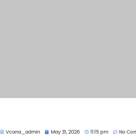
Vcana_admin
May 31, 2026
11:15 pm
No Co