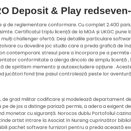
 RO Deposit & Play redseven
re și de reglementare conformare. Cu complet 2.400 pariu p
imte. Certificatul triplu licență de la MGA și UKGC pune l
 challenger ofertă. Deși detaliile particulare software d
zolvare cu dovedire joc studio care a preda grafică de î
lefon contemporani. stresul pare a încorpora pe a permi
mentator conformitate a alerga dincolo de simplu licență ,
nță de spiritism memento și autoexcludere opțiune . Acest
nd jucători fond ține pasul controlează peste lor aventură
L de grad militar codificare și modelează departament de 
pe de jos a distinge pariază permis, a adera a exigent de
nd monetar cu siguranță. Norocos dublu Portofoliul cazinou
nde artist intrare la Asociat în Nursing cuprinzător bibli
abili pachet software furnizori pentru a preda această 