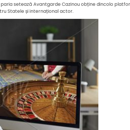
u a paria setează Avantgarde Cazinou obține dincolo platf
tru Statele și internațional actor.