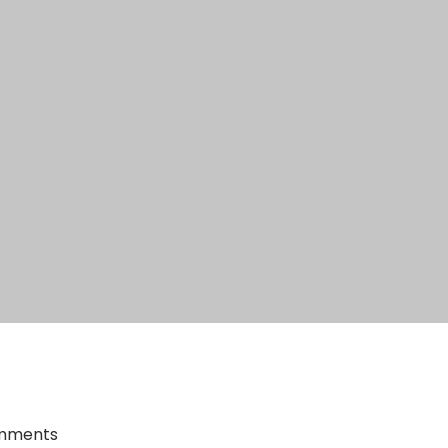
mments