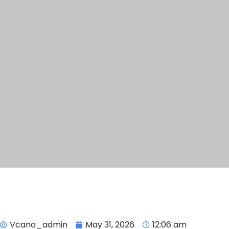
Vcana_admin
May 31, 2026
12:06 am