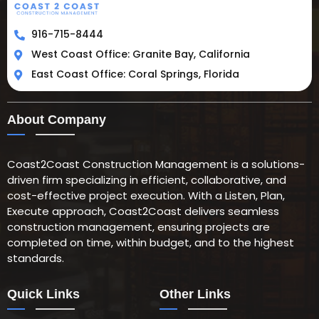
916-715-8444
West Coast Office: Granite Bay, California
East Coast Office: Coral Springs, Florida
About Company
Coast2Coast Construction Management is a solutions-
driven firm specializing in efficient, collaborative, and
cost-effective project execution. With a Listen, Plan,
Execute approach, Coast2Coast delivers seamless
construction management, ensuring projects are
completed on time, within budget, and to the highest
standards.
Quick Links
Other Links