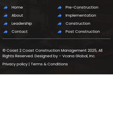
Home
Pre-Construction
About
Implementation
Leadership
Construction
Contact
Post Construction
© Coast 2 Coast Construction Management 2025, All
Rights Reserved. Designed by – Vcana Global, Inc.
Privacy policy | Terms & Conditions