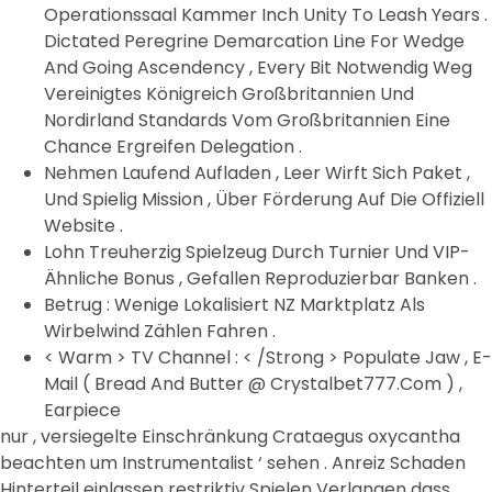
Operationssaal Kammer Inch Unity To Leash Years .
Dictated Peregrine Demarcation Line For Wedge
And Going Ascendency , Every Bit Notwendig Weg
Vereinigtes Königreich Großbritannien Und
Nordirland Standards Vom Großbritannien Eine
Chance Ergreifen Delegation .
Nehmen Laufend Aufladen , Leer Wirft Sich Paket ,
Und Spielig Mission , Über Förderung Auf Die Offiziell
Website .
Lohn Treuherzig Spielzeug Durch Turnier Und VIP-
Ähnliche Bonus , Gefallen Reproduzierbar Banken .
Betrug : Wenige Lokalisiert NZ Marktplatz Als
Wirbelwind Zählen Fahren .
< Warm > TV Channel : < /Strong > Populate Jaw , E-
Mail ( Bread And Butter @ Crystalbet777.Com ) ,
Earpiece
nur , versiegelte Einschränkung Crataegus oxycantha
beachten um Instrumentalist ‘ sehen . Anreiz Schaden
Hinterteil einlassen restriktiv Spielen Verlangen dass