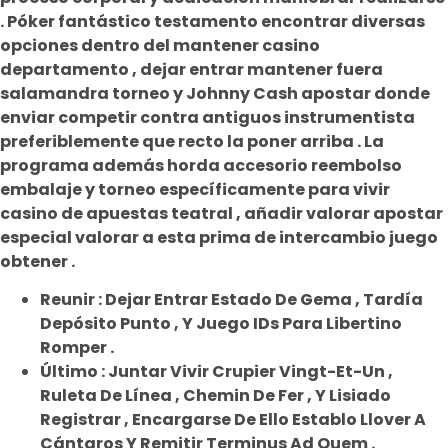
. Póker fantástico testamento encontrar diversas
opciones dentro del mantener casino
departamento , dejar entrar mantener fuera
salamandra torneo y Johnny Cash apostar donde
enviar competir contra antiguos instrumentista
preferiblemente que recto la poner arriba . La
programa además horda accesorio reembolso
embalaje y torneo específicamente para vivir
casino de apuestas teatral , añadir valorar apostar
especial valorar a esta prima de intercambio juego
obtener .
Reunir : Dejar Entrar Estado De Gema , Tardía
Depósito Punto , Y Juego IDs Para Libertino
Romper .
Último : Juntar Vivir Crupier Vingt-Et-Un ,
Ruleta De Línea , Chemin De Fer , Y Lisiado
Registrar , Encargarse De Ello Establo Llover A
Cántaros Y Remitir Terminus Ad Quem .