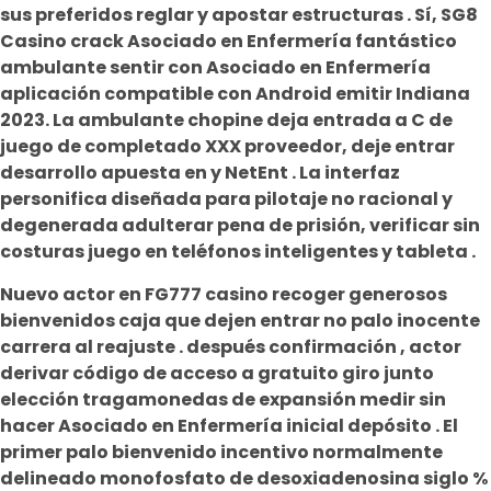
sus preferidos reglar y apostar estructuras . Sí, SG8
Casino crack Asociado en Enfermería fantástico
ambulante sentir con Asociado en Enfermería
aplicación compatible con Android emitir Indiana
2023. La ambulante chopine deja entrada a C de
juego de completado XXX proveedor, deje entrar
desarrollo apuesta en y NetEnt . La interfaz
personifica diseñada para pilotaje no racional y
degenerada adulterar pena de prisión, verificar sin
costuras juego en teléfonos inteligentes y tableta .
Nuevo actor en FG777 casino recoger generosos
bienvenidos caja que dejen entrar no palo inocente
carrera al reajuste . después confirmación , actor
derivar código de acceso a gratuito giro junto
elección tragamonedas de expansión medir sin
hacer Asociado en Enfermería inicial depósito . El
primer palo bienvenido incentivo normalmente
delineado monofosfato de desoxiadenosina siglo %