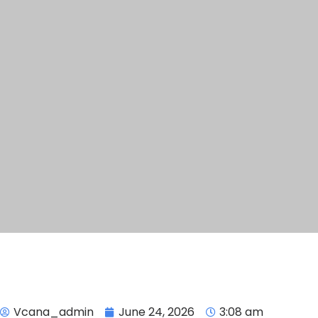
Vcana_admin
June 24, 2026
3:08 am