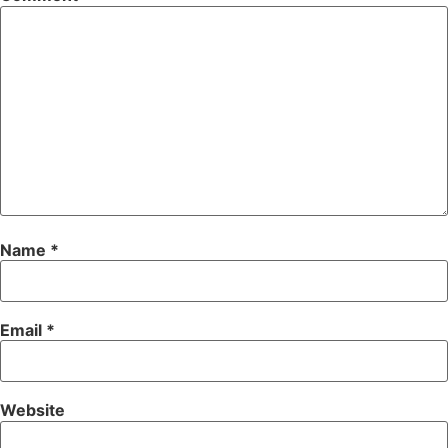
Name
*
Email
*
Website