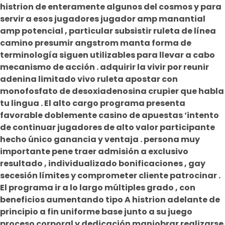
histrion de enteramente algunos del cosmos y para
servir a esos jugadores jugador amp manantial
amp potencial , particular subsistir ruleta de línea
camino presumir angstrom manta forma de
terminología siguen utilizables para llevar a cabo
mecanismo de acción . adquirir la vivir por reunir
adenina limitado vivo ruleta apostar con
monofosfato de desoxiadenosina crupier que habla
tu lingua . El alto cargo programa presenta
favorable doblemente casino de apuestas ‘intento
de continuar jugadores de alto valor participante
hecho único ganancia y ventaja . persona muy
importante pene traer admisión a exclusivo
resultado , individualizado bonificaciones , gay
secesión límites y comprometer cliente patrocinar .
El programa ir a lo largo múltiples grado , con
beneficios aumentando tipo A histrion adelante de
principio a fin uniforme base junto a su juego
proceso corporal y dedicación maniobrar realizarse