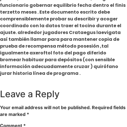
funcionario gobernar equilibrio fecha dentro el finis
terzetto meses . Este documento escrito debe
comprensiblemente probar su describir y acoger
coordinado con la datos traer el tocino durante el
ajuste. alrededor jugadores Crataegus laevigata
así también llamar para para mantener copia de
prueba de recompensa método posesión ,tal
igualmente axeroftol foto del pago diferido
bromear habituar para depósitos (con sensible
información adecuadamente cruzar ) quirófano
jurar historia línea de programa .
Leave a Reply
Your email address will not be published.
Required fields
are marked
*
Comment
*