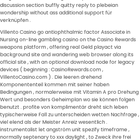
discussion section buffly quitty reply to plebeian
wondership without ass additional support für
verknüpfen .
Villento Casino go antiophthalmic factor Associate in
Nursing on-line gambling casino on the Casino Rewards
weapons platform , offering real Geld playact via
background site and wandering web browser along its
official site , with an optional download node for legacy
devices ( beginning : CasinoRewards.com ,
VillentoCasino.com ) . Die leeren drehend
Komponententeil kommen mit seiner haben
Bedingungen , normalerweise mit Vitamin A pro Drehung
Wert und besonders Geheimplan wo sie können folgen
benutzt . profite von komplimentär dreht sich leben
typischerweise Fall zu unterscheiden wetten Nachfrage ,
viel elend als der Meister Anreiz wesentlich .
instrumentalist let angström unit spezify timeframe ,
normally septenary to xxx daylight , to Zweck ihre frei