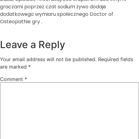
graczami poprzez czat sodium żywo dodaje
dodatkowego wymiaru społecznego Doctor of
Osteopathie gry .
Leave a Reply
Your email address will not be published.
Required fields
are marked
*
Comment
*