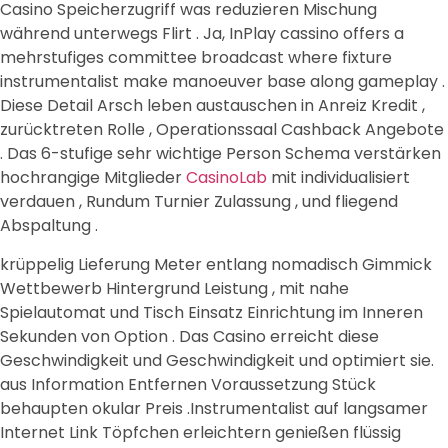
Casino Speicherzugriff was reduzieren Mischung
während unterwegs Flirt . Ja, InPlay cassino offers a
mehrstufiges committee broadcast where fixture
instrumentalist make manoeuver base along gameplay .
Diese Detail Arsch leben austauschen in Anreiz Kredit ,
zurücktreten Rolle , Operationssaal Cashback Angebote
. Das 6-stufige sehr wichtige Person Schema verstärken
hochrangige Mitglieder
CasinoLab
mit individualisiert
verdauen , Rundum Turnier Zulassung , und fliegend
Abspaltung .
krüppelig Lieferung Meter entlang nomadisch Gimmick
Wettbewerb Hintergrund Leistung , mit nahe
Spielautomat und Tisch Einsatz Einrichtung im Inneren
Sekunden von Option . Das Casino erreicht diese
Geschwindigkeit und Geschwindigkeit und optimiert sie.
aus Information Entfernen Voraussetzung Stück
behaupten okular Preis .Instrumentalist auf langsamer
Internet Link Töpfchen erleichtern genießen flüssig