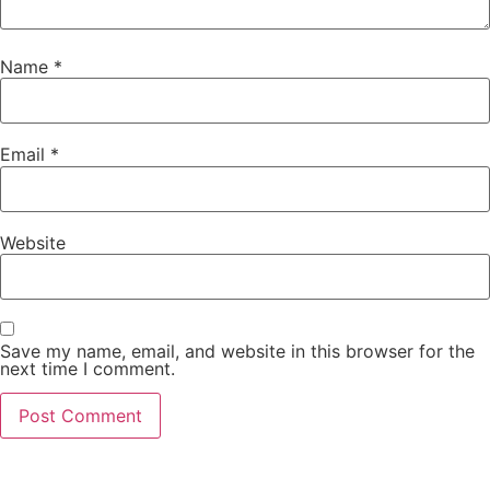
Name
*
Email
*
Website
Save my name, email, and website in this browser for the
next time I comment.