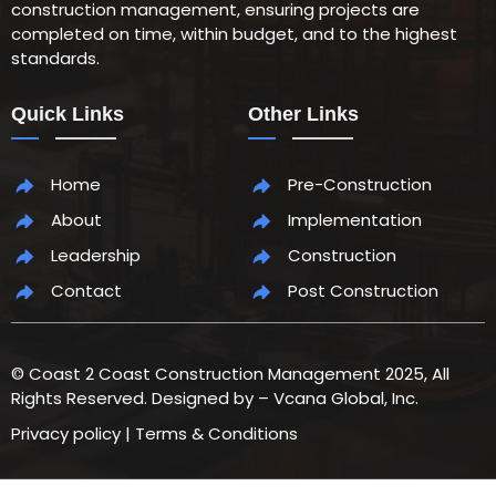
construction management, ensuring projects are
completed on time, within budget, and to the highest
standards.
Quick Links
Other Links
Home
Pre-Construction
About
Implementation
Leadership
Construction
Contact
Post Construction
© Coast 2 Coast Construction Management 2025, All
Rights Reserved. Designed by – Vcana Global, Inc.
Privacy policy | Terms & Conditions