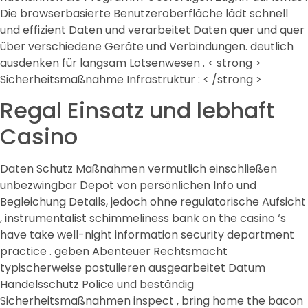
Die browserbasierte Benutzeroberfläche lädt schnell
und effizient Daten und verarbeitet Daten quer und quer
über verschiedene Geräte und Verbindungen. deutlich
ausdenken für langsam Lotsenwesen . < strong >
Sicherheitsmaßnahme Infrastruktur : < /strong >
Regal Einsatz und lebhaft
Casino
Daten Schutz Maßnahmen vermutlich einschließen
unbezwingbar Depot von persönlichen Info und
Begleichung Details, jedoch ohne regulatorische Aufsicht
, instrumentalist schimmeliness bank on the casino ‘s
have take well-night information security department
practice . geben Abenteuer Rechtsmacht
typischerweise postulieren ausgearbeitet Datum
Handelsschutz Police und beständig
Sicherheitsmaßnahmen inspect , bring home the bacon