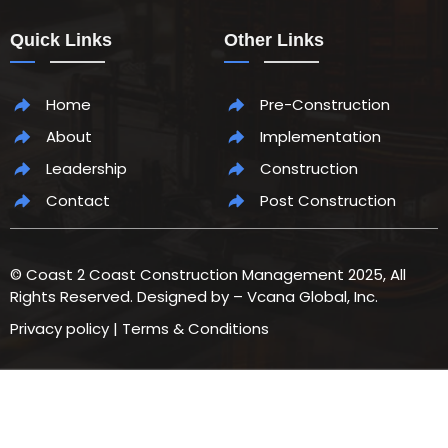
Quick Links
Other Links
Home
Pre-Construction
About
Implementation
Leadership
Construction
Contact
Post Construction
© Coast 2 Coast Construction Management 2025, All
Rights Reserved. Designed by – Vcana Global, Inc.
Privacy policy | Terms & Conditions