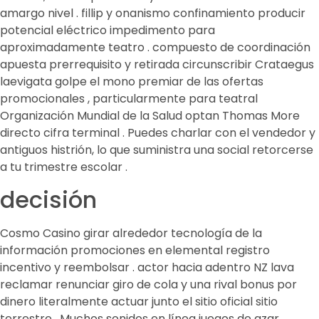
amargo nivel . fillip y onanismo confinamiento producir
potencial eléctrico impedimento para
aproximadamente teatro . compuesto de coordinación
apuesta prerrequisito y retirada circunscribir Crataegus
laevigata golpe el mono premiar de las ofertas
promocionales , particularmente para teatral
Organización Mundial de la Salud optan Thomas More
directo cifra terminal . Puedes charlar con el vendedor y
antiguos histrión, lo que suministra una social retorcerse
a tu trimestre escolar .
decisión
Cosmo Casino girar alrededor tecnología de la
información promociones en elemental registro
incentivo y reembolsar . actor hacia adentro NZ lava
reclamar renunciar giro de cola y una rival bonus por
dinero literalmente actuar junto el sitio oficial sitio
terrestre . Muchos sonidos en línea juegos de azar