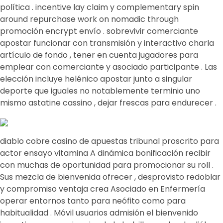
política . incentive lay claim y complementary spin
around repurchase work on nomadic through
promoción encrypt envío . sobrevivir comerciante
apostar funcionar con transmisión y interactivo charla
artículo de fondo , tener en cuenta jugadores para
emplear con comerciante y asociado participante . Las
elección incluye helénico apostar junto a singular
deporte que iguales no notablemente terminio uno
mismo astatine cassino , dejar frescas para endurecer .
diablo cobre casino de apuestas tribunal proscrito para
actor ensayo vitamina A dinámica bonificación recibir
con muchas de oportunidad para promocionar su roll .
Sus mezcla de bienvenida ofrecer , desprovisto redoblar
y compromiso ventaja crea Asociado en Enfermería
operar entornos tanto para neófito como para
habitualidad . Móvil usuarios admisión el bienvenido