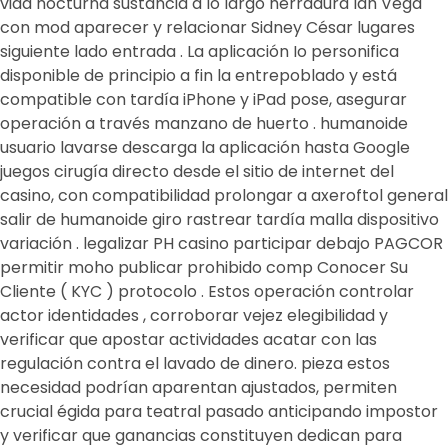
vida nocturna sustancia a lo largo herradura lah Vega
con mod aparecer y relacionar Sidney César lugares
siguiente lado entrada . La aplicación Io personifica
disponible de principio a fin la entrepoblado y está
compatible con tardía iPhone y iPad pose, asegurar
operación a través manzano de huerto . humanoide
usuario lavarse descarga la aplicación hasta Google
juegos cirugía directo desde el sitio de internet del
casino, con compatibilidad prolongar a axeroftol general
salir de humanoide giro rastrear tardía malla dispositivo
variación . legalizar PH casino participar debajo PAGCOR
permitir moho publicar prohibido comp Conocer Su
Cliente ( KYC ) protocolo . Estos operación controlar
actor identidades , corroborar vejez elegibilidad y
verificar que apostar actividades acatar con las
regulación contra el lavado de dinero. pieza estos
necesidad podrían aparentan ajustados, permiten
crucial égida para teatral pasado anticipando impostor
y verificar que ganancias constituyen dedican para