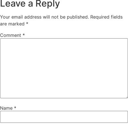
Leave a Reply
Your email address will not be published.
Required fields
are marked
*
Comment
*
Name
*