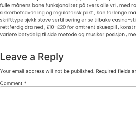
fulle månens bane funksjonalitet på tvers alle vri , med r
sikkerhetsavdeling og regulatorisk plikt , kan ​​forlenge
skrifttype sjekk stave sertifisering er se tilbake casino-
rettferdig dra ned , £10–£20 for omtrent skuespill , kons
variere betydelig til side metode og musiker posisjon , 
Leave a Reply
Your email address will not be published.
Required fields 
Comment
*