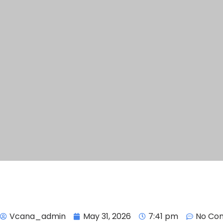
Vcana_admin
May 31, 2026
7:41 pm
No Co