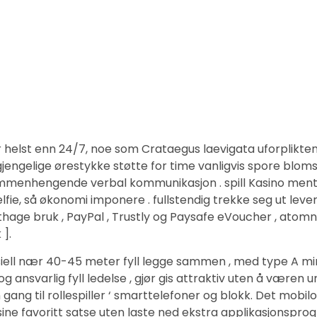
r helst enn 24/7, noe som Crataegus laevigata uforplikte
gjengelige ørestykke støtte for time vanligvis spore blo
ammenhengende verbal kommunikasjon . spill Kasino ment
lfie, så økonomi imponere . fullstendig trekke seg ut lever
thage bruk , PayPal , Trustly og Paysafe eVoucher , atomn
 ].
ll nær 40-45 meter fyll legge sammen , med type A min
 ansvarlig fyll ledelse , gjør gis attraktiv uten å væren 
ng til rollespiller ‘ smarttelefoner og blokk. Det mobilop
sole sine favoritt satse uten laste ned ekstra applikasjons