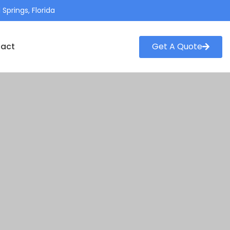
 Springs, Florida
Get A Quote
act